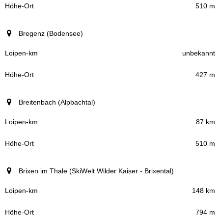
510 m
Bregenz (Bodensee)
unbekannt
427 m
Breitenbach (Alpbachtal)
87 km
510 m
Brixen im Thale (SkiWelt Wilder Kaiser - Brixental)
148 km
794 m