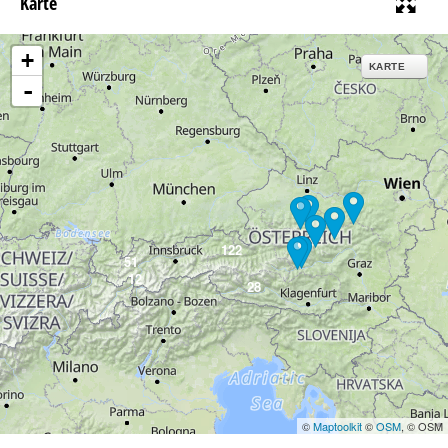
Karte
+
KARTE
-
122
51
12
28
©
Maptoolkit
©
OSM
, © OSM