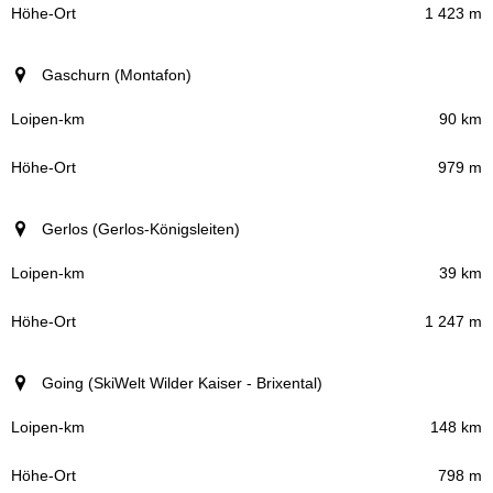
1 423 m
Gaschurn (Montafon)
90 km
979 m
Gerlos (Gerlos-Königsleiten)
39 km
1 247 m
Going (SkiWelt Wilder Kaiser - Brixental)
148 km
798 m