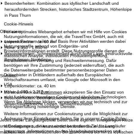
Besonderheiten: Kombination aus idyllischer Landschaft und
herausfordernden Strecken, historisches Stadtzentrum, Höhenloipe
in Pass Thurn
Cookie-Hinweis
Obertauern:
Für ein optimales Webangebot erheben wir mit Hilfe von Cookies
Nutzungsinformationen, die wir, die TravelTrex GmbH, auch mit
unseren Partnern teilen. Auf Basis Ihrer Aktivitäten werden dabei
Loipenkilometer: ca. 60 km
Nutzungsprofile anhand von Endgeräte- und
Höhe: 1.350 - 1.850 m
Browserinformationen erstellt. Diese Nutzungsprofile dienen der
Besonderheiten: Schneesicherheit durch hohe Lage, eindrucksvolle
statistischen Analyse, individuellen Produktempfehlung,
Bergkulissen, Nachtloipe
individualisierten Werbung und Reichweitenmessung. Dafür
benötigen wir Ihre Zustimmung (jederzeit widerrufbar), die auch
die Datenweitergabe bestimmter personenbezogener Daten an
Drittanbieter in Drittländern außerhalb des Europäischen
Stubaital:
Wirtschaftsraumes umfasst, wie Google oder Microsoft in den
USA.
Loipenkilometer: ca. 40 km
Höhe: 1.000 – 2.710 m
Mit einem Klick auf
Zustimmen
akzeptieren Sie den Einsatz von
nicht funktionsnotwendigen Cookies und ähnlichen Technologien.
Besonderheiten: Beeindruckende Gletscheransichten,
Wenn Sie
Ablehnen
klicken, verwenden wir nur technisch und zur
abwechslungsreiche Loipen, familienfreundlich
Vertragserfüllung notwendige Dienste.
Weitere Informationen zur Cookienutzung und die Möglichkeit zur
Änderung Ihrer Einstellungen finden Sie in unserer
Cookie-Policy
.
Jedes dieser Langlaufgebiete bietet seine eigenen einzigartigen Reize
und Bedingungen, die es zu einem besonderen Ziel für Langläufer
Informationen zum Verantwortlichen finden Sie in unserem
Impressum
. Informationen zu den Verarbeitungszwecken und
machen. Von atemberaubenden Bergpanoramen bis hin zu idyllischen