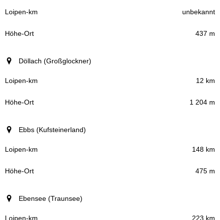
unbekannt
437 m
Döllach (Großglockner)
12 km
1 204 m
Ebbs (Kufsteinerland)
148 km
475 m
Ebensee (Traunsee)
223 km