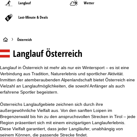
Langlauf
Wetter
Last-Minute & Deals
S
Österreich
Langlauf Österreich
t
a
Langlauf in Österreich ist mehr als nur ein Wintersport – es ist eine
Verbindung aus Tradition, Naturerlebnis und sportlicher Aktivität.
r
Inmitten der atemberaubenden Alpenlandschaft bietet Österreich eine
Vielzahl an Langlaufmöglichkeiten, die sowohl Anfänger als auch
t
erfahrene Sportler begeistern.
s
Österreichs Langlaufgebiete zeichnen sich durch ihre
außergewöhnliche Vielfalt aus. Von den sanften Loipen im
e
Bregenzerwald bis hin zu den anspruchsvollen Strecken in Tirol – jede
Region präsentiert sich mit einem einzigartigen Langlauferlebnis.
i
Diese Vielfalt garantiert, dass jeder Langläufer, unabhängig von
seinem Können, die passende Strecke findet.