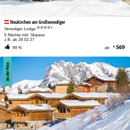
Neukirchen am Großvenediger
°°°°.
Venediger Lodge
5 Nächte inkl. Skipass
z.B. ab 28.02.27
569
€
99 %
ab
An der Piste