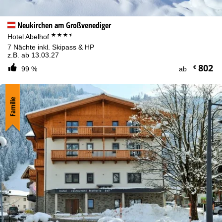
Neukirchen am Großvenediger
***+
Hotel Abelhof
7 Nächte inkl. Skipass & HP
z.B. ab 13.03.27
802
€
99 %
ab
Familie