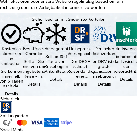
Wahl aktivieren oder unsere Website regelmäßig besuchen, um
rechtzeitig über die Verfügbarkeit informiert zu werden.
Sicher buchen mit SnowTrex-Vorteilen
Kostenlos
Best-Price-
Schneegarantie
Reisepreis-
Deutscher
Reiserücktrittsvers
stornieren
Garantie
Sicherungsschein
Reiseverband
Sollten fünf
Sie haben d
&
Sollten Sie
Tage vor
Der DRSF
Der DRV ist die
Wahl zwisch
umbuchen
eine von uns
Reisebeginn
schützt
größte
der
Sie können
angebotene
(Ankunftstag)
Reisende, die
Organisation von
Reiserücktrit
innerhalb
Reise - mit
aufgrund von
eine
Reisebüros und
Versicheru
Details
Details
von 5 Tagen
gleicher
Schneemangel
Pauschalreise
Reiseveranstaltern
(inklusive 
Details
Details
Details
nach der
Verfügbarkeit
…
oder
in …
Buchung
und …
verbundene
Details
kostenfrei
Reiseleistungen
Sicherheit
:
zurücktreten,
…
…
Zahlungsarten
:
Social Media
: