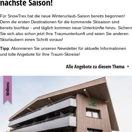
nächste Saison!
r
Für SnowTrex hat die neue Winterurlaub-Saison bereits begonnen!
t
Denn die ersten Destinationen für die kommende Skisaison sind
bereits buchbar - und täglich kommen neue Unterkünfte hinzu. Sichern
s
Sie sich also schon jetzt Ihre Traumunterkunft und seien Sie anderen
Skiurlaubern einen Schritt voraus!
e
Tipp
: Abonnieren Sie unseren
Newsletter
für aktuelle Informationen
und tolle Angebote für Ihre Traum-Skireise!
i
Alle Angebote zu diesem Thema
t
e
Wellness