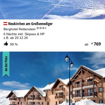
Neukirchen am Großvenediger
°°°.
Berghotel Rettenstein
6 Nächte inkl. Skipass & HP
z.B. ab 20.12.26
769
€
99 %
ab
An der Piste