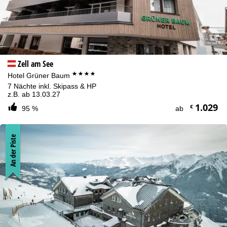
Zell am See
****
Hotel Grüner Baum
7 Nächte inkl. Skipass & HP
z.B. ab 13.03.27
1.029
€
95 %
ab
An der Piste
Cookie-Hinweis
Für ein optimales Webangebot erheben wir mit Hilfe von Cookies
Nutzungsinformationen, die wir, die TravelTrex GmbH, auch mit
unseren Partnern teilen. Auf Basis Ihrer Aktivitäten werden dabei
Nutzungsprofile anhand von Endgeräte- und
Browserinformationen erstellt. Diese Nutzungsprofile dienen der