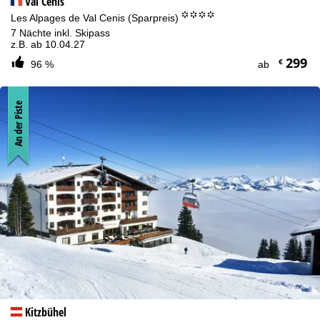
Val Cenis
°°°°
Les Alpages de Val Cenis (Sparpreis)
7 Nächte inkl. Skipass
z.B. ab 10.04.27
299
€
96 %
ab
An der Piste
Kitzbühel