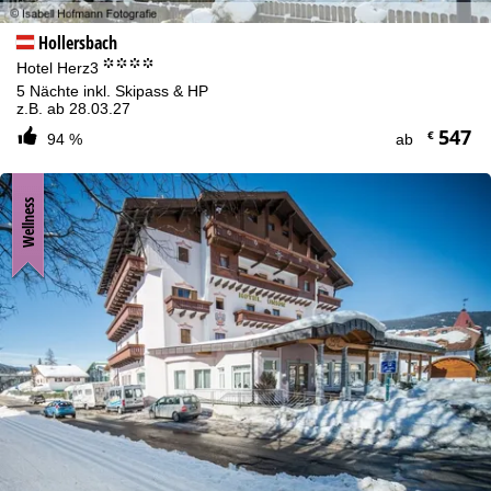
Hollersbach
°°°°
Hotel Herz3
5 Nächte inkl. Skipass & HP
z.B. ab 28.03.27
547
€
94 %
ab
Wellness