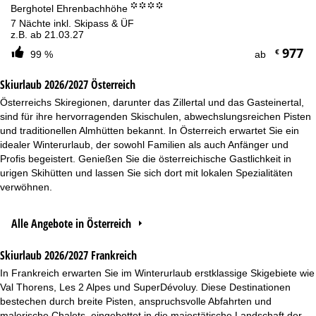
°°°°
Berghotel Ehrenbachhöhe
7 Nächte inkl. Skipass & ÜF
z.B. ab 21.03.27
977
€
99 %
ab
Skiurlaub 2026/2027 Österreich
Österreichs Skiregionen, darunter das Zillertal und das Gasteinertal,
sind für ihre hervorragenden Skischulen, abwechslungsreichen Pisten
und traditionellen Almhütten bekannt. In Österreich erwartet Sie ein
idealer Winterurlaub, der sowohl Familien als auch Anfänger und
Profis begeistert. Genießen Sie die österreichische Gastlichkeit in
urigen Skihütten und lassen Sie sich dort mit lokalen Spezialitäten
verwöhnen.
Alle Angebote in Österreich
Skiurlaub 2026/2027 Frankreich
In Frankreich erwarten Sie im Winterurlaub erstklassige Skigebiete wie
Val Thorens, Les 2 Alpes und SuperDévoluy. Diese Destinationen
bestechen durch breite Pisten, anspruchsvolle Abfahrten und
malerische Chalets, eingebettet in die majestätische Landschaft der