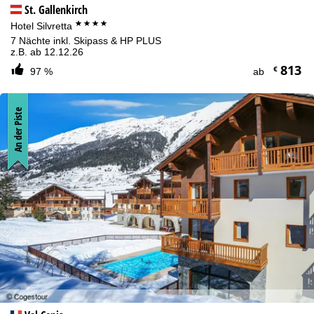
St. Gallenkirch
****
Hotel Silvretta
7 Nächte inkl. Skipass & HP PLUS
z.B. ab 12.12.26
813
€
97 %
ab
An der Piste