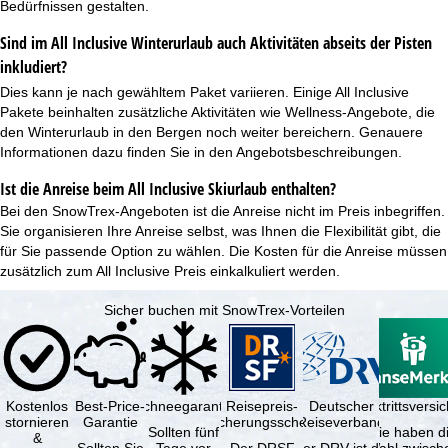
Bedürfnissen gestalten.
Sind im All Inclusive Winterurlaub auch Aktivitäten abseits der Pisten
inkludiert?
Dies kann je nach gewähltem Paket variieren. Einige All Inclusive
Pakete beinhalten zusätzliche Aktivitäten wie
Wellness-Angebote
, die
den Winterurlaub in den Bergen noch weiter bereichern. Genauere
Informationen dazu finden Sie in den Angebotsbeschreibungen.
Ist die Anreise beim All Inclusive Skiurlaub enthalten?
Bei den SnowTrex-Angeboten ist die Anreise nicht im Preis inbegriffen.
Sie organisieren Ihre Anreise selbst, was Ihnen die Flexibilität gibt, die
für Sie passende Option zu wählen. Die Kosten für die Anreise müssen
zusätzlich zum All Inclusive Preis einkalkuliert werden.
Sicher buchen mit SnowTrex-Vorteilen
Kostenlos
Best-Price-
Schneegarantie
Reisepreis-
Deutscher
Reiserücktrittsvers
stornieren
Garantie
Sicherungsschein
Reiseverband
Sollten fünf
Sie haben d
&
Sollten Sie
Tage vor
Der DRSF
Der DRV ist die
Wahl zwisch