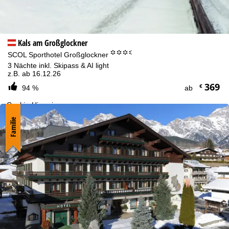
Kals am Großglockner
°°°.
SCOL Sporthotel Großglockner
3 Nächte inkl. Skipass & AI light
z.B. ab 16.12.26
369
€
94 %
ab
Cookie-Hinweis
Für ein optimales Webangebot erheben wir mit Hilfe von Cookies
Familie
Nutzungsinformationen, die wir, die TravelTrex GmbH, auch mit
unseren Partnern teilen. Auf Basis Ihrer Aktivitäten werden dabei
Nutzungsprofile anhand von Endgeräte- und
Browserinformationen erstellt. Diese Nutzungsprofile dienen der
statistischen Analyse, individuellen Produktempfehlung,
individualisierten Werbung und Reichweitenmessung. Dafür
benötigen wir Ihre Zustimmung (jederzeit widerrufbar), die auch
die Datenweitergabe bestimmter personenbezogener Daten an
Drittanbieter in Drittländern außerhalb des Europäischen
Wirtschaftsraumes umfasst, wie Google oder Microsoft in den
USA.
Mit einem Klick auf
Zustimmen
akzeptieren Sie den Einsatz von