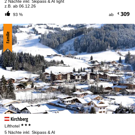
2 Nächte inkl. Skipass & AI light
z.B. ab 06.12.26
309
€
93 %
ab
Familie
Kirchberg
***
Lifthotel
5 Nächte inkl. Skipass & AI