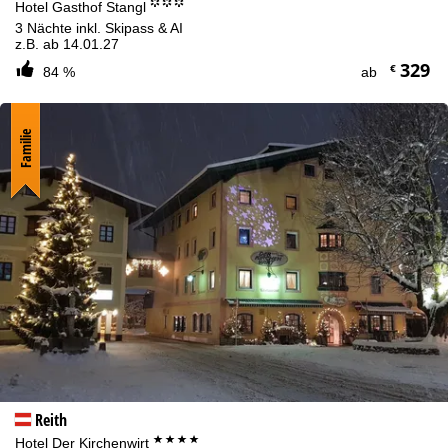
°°°
Hotel Gasthof Stangl
3 Nächte inkl. Skipass & AI
z.B. ab 14.01.27
329
€
84 %
ab
Familie
Reith
****
Hotel Der Kirchenwirt