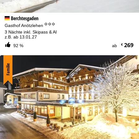
Berchtesgaden
°°°
Gasthof Anötzlehen
3 Nächte inkl. Skipass & AI
z.B. ab 13.01.27
269
€
92 %
ab
Familie