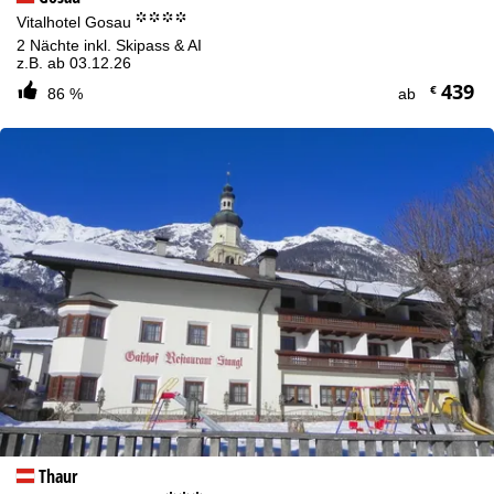
°°°°
Vitalhotel Gosau
2 Nächte inkl. Skipass & AI
z.B. ab 03.12.26
439
€
86 %
ab
Thaur