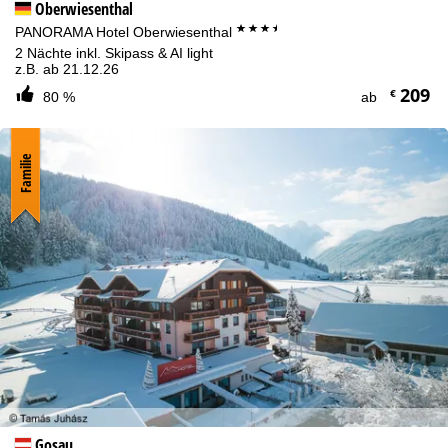
Oberwiesenthal
***+
PANORAMA Hotel Oberwiesenthal
2 Nächte inkl. Skipass & AI light
z.B. ab 21.12.26
209
€
80 %
ab
Familie
Gosau