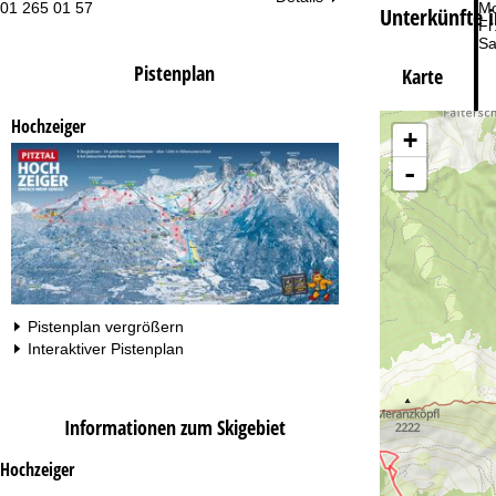
01 265 01 57
Mo
Unterkünfte 
Fr
Sa
Pistenplan
Karte
Hochzeiger
+
-
Zu
Pistenplan vergrößern
Interaktiver Pistenplan
Informationen zum Skigebiet
Hochzeiger