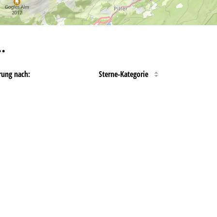
…
rung nach:
Sterne-Kategorie