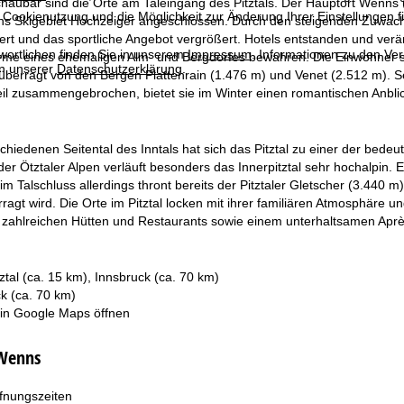
haubar sind die Orte am Taleingang des Pitztals. Der Hauptort Wenns (
 Cookienutzung und die Möglichkeit zur Änderung Ihrer Einstellungen f
ans Skigebiet Hochzeiger angeschlossen. Durch den steigenden Zuwachs
ert und das sportliche Angebot vergrößert. Hotels entstanden und verä
wortlichen finden Sie in unserem
Impressum
. Informationen zu den V
e eines ehemaligen Alm- und Bergdorfes bewahren. Die Einwohner sind
in unserer
Datenschutzerklärung
.
überragt von den Bergen Plattenrain (1.476 m) und Venet (2.512 m). S
il zusammengebrochen, bietet sie im Winter einen romantischen Anblic
hiedenen Seitental des Inntals hat sich das Pitztal zu einer der bede
er Ötztaler Alpen verläuft besonders das Innerpitztal sehr hochalpin.
im Talschluss allerdings thront bereits der Pitztaler Gletscher (3.440 m
ragt wird. Die Orte im Pitztal locken mit ihrer familiären Atmosphäre 
, zahlreichen Hütten und Restaurants sowie einem unterhaltsamen Aprè
ztal (ca. 15 km), Innsbruck (ca. 70 km)
k (ca. 70 km)
 in
Google Maps
öffnen
 Wenns
fnungszeiten