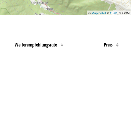
©
Maptoolkit
©
OSM
, © OSM
Weiterempfehlungsrate
Preis