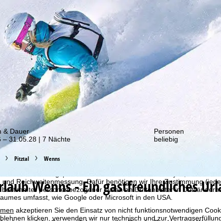
von unseren Rabatt-Aktionen!
m & Dauer
Personen
 – 31.05.28 | 7 Nächte
beliebig
bot erheben wir mit Hilfe von Cookies Nutzungsinformationen, die wir
Pitztal
Wenns
 teilen. Auf Basis Ihrer Aktivitäten werden dabei Nutzungsprofile anh
llt. Diese Nutzungsprofile dienen der statistischen Analyse, individue
urlaub
Wenns - Ein gastfreundliches Ur
g und Reichweitenmessung. Dafür benötigen wir Ihre Zustimmung (jederz
 bestimmter personenbezogener Daten an Drittanbieter in Drittländern
raumes umfasst, wie Google oder Microsoft in den USA.
mmen
akzeptieren Sie den Einsatz von nicht funktionsnotwendigen Cook
blehnen
klicken, verwenden wir nur technisch und zur Vertragserfüllun