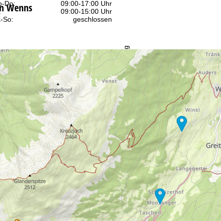
-Do:
09:00-17:00 Uhr
in Wenns
:
09:00-15:00 Uhr
-So:
geschlossen
Beratung
r Kontaktseite