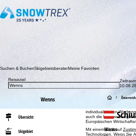
Abonnieren Sie unseren Newsletter und erfahren Sie als Erster 
Suchen & Buchen
Skigebietsberater
Meine Favoriten
Reiseziel
Zeitrau
10.08.26
Cookie-Hinweis
Für ein optimales Webange
S
Österreich
Wenns
auch mit unseren Partnern
Browserinformationen erste
t
Schi
individualisierten Werbun
auch die Datenweitergabe
Übersicht
Europäischen Wirtschafts
a
Wenns
Mit einem Klick auf
Zusti
Skigebiet
Technologien. Wenn Sie
A
r