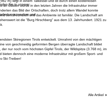
982 m) liegt in einem Talkessel und ist durch einen kostenlosen
inden Sie in unserer
 an Gästen wurde in den letzten Jahren die Infrastruktur immer
nderten das Bild der Ortschaften, doch trotz allem Wandel konnte
erarbeitungszwecken und
 sehr freundlich und das Ambiente ist familiär. Die Landschaft am
ehenswert ist die "Burg Hirschberg" aus dem 13. Jahrhundert. 1921 zu
k.
utendsten Skiregionen Tirols entwickelt. Umrahmt von den mächtigen
 Eine von geschmeidig geformten Bergen überragte Landschaft bildet
), der nur noch vom höchsten Gipfel Tirols, der Wildspitze (3.768 m), im
und bieten dennoch eine moderne Infrastruktur mit großem Sport- und
s-Ski-Treiben!
Alle Artikel