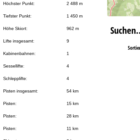
Höchster Punkt:
2 488 m
Tiefster Punkt:
1 450 m
Suchen
Höhe Skiort:
962 m
Lifte insgesamt:
9
Sortie
Kabinenbahnen:
1
Sessellifte:
4
Schlepplifte:
4
Pisten insgesamt:
54 km
Pisten:
15 km
Pisten:
28 km
Pisten:
11 km