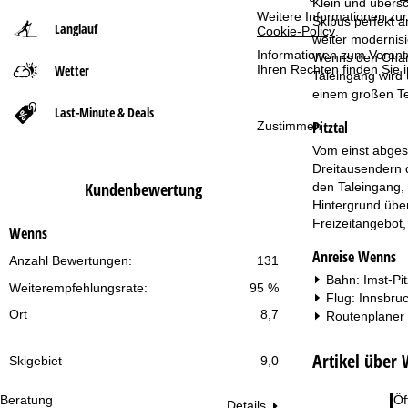
Klein und übersc
Weitere Informationen zur
Skibus perfekt 
Langlauf
Cookie-Policy
.
t
weiter modernisi
Informationen zum Verant
Wenns den Charm
Wetter
Ihren Rechten finden Sie 
s
Taleingang wird 
einem großen Te
e
Last-Minute & Deals
Pitztal
Zustimmen
i
Vom einst abgesc
Dreitausendern d
t
Kundenbewertung
den Taleingang, 
Hintergrund über
e
Freizeitangebot
Wenns
Anreise Wenns
Anzahl Bewertungen:
131
Bahn: Imst-Pit
Weiterempfehlungsrate:
95 %
Flug: Innsbruc
Ort
8,7
Routenplaner
Artikel über
Skigebiet
9,0
Beratung
Öf
Details