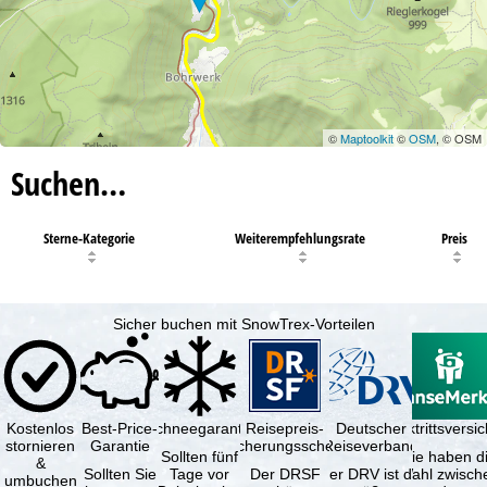
©
Maptoolkit
©
OSM
, © OSM
Suchen…
Sterne-Kategorie
Weiterempfehlungsrate
Preis
Sicher buchen mit SnowTrex-Vorteilen
Kostenlos
Best-Price-
Schneegarantie
Reisepreis-
Deutscher
Reiserücktrittsvers
stornieren
Garantie
Sicherungsschein
Reiseverband
Sollten fünf
Sie haben d
&
Sollten Sie
Tage vor
Der DRSF
Der DRV ist die
Wahl zwisch
umbuchen