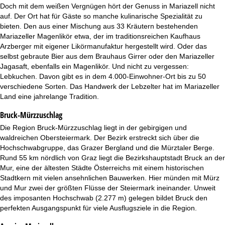
t
Doch mit dem weißen Vergnügen hört der Genuss in Mariazell nicht
auf. Der Ort hat für Gäste so manche kulinarische Spezialität zu
e
bieten. Den aus einer Mischung aus 33 Kräutern bestehenden
Mariazeller Magenlikör etwa, der im traditionsreichen Kaufhaus
Arzberger mit eigener Likörmanufaktur hergestellt wird. Oder das
selbst gebraute Bier aus dem Brauhaus Girrer oder den Mariazeller
Jagasaft, ebenfalls ein Magenlikör. Und nicht zu vergessen:
Lebkuchen. Davon gibt es in dem 4.000-Einwohner-Ort bis zu 50
verschiedene Sorten. Das Handwerk der Lebzelter hat im Mariazeller
Land eine jahrelange Tradition.
Bruck-Mürzzuschlag
Die Region Bruck-Mürzzuschlag liegt in der gebirgigen und
waldreichen Obersteiermark. Der Bezirk erstreckt sich über die
Hochschwabgruppe, das Grazer Bergland und die Mürztaler Berge.
Rund 55 km nördlich von Graz liegt die Bezirkshauptstadt Bruck an der
Mur, eine der ältesten Städte Österreichs mit einem historischen
Stadtkern mit vielen ansehnlichen Bauwerken. Hier münden mit Mürz
und Mur zwei der größten Flüsse der Steiermark ineinander. Unweit
des imposanten Hochschwab (2.277 m) gelegen bildet Bruck den
perfekten Ausgangspunkt für viele Ausflugsziele in die Region.