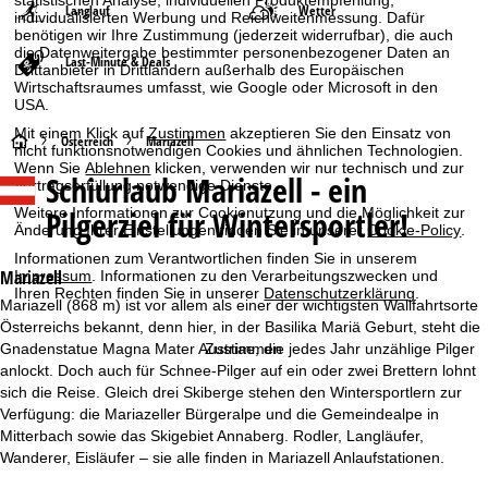
statistischen Analyse, individuellen Produktempfehlung,
Langlauf
Wetter
individualisierten Werbung und Reichweitenmessung. Dafür
benötigen wir Ihre Zustimmung (jederzeit widerrufbar), die auch
die Datenweitergabe bestimmter personenbezogener Daten an
Last-Minute & Deals
Drittanbieter in Drittländern außerhalb des Europäischen
Wirtschaftsraumes umfasst, wie Google oder Microsoft in den
USA.
Mit einem Klick auf
Zustimmen
akzeptieren Sie den Einsatz von
S
Österreich
Mariazell
nicht funktionsnotwendigen Cookies und ähnlichen Technologien.
Wenn Sie
Ablehnen
klicken, verwenden wir nur technisch und zur
Schiurlaub
Mariazell - ein
t
Vertragserfüllung notwendige Dienste.
Pilgerziel für Wintersportler!
Weitere Informationen zur Cookienutzung und die Möglichkeit zur
a
Änderung Ihrer Einstellungen finden Sie in unserer
Cookie-Policy
.
Informationen zum Verantwortlichen finden Sie in unserem
r
Mariazell
Impressum
. Informationen zu den Verarbeitungszwecken und
Ihren Rechten finden Sie in unserer
Datenschutzerklärung
.
Mariazell (868 m) ist vor allem als einer der wichtigsten Wallfahrtsorte
t
Österreichs bekannt, denn hier, in der Basilika Mariä Geburt, steht die
Zustimmen
Gnadenstatue Magna Mater Austriae, die jedes Jahr unzählige Pilger
s
anlockt. Doch auch für Schnee-Pilger auf ein oder zwei Brettern lohnt
sich die Reise. Gleich drei Skiberge stehen den Wintersportlern zur
e
Verfügung: die Mariazeller Bürgeralpe und die Gemeindealpe in
Mitterbach sowie das Skigebiet Annaberg. Rodler, Langläufer,
i
Wanderer, Eisläufer – sie alle finden in Mariazell Anlaufstationen.