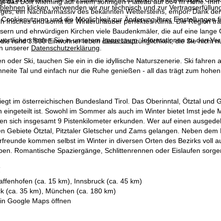
liegt das Dorf Mieming auf einem sonnigen Plateau auf 864 m Höhe. Ih
blehnen
klicken, verwenden wir nur technisch und zur Vertragserfüllun
ges, ein Nachbarmassiv des bekannten Wettersteins, empor. Dank der
 Cookienutzung und die Möglichkeit zur Änderung Ihrer Einstellungen f
ch frisches und somit für Winterurlauber perfektes Klima. Die Region 
ern und ehrwürdigen Kirchen viele Baudenkmäler, die auf eine lange Or
wortlichen finden Sie in unserem
Impressum
. Informationen zu den V
die rund 3.500 Einwohner leben diese Ursprünglichkeit, die Sie nicht 
in unserer
Datenschutzerklärung
.
n oder Ski, tauchen Sie ein in die idyllische Naturszenerie. Ski fahre
neite Tal und einfach nur die Ruhe genießen - all das trägt zum hohen
liegt im österreichischen Bundesland Tirol. Das Oberinntal, Ötztal und G
eingeteilt ist. Sowohl im Sommer als auch im Winter bietet Imst jede 
en sich insgesamt 9 Pistenkilometer erkunden. Wer auf einen ausgedeh
 Gebiete Ötztal, Pitztaler Gletscher und Zams gelangen. Neben dem Bre
rfreunde kommen selbst im Winter in diversen Orten des Bezirks voll 
Alpen. Romantische Spaziergänge, Schlittenrennen oder Eislaufen sorgen 
affenhofen (ca. 15 km), Innsbruck (ca. 45 km)
ck (ca. 35 km), München (ca. 180 km)
 in
Google Maps
öffnen