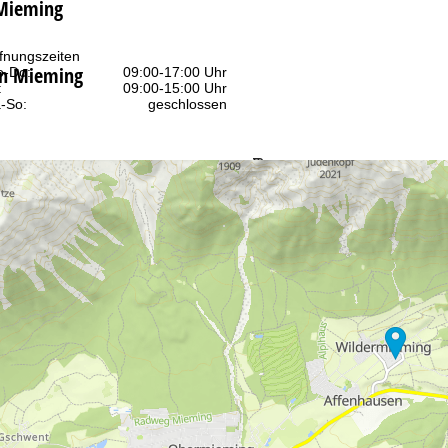
 Mieming
fnungszeiten
in Mieming
-Do:
09:00-17:00 Uhr
:
09:00-15:00 Uhr
-So:
geschlossen
Beratung
r Kontaktseite