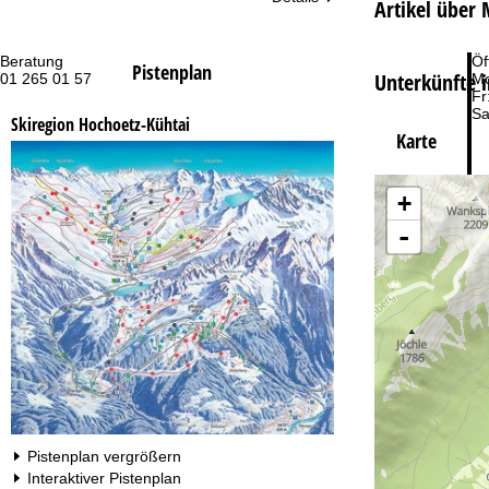
Artikel über
Beratung
Öf
Pistenplan
Unterkünfte 
01 265 01 57
Mo
Fr
Sa
Skiregion Hochoetz-Kühtai
Karte
+
-
Zu
Pistenplan vergrößern
Interaktiver Pistenplan