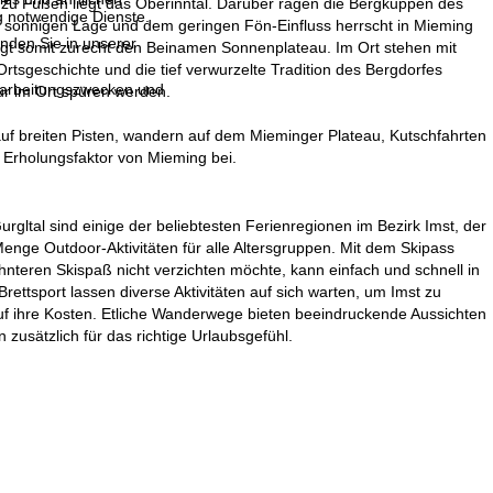
m zu Füßen liegt das Oberinntal. Darüber ragen die Bergkuppen des
g notwendige Dienste.
 sonnigen Lage und dem geringen Fön-Einfluss herrscht in Mieming
inden Sie in unserer
trägt somit zurecht den Beinamen Sonnenplateau. Im Ort stehen mit
tsgeschichte und die tief verwurzelte Tradition des Bergdorfes
erarbeitungszwecken und
nur im Ort spüren werden.
n auf breiten Pisten, wandern auf dem Mieminger Plateau, Kutschfahrten
 Erholungsfaktor von Mieming bei.
urgltal sind einige der beliebtesten Ferienregionen im Bezirk Imst, der
Menge Outdoor-Aktivitäten für alle Altersgruppen. Mit dem Skipass
nteren Skispaß nicht verzichten möchte, kann einfach und schnell in
ttsport lassen diverse Aktivitäten auf sich warten, um Imst zu
auf ihre Kosten. Etliche Wanderwege bieten beeindruckende Aussichten
zusätzlich für das richtige Urlaubsgefühl.