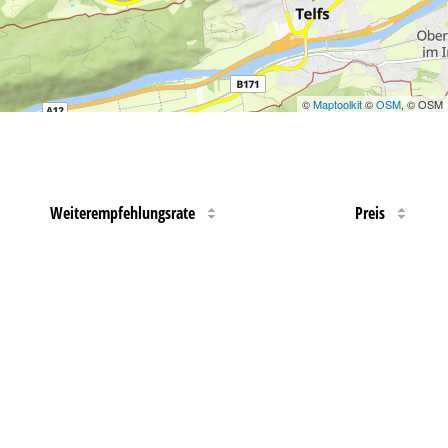
©
Maptoolkit
©
OSM
, © OSM
Weiterempfehlungsrate
Preis