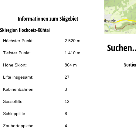
Informationen zum Skigebiet
Skiregion Hochoetz-Kühtai
Höchster Punkt:
2 520 m
Suchen
Tiefster Punkt:
1 410 m
Sortie
Höhe Skiort:
864 m
Lifte insgesamt:
27
Kabinenbahnen:
3
Sessellifte:
12
Schlepplifte:
8
Zauberteppiche:
4