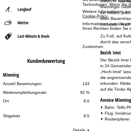
Mitten in Tirol 
Technologien. Wenn Sie
A
Mieminger Gebir
Langlauf
t
Weitere Informationen zur
ein mildes, jedo
Cookie-Policy
.
alten Bauernhäus
Wetter
s
Informationen zum Verant
hindeuten. Auch 
Ihren Rechten finden Sie 
e
Last-Minute & Deals
Zu Fuß, auf Kufe
durch das versch
i
Zustimmen
Bezirk Imst
t
Kundenbewertung
Der Bezirk Imst 
in 24 Gemeinden 
e
„Hoch-Imst“ lass
Mieming
die angrenzenden
erkunden. Klette
Anzahl Bewertungen:
143
auf die Tiroler 
Weiterempfehlungsrate:
92 %
Anreise Mieming
Ort
8,6
Bahn: Telfs-Pf
Flug: Innsbru
Skigebiet
8,5
Routenplaner
Details