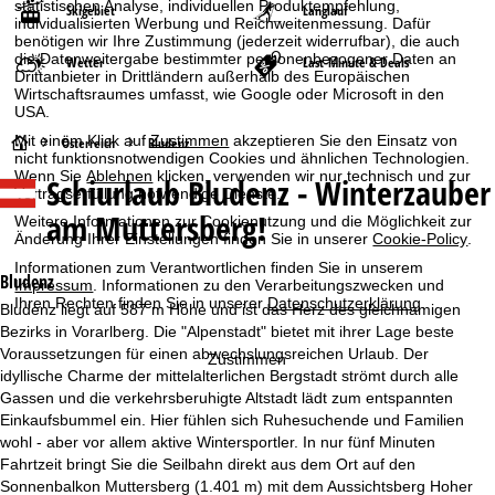
statistischen Analyse, individuellen Produktempfehlung,
Skigebiet
Langlauf
individualisierten Werbung und Reichweitenmessung. Dafür
benötigen wir Ihre Zustimmung (jederzeit widerrufbar), die auch
die Datenweitergabe bestimmter personenbezogener Daten an
Wetter
Last-Minute & Deals
Drittanbieter in Drittländern außerhalb des Europäischen
Wirtschaftsraumes umfasst, wie Google oder Microsoft in den
USA.
Mit einem Klick auf
Zustimmen
akzeptieren Sie den Einsatz von
S
Österreich
Bludenz
nicht funktionsnotwendigen Cookies und ähnlichen Technologien.
Wenn Sie
Ablehnen
klicken, verwenden wir nur technisch und zur
Schiurlaub
Bludenz - Winterzauber
t
Vertragserfüllung notwendige Dienste.
am Muttersberg!
Weitere Informationen zur Cookienutzung und die Möglichkeit zur
a
Änderung Ihrer Einstellungen finden Sie in unserer
Cookie-Policy
.
Informationen zum Verantwortlichen finden Sie in unserem
r
Bludenz
Impressum
. Informationen zu den Verarbeitungszwecken und
Ihren Rechten finden Sie in unserer
Datenschutzerklärung
.
Bludenz liegt auf 587 m Höhe und ist das Herz des gleichnamigen
t
Bezirks in Vorarlberg. Die "Alpenstadt" bietet mit ihrer Lage beste
Voraussetzungen für einen abwechslungsreichen Urlaub. Der
Zustimmen
s
idyllische Charme der mittelalterlichen Bergstadt strömt durch alle
Gassen und die verkehrsberuhigte Altstadt lädt zum entspannten
e
Einkaufsbummel ein. Hier fühlen sich Ruhesuchende und Familien
wohl - aber vor allem aktive Wintersportler. In nur fünf Minuten
i
Fahrtzeit bringt Sie die Seilbahn direkt aus dem Ort auf den
Sonnenbalkon Muttersberg (1.401 m) mit dem Aussichtsberg Hoher