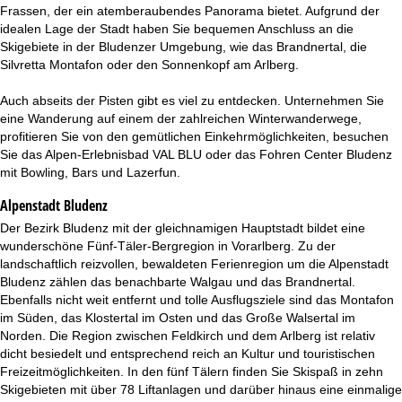
t
Frassen, der ein atemberaubendes Panorama bietet. Aufgrund der
idealen Lage der Stadt haben Sie bequemen Anschluss an die
e
Skigebiete in der Bludenzer Umgebung, wie das Brandnertal, die
Silvretta Montafon oder den Sonnenkopf am Arlberg.
Auch abseits der Pisten gibt es viel zu entdecken. Unternehmen Sie
eine Wanderung auf einem der zahlreichen Winterwanderwege,
profitieren Sie von den gemütlichen Einkehrmöglichkeiten, besuchen
Sie das Alpen-Erlebnisbad VAL BLU oder das Fohren Center Bludenz
mit Bowling, Bars und Lazerfun.
Alpenstadt Bludenz
Der Bezirk Bludenz mit der gleichnamigen Hauptstadt bildet eine
wunderschöne Fünf-Täler-Bergregion in Vorarlberg. Zu der
landschaftlich reizvollen, bewaldeten Ferienregion um die Alpenstadt
Bludenz zählen das benachbarte Walgau und das Brandnertal.
Ebenfalls nicht weit entfernt und tolle Ausflugsziele sind das Montafon
im Süden, das Klostertal im Osten und das Große Walsertal im
Norden. Die Region zwischen Feldkirch und dem Arlberg ist relativ
dicht besiedelt und entsprechend reich an Kultur und touristischen
Freizeitmöglichkeiten. In den fünf Tälern finden Sie Skispaß in zehn
Skigebieten mit über 78 Liftanlagen und darüber hinaus eine einmalige