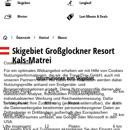
Skigebiet
Langlauf
Wetter
Last-Minute & Deals
S
Österreich
Osttirol
Matrei
Skigebiet
Großglockner Resort
t
Kals-Matrei
a
Cookie-Hinweis
Für ein optimales Webangebot erheben wir mit Hilfe von Cookies
r
Nutzungsinformationen, die wir, die TravelTrex GmbH, auch mit
Informationen zum Skigebiet
unseren Partnern teilen. Auf Basis Ihrer Aktivitäten werden dabei
Nutzungsprofile anhand von Endgeräte- und
t
Browserinformationen erstellt. Diese Nutzungsprofile dienen der
Höchster Punkt:
2 426 m
Pisten insgesamt:
40 km
statistischen Analyse, individuellen Produktempfehlung,
s
individualisierten Werbung und Reichweitenmessung. Dafür
Tiefster Punkt:
933 m
Pisten:
8 km
benötigen wir Ihre Zustimmung (jederzeit widerrufbar), die auch
die Datenweitergabe bestimmter personenbezogener Daten an
e
Drittanbieter in Drittländern außerhalb des Europäischen
Höhe Skiort:
975 m
Pisten:
26 km
Wirtschaftsraumes umfasst, wie Google oder Microsoft in den
i
USA.
Lifte insgesamt:
12
Pisten:
6 km
Mit einem Klick auf
Zustimmen
akzeptieren Sie den Einsatz von