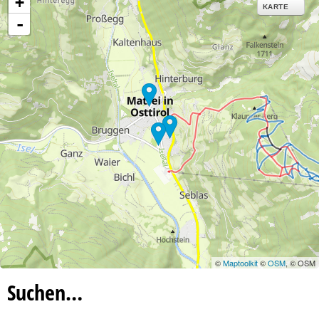
+
KARTE
-
©
Maptoolkit
©
OSM
, © OSM
Suchen…