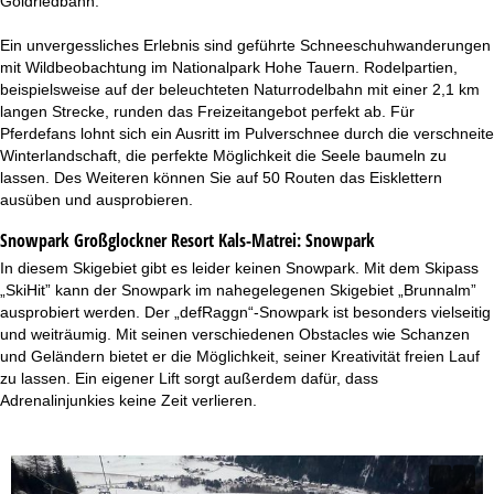
Goldriedbahn.
Ein unvergessliches Erlebnis sind geführte Schneeschuhwanderungen
mit Wildbeobachtung im Nationalpark Hohe Tauern. Rodelpartien,
beispielsweise auf der beleuchteten Naturrodelbahn mit einer 2,1 km
langen Strecke, runden das Freizeitangebot perfekt ab. Für
Pferdefans lohnt sich ein Ausritt im Pulverschnee durch die verschneite
Winterlandschaft, die perfekte Möglichkeit die Seele baumeln zu
lassen. Des Weiteren können Sie auf 50 Routen das Eisklettern
ausüben und ausprobieren.
Snowpark Großglockner Resort Kals-Matrei:
Snowpark
In diesem Skigebiet gibt es leider keinen Snowpark. Mit dem Skipass
„SkiHit” kann der Snowpark im nahegelegenen Skigebiet „Brunnalm”
ausprobiert werden. Der „defRaggn“-Snowpark ist besonders vielseitig
und weiträumig. Mit seinen verschiedenen Obstacles wie Schanzen
und Geländern bietet er die Möglichkeit, seiner Kreativität freien Lauf
zu lassen. Ein eigener Lift sorgt außerdem dafür, dass
Adrenalinjunkies keine Zeit verlieren.