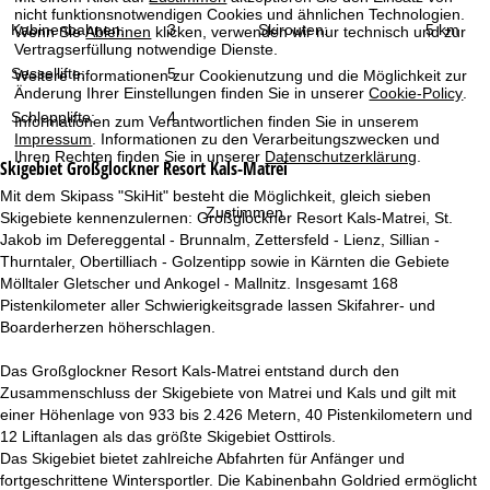
t
nicht funktionsnotwendigen Cookies und ähnlichen Technologien.
Kabinenbahnen:
3
Skirouten:
5 km
Wenn Sie
Ablehnen
klicken, verwenden wir nur technisch und zur
Vertragserfüllung notwendige Dienste.
e
Sessellifte:
5
Weitere Informationen zur Cookienutzung und die Möglichkeit zur
Änderung Ihrer Einstellungen finden Sie in unserer
Cookie-Policy
.
Schlepplifte:
4
Informationen zum Verantwortlichen finden Sie in unserem
Impressum
. Informationen zu den Verarbeitungszwecken und
Ihren Rechten finden Sie in unserer
Datenschutzerklärung
.
Skigebiet
Großglockner Resort Kals-Matrei
Mit dem Skipass "SkiHit" besteht die Möglichkeit, gleich sieben
Zustimmen
Skigebiete kennenzulernen: Großglockner Resort Kals-Matrei, St.
Jakob im Defereggental - Brunnalm, Zettersfeld - Lienz, Sillian -
Thurntaler, Obertilliach - Golzentipp sowie in Kärnten die Gebiete
Mölltaler Gletscher und Ankogel - Mallnitz. Insgesamt 168
Pistenkilometer aller Schwierigkeitsgrade lassen Skifahrer- und
Boarderherzen höherschlagen.
Das Großglockner Resort Kals-Matrei entstand durch den
Zusammenschluss der Skigebiete von Matrei und Kals und gilt mit
einer Höhenlage von 933 bis 2.426 Metern, 40 Pistenkilometern und
12 Liftanlagen als das größte Skigebiet Osttirols.
Das Skigebiet bietet zahlreiche Abfahrten für Anfänger und
fortgeschrittene Wintersportler. Die Kabinenbahn Goldried ermöglicht