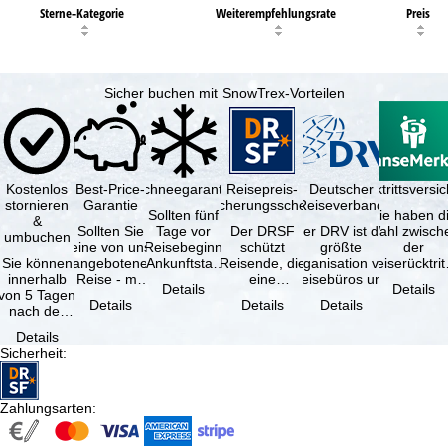
Sterne-Kategorie
Weiterempfehlungsrate
Preis
Sicher buchen mit SnowTrex-Vorteilen
Kostenlos
Best-Price-
Schneegarantie
Reisepreis-
Deutscher
Reiserücktrittsvers
stornieren
Garantie
Sicherungsschein
Reiseverband
Sollten fünf
Sie haben d
&
Sollten Sie
Tage vor
Der DRSF
Der DRV ist die
Wahl zwisch
umbuchen
eine von uns
Reisebeginn
schützt
größte
der
Sie können
angebotene
(Ankunftstag)
Reisende, die
Organisation von
Reiserücktrit
innerhalb
Reise - mit
aufgrund von
eine
Reisebüros und
Versicheru
Details
Details
von 5 Tagen
gleicher
Schneemangel
Pauschalreise
Reiseveranstaltern
(inklusive 
Details
Details
Details
nach der
Verfügbarkeit
…
oder
in …
Buchung
und …
verbundene
Details
kostenfrei
Reiseleistungen
Sicherheit
:
zurücktreten,
…
…
Zahlungsarten
: