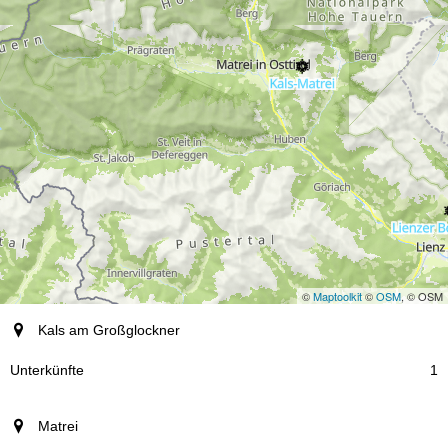
©
Maptoolkit
©
OSM
, © OSM
Ort
Kals am Großglockner
Unterkünfte
1
Matrei