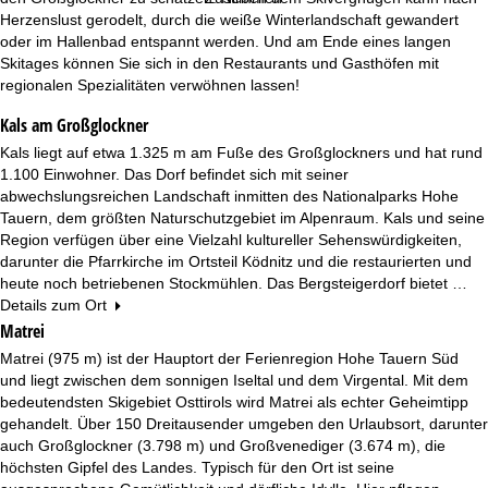
e
Herzenslust gerodelt, durch die weiße Winterlandschaft gewandert
oder im Hallenbad entspannt werden. Und am Ende eines langen
Skitages können Sie sich in den Restaurants und Gasthöfen mit
regionalen Spezialitäten verwöhnen lassen!
Kals am Großglockner
Kals liegt auf etwa 1.325 m am Fuße des Großglockners und hat rund
1.100 Einwohner. Das Dorf befindet sich mit seiner
abwechslungsreichen Landschaft inmitten des Nationalparks Hohe
Tauern, dem größten Naturschutzgebiet im Alpenraum. Kals und seine
Region verfügen über eine Vielzahl kultureller Sehenswürdigkeiten,
darunter die Pfarrkirche im Ortsteil Ködnitz und die restaurierten und
heute noch betriebenen Stockmühlen. Das Bergsteigerdorf bietet …
Details zum Ort
Matrei
Matrei (975 m) ist der Hauptort der Ferienregion Hohe Tauern Süd
und liegt zwischen dem sonnigen Iseltal und dem Virgental. Mit dem
bedeutendsten Skigebiet Osttirols wird Matrei als echter Geheimtipp
gehandelt. Über 150 Dreitausender umgeben den Urlaubsort, darunter
auch Großglockner (3.798 m) und Großvenediger (3.674 m), die
höchsten Gipfel des Landes. Typisch für den Ort ist seine