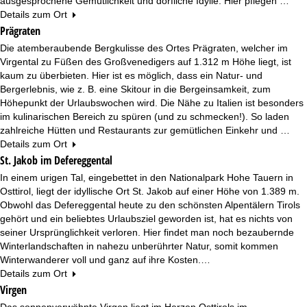
ausgesprochene Gemütlichkeit und dörfliche Idylle. Hier pflegen …
Details zum Ort
Prägraten
Die atemberaubende Bergkulisse des Ortes Prägraten, welcher im
Virgental zu Füßen des Großvenedigers auf 1.312 m Höhe liegt, ist
kaum zu überbieten. Hier ist es möglich, dass ein Natur- und
Bergerlebnis, wie z. B. eine Skitour in die Bergeinsamkeit, zum
Höhepunkt der Urlaubswochen wird. Die Nähe zu Italien ist besonders
im kulinarischen Bereich zu spüren (und zu schmecken!). So laden
zahlreiche Hütten und Restaurants zur gemütlichen Einkehr und …
Details zum Ort
St. Jakob im Defereggental
In einem urigen Tal, eingebettet in den Nationalpark Hohe Tauern in
Osttirol, liegt der idyllische Ort St. Jakob auf einer Höhe von 1.389 m.
Obwohl das Defereggental heute zu den schönsten Alpentälern Tirols
gehört und ein beliebtes Urlaubsziel geworden ist, hat es nichts von
seiner Ursprünglichkeit verloren. Hier findet man noch bezaubernde
Winterlandschaften in nahezu unberührter Natur, somit kommen
Winterwanderer voll und ganz auf ihre Kosten.…
Details zum Ort
Virgen
Das sonnenverwöhnte Virgen liegt im Herzen Osttirols im