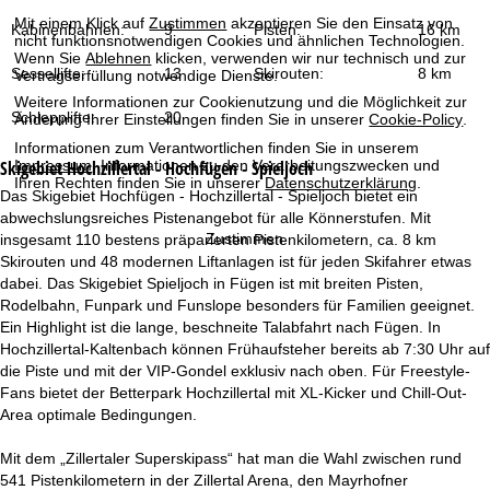
t
Mit einem Klick auf
Zustimmen
akzeptieren Sie den Einsatz von
Kabinenbahnen:
9
Pisten:
16 km
nicht funktionsnotwendigen Cookies und ähnlichen Technologien.
e
Wenn Sie
Ablehnen
klicken, verwenden wir nur technisch und zur
Sessellifte:
13
Skirouten:
8 km
Vertragserfüllung notwendige Dienste.
Weitere Informationen zur Cookienutzung und die Möglichkeit zur
Schlepplifte:
20
Änderung Ihrer Einstellungen finden Sie in unserer
Cookie-Policy
.
Informationen zum Verantwortlichen finden Sie in unserem
Skigebiet
Hochzillertal - Hochfügen - Spieljoch
Impressum
. Informationen zu den Verarbeitungszwecken und
Ihren Rechten finden Sie in unserer
Datenschutzerklärung
.
Das Skigebiet Hochfügen - Hochzillertal - Spieljoch bietet ein
abwechslungsreiches Pistenangebot für alle Könnerstufen. Mit
Zustimmen
insgesamt 110 bestens präparierten Pistenkilometern, ca. 8 km
Skirouten und 48 modernen Liftanlagen ist für jeden Skifahrer etwas
dabei. Das Skigebiet Spieljoch in Fügen ist mit breiten Pisten,
Rodelbahn, Funpark und Funslope besonders für Familien geeignet.
Ein Highlight ist die lange, beschneite Talabfahrt nach Fügen. In
Hochzillertal-Kaltenbach können Frühaufsteher bereits ab 7:30 Uhr auf
die Piste und mit der VIP-Gondel exklusiv nach oben. Für Freestyle-
Fans bietet der Betterpark Hochzillertal mit XL-Kicker und Chill-Out-
Area optimale Bedingungen.
Mit dem „Zillertaler Superskipass“ hat man die Wahl zwischen rund
541 Pistenkilometern in der Zillertal Arena, den Mayrhofner