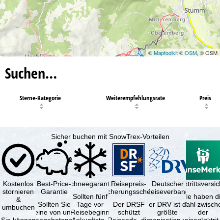
©
Maptoolkit
©
OSM
, © OSM
Suchen…
Sterne-Kategorie
Weiterempfehlungsrate
Preis
Sicher buchen mit SnowTrex-Vorteilen
Kostenlos
Best-Price-
Schneegarantie
Reisepreis-
Deutscher
Reiserücktrittsvers
stornieren
Garantie
Sicherungsschein
Reiseverband
Sollten fünf
Sie haben d
&
Sollten Sie
Tage vor
Der DRSF
Der DRV ist die
Wahl zwisch
umbuchen
eine von uns
Reisebeginn
schützt
größte
der