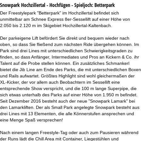
Snowpark Hochzillertal - Hochfügen - Spieljoch:
Betterpark
Der Freestylepark "Betterpark" im Hochzillertal befindet sich
unmittelbar am Schnee Express 8er-Sessellift auf einer Höhe von
2.050 bis 2.120 m im Skigebiet Hochzillertal-Kaltenbach.
Der parkeigene Lift befördert Sie direkt und bequem wieder nach
oben, so dass Sie fließend zum nächsten Ride übergehen können. Im
Park sind drei Lines mit unterschiedlichen Schwierigkeitsgraden zu
finden, so dass Anfänger, Intermediates und Pros an Kickern & Co. ihr
Talent auf die Probe stellen können. Ein zusätzliches Schmankerl
bietet die Jib Line am Ende des Parks, die mit unterschiedlichen Boxen
und Rails aufwartet. Größtes Highlight sind wohl gleichermaßen der
XL-Kicker, der vor allem auch Beobachtern im Sessellift eine
entsprechende Show verspricht, und die 100 m lange Superpipe, die
sich etwas unterhalb des Parks auf einer Höhe von 1.950 m befindet.
Seit Dezember 2016 besteht auch der neue "Snowpark Lamark" bei
den Lamarkliften. Der als Small Park angelegte Snowpark besteht aus
drei Lines mit 13 Elementen, die alle Könnerstufen ansprechen und
eine Menge Spaß versprechen!
Nach einem langen Freestyle-Tag oder auch zum Pausieren während
der Runs lädt die Chill Area mit Container, Liegestühlen und