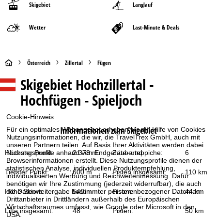
Skigebiet
Langlauf
Wetter
Last-Minute & Deals
S
Österreich
Zillertal
Fügen
Skigebiet
Hochzillertal -
t
Hochfügen - Spieljoch
a
Cookie-Hinweis
r
Informationen zum Skigebiet
Für ein optimales Webangebot erheben wir mit Hilfe von Cookies
Nutzungsinformationen, die wir, die TravelTrex GmbH, auch mit
t
unseren Partnern teilen. Auf Basis Ihrer Aktivitäten werden dabei
Höchster Punkt:
2 378 m
Zauberteppiche:
6
Nutzungsprofile anhand von Endgeräte- und
Browserinformationen erstellt. Diese Nutzungsprofile dienen der
s
statistischen Analyse, individuellen Produktempfehlung,
Tiefster Punkt:
600 m
Pisten insgesamt:
110 km
individualisierten Werbung und Reichweitenmessung. Dafür
e
benötigen wir Ihre Zustimmung (jederzeit widerrufbar), die auch
Höhe Skiort:
545 m
Pisten:
44 km
die Datenweitergabe bestimmter personenbezogener Daten an
Drittanbieter in Drittländern außerhalb des Europäischen
i
Wirtschaftsraumes umfasst, wie Google oder Microsoft in den
Lifte insgesamt:
48
Pisten:
50 km
USA.