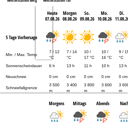
Wetterstation Berg
Wetterstation Tal
Heute
Morgen
So.
Mo.
Di.
07.08.26
08.08.26
09.08.26
10.08.26
11.08.2
5 Tage Vorhersage
7 / 12
7 / 14
10 /
10 /
9 / 1
Min. / Max. Temp.
°C
°C
17 °C
16 °C
°C
Sonnenscheindauer
6 h
13 h
11 h
10 h
13 h
Neuschnee
0 cm
0 cm
0 cm
0 cm
0 cm
3 500
3 400
3 800
3 600
3 60
Schneefallgrenze
m
m
m
m
m
Morgens
Mittags
Abends
Nach