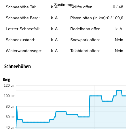
t
Zustimmen
Schneehöhe Tal:
k. A.
Skilifte offen:
0 / 48
e
Schneehöhe Berg:
k. A.
Pisten offen (in km):
0 / 109,6
Letzter Schneefall:
k. A.
Rodelbahn offen:
k. A.
Schneezustand:
k. A.
Snowpark offen:
Nein
Winterwanderwege:
k. A.
Talabfahrt offen:
Nein
Schneehöhen
Berg
120 cm
100 cm
80 cm
60 cm
40 cm