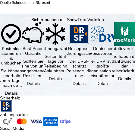
Quelle Schneedaten: Skiresort
Sicher buchen mit SnowTrex-Vorteilen
Kostenlos
Best-Price-
Schneegarantie
Reisepreis-
Deutscher
Reiserücktrittsvers
stornieren
Garantie
Sicherungsschein
Reiseverband
Sollten fünf
Sie haben d
&
Sollten Sie
Tage vor
Der DRSF
Der DRV ist die
Wahl zwisch
umbuchen
eine von uns
Reisebeginn
schützt
größte
der
Sie können
angebotene
(Ankunftstag)
Reisende, die
Organisation von
Reiserücktrit
innerhalb
Reise - mit
aufgrund von
eine
Reisebüros und
Versicheru
Details
Details
von 5 Tagen
gleicher
Schneemangel
Pauschalreise
Reiseveranstaltern
(inklusive 
Details
Details
Details
nach der
Verfügbarkeit
…
oder
in …
Buchung
und …
verbundene
Details
kostenfrei
Reiseleistungen
Sicherheit
:
zurücktreten,
…
…
Zahlungsarten
:
Social Media
: