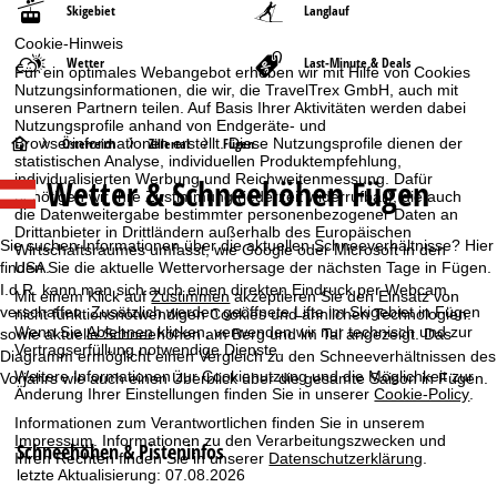
Skigebiet
Langlauf
Cookie-Hinweis
Wetter
Last-Minute & Deals
Für ein optimales Webangebot erheben wir mit Hilfe von Cookies
Nutzungsinformationen, die wir, die TravelTrex GmbH, auch mit
unseren Partnern teilen. Auf Basis Ihrer Aktivitäten werden dabei
Nutzungsprofile anhand von Endgeräte- und
S
Browserinformationen erstellt. Diese Nutzungsprofile dienen der
Österreich
Zillertal
Fügen
statistischen Analyse, individuellen Produktempfehlung,
individualisierten Werbung und Reichweitenmessung. Dafür
Wetter & Schneehöhen Fügen
t
benötigen wir Ihre Zustimmung (jederzeit widerrufbar), die auch
die Datenweitergabe bestimmter personenbezogener Daten an
Drittanbieter in Drittländern außerhalb des Europäischen
a
Sie suchen Informationen über die aktuellen Schneeverhältnisse? Hier
Wirtschaftsraumes umfasst, wie Google oder Microsoft in den
USA.
finden Sie die aktuelle Wettervorhersage der nächsten Tage in Fügen.
r
I.d.R. kann man sich auch einen direkten Eindruck per Webcam
Mit einem Klick auf
Zustimmen
akzeptieren Sie den Einsatz von
verschaffen. Zusätzlich werden geöffnete Lifte im Skigebiet in Fügen
nicht funktionsnotwendigen Cookies und ähnlichen Technologien.
t
Wenn Sie
Ablehnen
klicken, verwenden wir nur technisch und zur
sowie aktuelle Schneehöhen am Berg und im Tal angezeigt. Das
Vertragserfüllung notwendige Dienste.
Diagramm ermöglicht einen Vergleich zu den Schneeverhältnissen des
s
Weitere Informationen zur Cookienutzung und die Möglichkeit zur
Vorjahrs wie auch einen Überblick über die gesamte Saison in Fügen.
Änderung Ihrer Einstellungen finden Sie in unserer
Cookie-Policy
.
e
Informationen zum Verantwortlichen finden Sie in unserem
Impressum
. Informationen zu den Verarbeitungszwecken und
Schneehöhen & Pisteninfos
Ihren Rechten finden Sie in unserer
Datenschutzerklärung
.
i
letzte Aktualisierung: 07.08.2026