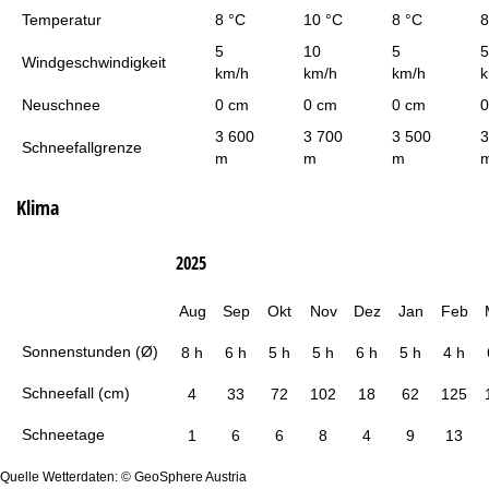
Temperatur
8 °C
10 °C
8 °C
8
5
10
5
5
Windgeschwindigkeit
km/h
km/h
km/h
k
Neuschnee
0 cm
0 cm
0 cm
0
3 600
3 700
3 500
3
Schneefallgrenze
m
m
m
Klima
2025
Aug
Sep
Okt
Nov
Dez
Jan
Feb
Sonnenstunden (Ø)
8 h
6 h
5 h
5 h
6 h
5 h
4 h
Schneefall (cm)
4
33
72
102
18
62
125
Schneetage
1
6
6
8
4
9
13
Quelle Wetterdaten: © GeoSphere Austria