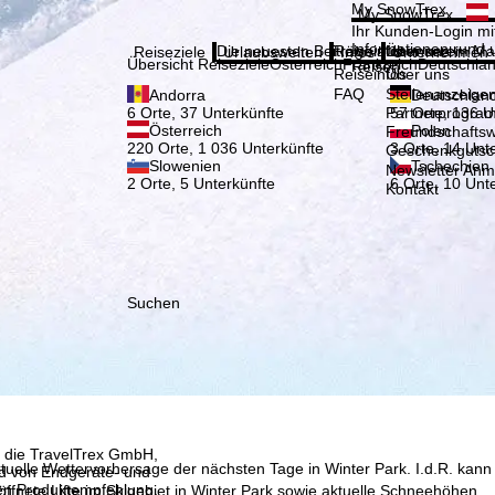
Bitte
My SnowTrex
My SnowTrex
Anmelden
Ihr Kunden-Login mit
Informationen rund 
Die neuesten Beiträge aus unserem Ma
Reiseinfos
Über uns
Reiseziele
Urlaubswelten
Infos
Unternehmen
Übersicht Reiseziele
Österreich
Frankreich
Deutschla
Reisen.
Reiseinfos
Über uns
FAQ
Stellenanzeige
Andorra
Deutschlan
Partnerprogra
6 Orte, 37 Unterkünfte
57 Orte, 136 U
Österreich
Polen
Freundschafts
220 Orte, 1 036 Unterkünfte
3 Orte, 14 Unt
Geschenkgutsc
Slowenien
Tschechien
Newsletter An
2 Orte, 5 Unterkünfte
6 Orte, 10 Unt
Kontakt
Suchen
, die TravelTrex GmbH,
ktuelle Wettervorhersage der nächsten Tage in Winter Park. I.d.R. kann
and von Endgeräte- und
llen Produktempfehlung,
fnete Lifte im Skigebiet in Winter Park sowie aktuelle Schneehöhen