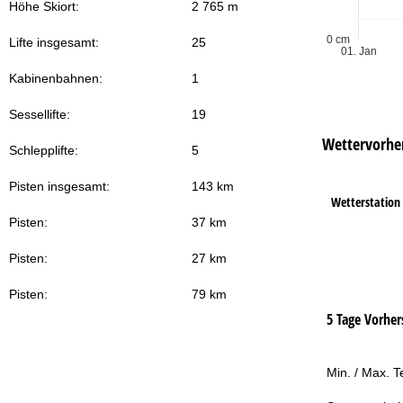
Höhe Skiort:
2 765 m
Zu
0 cm
Lifte insgesamt:
25
01. Jan
Kabinenbahnen:
1
Sessellifte:
19
Wettervorhe
Schlepplifte:
5
Pisten insgesamt:
143 km
Wetterstation
Pisten:
37 km
Pisten:
27 km
Pisten:
79 km
5 Tage Vorher
Min. / Max. 