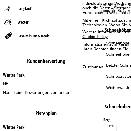
individualisierten Werbun
am Berg und im 
auch die Datenweitergabe
Langlauf
t
gesamte Saison 
Europäischen Wirtschafts
Mit einem Klick auf
Zusti
Wetter
s
Technologien. Wenn Sie
A
Schneehöhen 
Weitere Informationen zur
e
Last-Minute & Deals
Cookie-Policy
.
Schneehöhe T
Informationen zum Verant
i
Ihren Rechten finden Sie 
Schneehöhe 
t
Kundenbewertung
Letzter Schne
Zustimmen
e
Winter Park
Schneezusta
NEU!
Winterwande
Noch keine Bewertungen vorhanden.
Schneehöhe
Pistenplan
Berg
1 cm
Winter Park