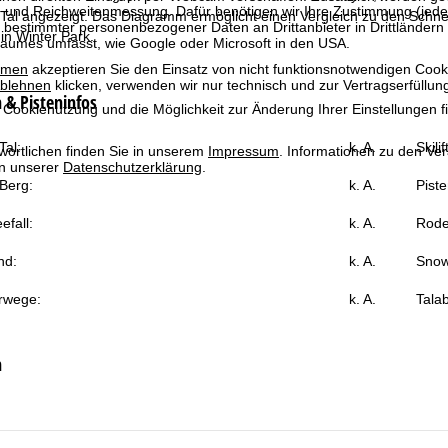
g und Reichweitenmessung. Dafür benötigen wir Ihre Zustimmung (jederz
Tal angezeigt. Das Diagramm ermöglicht einen Vergleich zu den Schnee
 bestimmter personenbezogener Daten an Drittanbieter in Drittländern
in Winter Park.
raumes umfasst, wie Google oder Microsoft in den USA.
mmen
akzeptieren Sie den Einsatz von nicht funktionsnotwendigen Cook
blehnen
klicken, verwenden wir nur technisch und zur Vertragserfüllun
& Pisteninfos
 Cookienutzung und die Möglichkeit zur Änderung Ihrer Einstellungen f
al:
k. A.
Skili
wortlichen finden Sie in unserem
Impressum
. Informationen zu den V
in unserer
Datenschutzerklärung
.
Berg:
k. A.
Piste
efall:
k. A.
Rode
nd:
k. A.
Snow
rwege:
k. A.
Talab
n