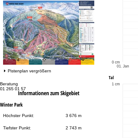
0 cm
01. Jan
Pistenplan vergrößern
Tal
Beratung
Öf
1 cm
01 265 01 57
Mo
Informationen zum Skigebiet
Fr
Sa
Winter Park
Höchster Punkt:
3 676 m
Tiefster Punkt:
2 743 m