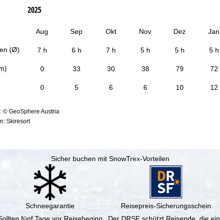
2025
Aug
Sep
Okt
Nov
Dez
Jan
en (Ø)
7 h
6 h
7 h
5 h
5 h
5 h
cm)
0
33
30
38
79
72
0
5
6
6
10
12
: © GeoSphere Austria
: Skiresort
Sicher buchen mit SnowTrex-Vorteilen
Schneegarantie
Reisepreis-Sicherungsschein
Sollten fünf Tage vor Reisebeginn
Der DRSF schützt Reisende, die ei