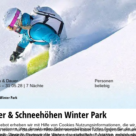
von unseren Rabatt-Aktionen!
m & Dauer
Personen
 – 31.05.28 | 7 Nächte
beliebig
Winter Park
er & Schneehöhen Winter Park
bot erheben wir mit Hilfe von Cookies Nutzungsinformationen, die wir
mationen über die aktuellen Schneeverhältnisse? Hier finden Sie die a
 teilen. Auf Basis Ihrer Aktivitäten werden dabei Nutzungsprofile anh
llt. Diese Nutzungsprofile dienen der statistischen Analyse, individue
nen direkten Eindruck per Webcam verschaffen. Zusätzlich werden geöf