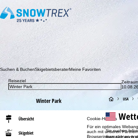
Abonnieren Sie unseren Newsletter und erfahren Sie als Erster 
Suchen & Buchen
Skigebietsberater
Meine Favoriten
Reiseziel
Zeitrau
10.08.26
S
USA
Winter Park
t
Wett
Übersicht
Cookie-Hinweis
a
Für ein optimales Webange
Sie suchen Infor
auch mit unseren Partnern
Skigebiet
r
Browserinformationen erste
man sich auch ei