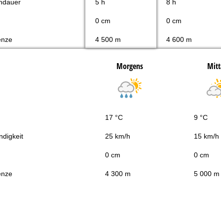
ndauer
5 h
8 h
0 cm
0 cm
enze
4 500 m
4 600 m
Morgens
Mitt
17 °C
9 °C
digkeit
25 km/h
15 km/h
0 cm
0 cm
enze
4 300 m
5 000 m