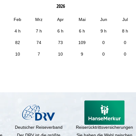
2026
Feb
Mrz
Apr
Mai
Jun
Jul
4 h
7 h
6 h
6 h
9 h
8 h
82
74
73
109
0
0
10
7
10
9
0
0
Deutscher Reiseverband
Reiserücktrittsversicherungen
ne
Der DRV ist die größte
Sie haben die Wahl zwischen