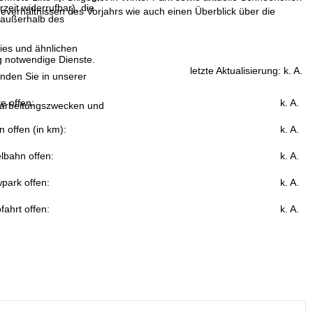
eit widerrufbar), die
verhältnissen des Vorjahrs wie auch einen Überblick über die
 außerhalb des
ies und ähnlichen
g notwendige Dienste.
letzte Aktualisierung:
k. A.
inden Sie in unserer
fte offen:
k. A.
erarbeitungszwecken und
n offen (in km):
k. A.
lbahn offen:
k. A.
park offen:
k. A.
fahrt offen:
k. A.