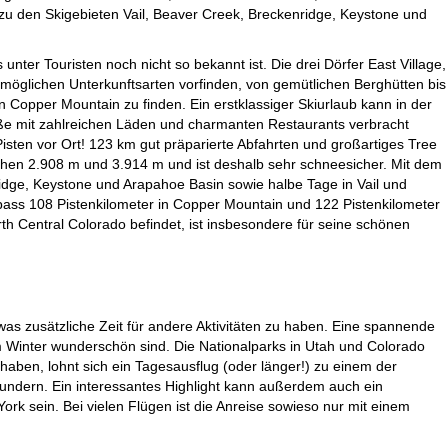
zu den Skigebieten Vail, Beaver Creek, Breckenridge, Keystone und
ter Touristen noch nicht so bekannt ist. Die drei Dörfer East Village,
 möglichen Unterkunftsarten vorfinden, von gemütlichen Berghütten bis
n Copper Mountain zu finden. Ein erstklassiger Skiurlaub kann in der
aße mit zahlreichen Läden und charmanten Restaurants verbracht
n Pisten vor Ort! 123 km gut präparierte Abfahrten und großartiges Tree
schen 2.908 m und 3.914 m und ist deshalb sehr schneesicher. Mit dem
ridge, Keystone und Arapahoe Basin sowie halbe Tage in Vail und
ass 108 Pistenkilometer in Copper Mountain und 122 Pistenkilometer
th Central Colorado befindet, ist insbesondere für seine schönen
was zusätzliche Zeit für andere Aktivitäten zu haben. Eine spannende
m Winter wunderschön sind. Die Nationalparks in Utah und Colorado
aben, lohnt sich ein Tagesausflug (oder länger!) zu einem der
undern. Ein interessantes Highlight kann außerdem auch ein
k sein. Bei vielen Flügen ist die Anreise sowieso nur mit einem