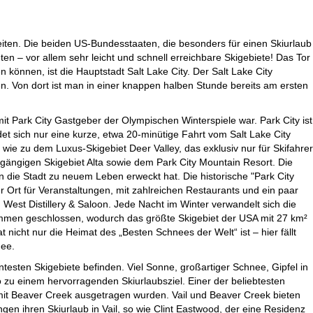
ten. Die beiden US-Bundesstaaten, die besonders für einen Skiurlaub
n – vor allem sehr leicht und schnell erreichbare Skigebiete! Das Tor
n können, ist die Hauptstadt Salt Lake City. Der Salt Lake City
den. Von dort ist man in einer knappen halben Stunde bereits am ersten
it Park City Gastgeber der Olympischen Winterspiele war. Park City ist
 sich nur eine kurze, etwa 20-minütige Fahrt vom Salt Lake City
n, wie zu dem Luxus-Skigebiet Deer Valley, das exklusiv nur für Skifahrer
ugängigen Skigebiet Alta sowie dem Park City Mountain Resort. Die
n die Stadt zu neuem Leben erweckt hat. Die historische "Park City
er Ort für Veranstaltungen, mit zahlreichen Restaurants und ein paar
West Distillery & Saloon. Jede Nacht im Winter verwandelt sich die
ammen geschlossen, wodurch das größte Skigebiet der USA mit 27 km²
 nicht nur die Heimat des „Besten Schnees der Welt“ ist – hier fällt
nee.
nntesten Skigebiete befinden. Viel Sonne, großartiger Schnee, Gipfel in
u einem hervorragenden Skiurlaubsziel. Einer der beliebtesten
5 mit Beaver Creek ausgetragen wurden. Vail und Beaver Creek bieten
en ihren Skiurlaub in Vail, so wie Clint Eastwood, der eine Residenz