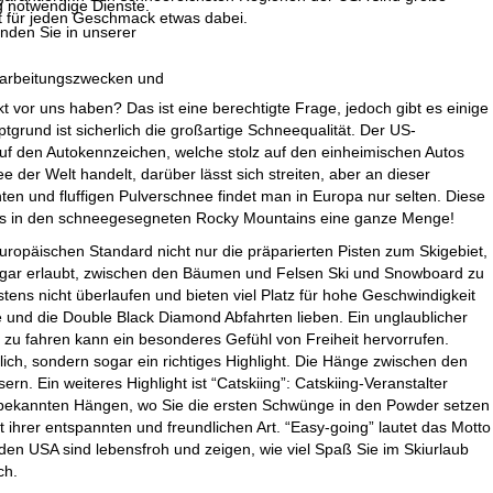
g notwendige Dienste.
t für jeden Geschmack etwas dabei.
inden Sie in unserer
erarbeitungszwecken und
 vor uns haben? Das ist eine berechtigte Frage, jedoch gibt es einige
tgrund ist sicherlich die großartige Schneequalität. Der US-
auf den Autokennzeichen, welche stolz auf den einheimischen Autos
 der Welt handelt, darüber lässt sich streiten, aber an dieser
hten und fluffigen Pulverschnee findet man in Europa nur selten. Diese
es in den schneegesegneten Rocky Mountains eine ganze Menge!
uropäischen Standard nicht nur die präparierten Pisten zum Skigebiet,
sogar erlaubt, zwischen den Bäumen und Felsen Ski und Snowboard zu
ens nicht überlaufen und bieten viel Platz für hohe Geschwindigkeit
und die Double Black Diamond Abfahrten lieben. Ein unglaublicher
i zu fahren kann ein besonderes Gefühl von Freiheit hervorrufen.
lich, sondern sogar ein richtiges Highlight. Die Hänge zwischen den
. Ein weiteres Highlight ist “Catskiing”: Catskiing-Veranstalter
nbekannten Hängen, wo Sie die ersten Schwünge in den Powder setzen
ihrer entspannten und freundlichen Art. “Easy-going” lautet das Motto
 den USA sind lebensfroh und zeigen, wie viel Spaß Sie im Skiurlaub
ch.