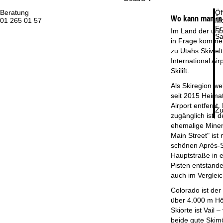
Beratung
Öf
Wo kann man in 
01 265 01 57
Mo
Fr
Im Land der unb
Sa
in Frage kommen,
zu Utahs Skiwelt
International Ai
Skilift.
Als Skiregion we
seit 2015 Heima
Airport entfernt
Zu
zugänglich ist, 
ehemalige Minens
Main Street" ist
schönen Après-Sk
Hauptstraße in 
Pisten entstande
auch im Verglei
Colorado ist der
über 4.000 m Hö
Skiorte ist Vail
beide gute Skimö