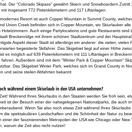
hat. Der "Colorado Skipass" gewährt Skiern und Snowboardern Zutritt 
mit insgesamt 772 Pistenkilometern und 117 Liftanlagen.
 modernes Resort ist auch Copper Mountain in Summit County, welches un
nd Union Creek befinden sich in Copper Mountain, wo Skiurlauber alle
n Hotelzimmern. Auch einige Partylocations und gute Restaurants sind i
 Stadt Breckenridge mit ihrem schönen Stadtzentrum und der Hauptstr
tigste Aspekt dieser Stadt ist allerdings ein anderer: die vielen, viele
rwarten begeisterte Skifahrer. Das Skigebiet liegt auf einer Höhe zwi
st es möglich auf 639 Pistenkilometern mit 111 Liftanlagen in Brecken
 fahren. Außerdem sind mit dem "Winter Park & Copper Mountain" Skip
utzbar. Das Skigebiet Winter Park, welches sich im Grand County in Nor
n und seine steilen Abfahrten bekannt.
ch während einem Skiurlaub in den USA unternehmen?
Zeit! Während Ihres Skiurlaubs in den Staaten werden Sie froh sein, et
eit ist der Besuch einer der nahegelegenen Nationalparks, die auch i
mberaubend. Wenn Sie also noch etwas Zeit während Ihres Skiurlaubs h
um die spektakulären Landschaften und die Schönheit der Natur zu bew
 einer der faszinierenden Metropolen der USA wie Chicago oder New Yor
, warum die Zeit also nicht nutzen!