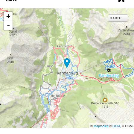
+
KARTE
-
©
Maptoolkit
©
OSM
, © OSM