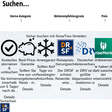
Suchen…
Sterne-Kategorie
Weiterempfehlungsrate
Preis
Sicher buchen mit SnowTrex-Vorteilen
Kostenlos
Best-Price-
Schneegarantie
Reisepreis-
Deutscher
Reiserücktrittsvers
stornieren
Garantie
Sicherungsschein
Reiseverband
Sollten fünf
Sie haben d
&
Sollten Sie
Tage vor
Der DRSF
Der DRV ist die
Wahl zwisch
umbuchen
eine von uns
Reisebeginn
schützt
größte
der
Sie können
angebotene
(Ankunftstag)
Reisende, die
Organisation von
Reiserücktrit
innerhalb
Reise - mit
aufgrund von
eine
Reisebüros und
Versicheru
Details
Details
von 5 Tagen
gleicher
Schneemangel
Pauschalreise
Reiseveranstaltern
(inklusive 
Details
Details
Details
nach der
Verfügbarkeit
…
oder
in …
Buchung
und …
verbundene
Details
kostenfrei
Reiseleistungen
Sicherheit
:
zurücktreten,
…
…