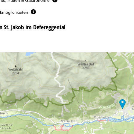
nts, Hütten & Gastronomie
rkmöglichkeiten
n St. Jakob im Defereggental