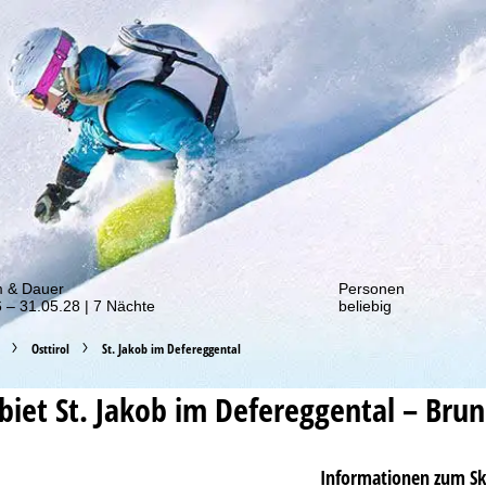
von unseren Rabatt-Aktionen!
m & Dauer
Personen
 – 31.05.28 | 7 Nächte
beliebig
Osttirol
St. Jakob im Defereggental
ebiet
St. Jakob im Defereggental – Bru
Informationen zum Sk