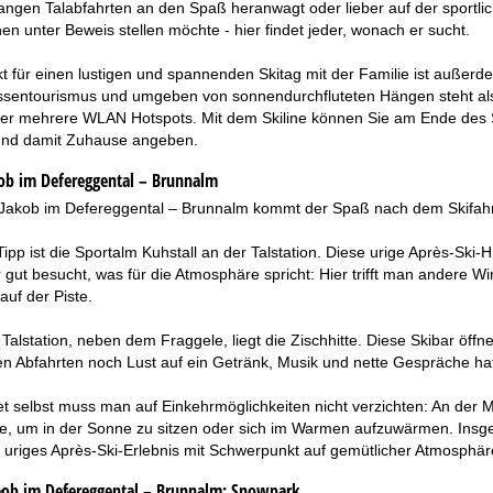
langen Talabfahrten an den Spaß heranwagt oder lieber auf der sportli
nen unter Beweis stellen möchte - hier findet jeder, wonach er sucht.
kt für einen lustigen und spannenden Skitag mit der Familie ist außerd
sentourismus und umgeben von sonnendurchfluteten Hängen steht als
ber mehrere WLAN Hotspots. Mit dem Skiline können Sie am Ende des S
und damit Zuhause angeben.
kob im Defereggental – Brunnalm
. Jakob im Defereggental – Brunnalm kommt der Spaß nach dem Skifahr
ipp ist die Sportalm Kuhstall an der Talstation. Diese urige Après-Ski-
hr gut besucht, was für die Atmosphäre spricht: Hier trifft man andere Wi
uf der Piste.
 Talstation, neben dem Fraggele, liegt die Zischhitte. Diese Skibar öffn
en Abfahrten noch Lust auf ein Getränk, Musik und nette Gespräche ha
et selbst muss man auf Einkehrmöglichkeiten nicht verzichten: An der
ze, um in der Sonne zu sitzen oder sich im Warmen aufzuwärmen. Insge
uriges Après-Ski-Erlebnis mit Schwerpunkt auf gemütlicher Atmosphäre
kob im Defereggental – Brunnalm:
Snowpark