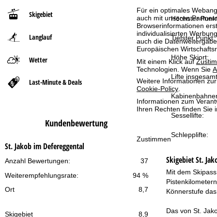
Für ein optimales Webange
Skigebiet
t
auch mit unseren Partnern
Höchster Punkt
Browserinformationen erste
individualisierten Werbun
Langlauf
s
Tiefster Punkt:
auch die Datenweitergabe
Europäischen Wirtschafts
e
Höhe Skiort:
Wetter
Mit einem Klick auf
Zusti
Technologien. Wenn Sie
A
Lifte insgesamt
i
Weitere Informationen zur
Last-Minute & Deals
Cookie-Policy
.
Kabinenbahne
t
Informationen zum Verant
Ihren Rechten finden Sie 
Sessellifte:
e
Kundenbewertung
Schlepplifte:
Zustimmen
St. Jakob im Defereggental
Skigebiet
St. Ja
Anzahl Bewertungen:
37
Mit dem Skipass 
Weiterempfehlungsrate:
94 %
Pistenkilometern
Ort
8,7
Könnerstufe das
Das von St. Jako
Skigebiet
8,9