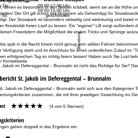
fnungszeiten
-Do:
09:00-17:00 Uhr
en, denen es besonders in den Beinen kribbelt, wenn sie an die Höhe u
:
09:00-15:00 Uhr
stellen! Der Ort gilt schon seit längerem als Geheimtipp für Snowboar
-So:
geschlossen
digt. Der Snowpark ist besonders vielseitig und weiträumig und biete
ner Kreativität freien Lauf zu lassen. Ein "eigener" Lift sorgt außerdem
kleinen Freestylern die Möglichkeit die ersten Tricks und Sprünge ausz
Beratung
 bis spät in die Nacht hinein nicht genug vom wilden Fahren bekommen
r Verfügung steht und im Anschluss für einen ordentlichen Zulauf im "T
nen erfolgreichen Tag so richtig feiern lassen! Haben auch Sie Lust 
r Kontaktseite
. Jakob im Defereggental – Brunnalm ist nicht das Richtige für Sie? D
bericht St. Jakob im Defereggental – Brunnalm
St. Jakob im Defereggental – Brunnalm setzt sich aus den Kategorien 
rtungskriterien zusammen, die mit ihrer jeweiligen Gewichtung ins Ge
est
(4 von 5 Sternen)
gskriterien
gen gehen doppelt in das Ergebnis ein.