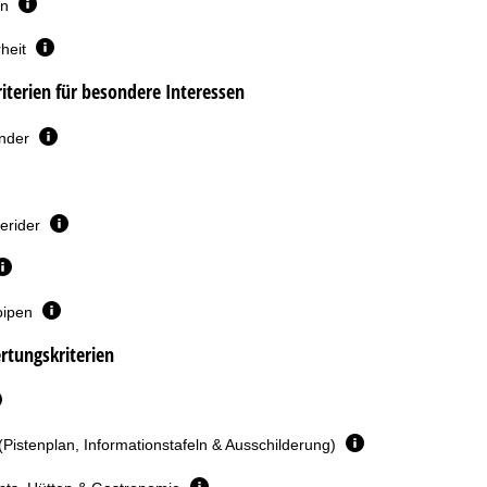
en
heit
terien für besondere Interessen
inder
erider
oipen
rtungskriterien
(Pistenplan, Informationstafeln & Ausschilderung)