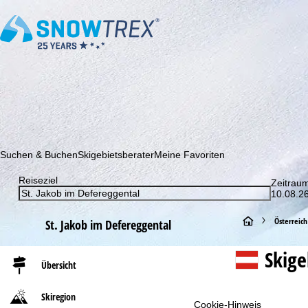
Abonnieren Sie unseren Newsletter und erfahren Sie als Erster 
Suchen & Buchen
Skigebietsberater
Meine Favoriten
Reiseziel
Zeitrau
10.08.26
S
Österreich
St. Jakob im Defereggental
t
Skig
Übersicht
a
Skiregion
r
Cookie-Hinweis