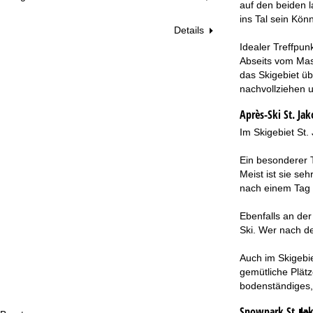
auf den beiden 
ins Tal sein Kön
Details
Idealer Treffpun
Abseits vom Mas
das Skigebiet ü
nachvollziehen 
Après-Ski St. Ja
Im Skigebiet St
Ein besonderer T
Meist ist sie se
nach einem Tag a
Ebenfalls an der
Ski. Wer nach d
Auch im Skigebi
gemütliche Plät
bodenständiges, 
Snowpark St. Ja