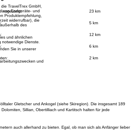
, die TravelTrex GmbH,
and von Endgeräte- und
n insgesamt:
23 km
llen Produktempfehlung,
eit widerrufbar), die
:
5 km
 außerhalb des
:
12 km
ies und ähnlichen
g notwendige Dienste.
:
6 km
inden Sie in unserer
uten:
2 km
erarbeitungszwecken und
ölltaler Gletscher und Ankogel (siehe Skiregion). Die insgesamt 189
olomiten, Sillian, Obertilliach und Kartitsch halten für jede
metern auch allerhand zu bieten. Egal, ob man sich als Anfänger lieber