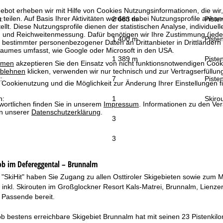
bot erheben wir mit Hilfe von Cookies Nutzungsinformationen, die wir
 teilen. Auf Basis Ihrer Aktivitäten werden dabei Nutzungsprofile anh
:
2 683 m
Piste
llt. Diese Nutzungsprofile dienen der statistischen Analyse, individue
g und Reichweitenmessung. Dafür benötigen wir Ihre Zustimmung (jederz
1 400 m
Pisten
 bestimmter personenbezogener Daten an Drittanbieter in Drittländern
raumes umfasst, wie Google oder Microsoft in den USA.
1 389 m
Pisten
mmen
akzeptieren Sie den Einsatz von nicht funktionsnotwendigen Cook
blehnen
klicken, verwenden wir nur technisch und zur Vertragserfüllun
:
7
Pisten
 Cookienutzung und die Möglichkeit zur Änderung Ihrer Einstellungen f
n:
1
Skiro
wortlichen finden Sie in unserem
Impressum
. Informationen zu den V
in unserer
Datenschutzerklärung
.
3
3
kob im Defereggental – Brunnalm
"SkiHit" haben Sie Zugang zu allen Osttiroler Skigebieten sowie zum M
 inkl. Skirouten im Großglockner Resort Kals-Matrei, Brunnalm, Lienzer D
 Passende bereit.
b bestens erreichbare Skigebiet Brunnalm hat mit seinen 23 Pistenkilo