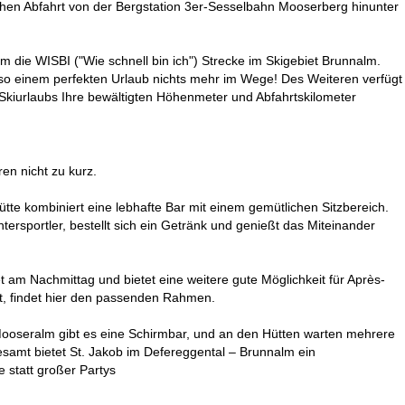
chen Abfahrt von der Bergstation 3er-Sesselbahn Mooserberg hinunter
em die WISBI ("Wie schnell bin ich") Strecke im Skigebiet Brunnalm.
o einem perfekten Urlaub nichts mehr im Wege! Des Weiteren verfügt
kiurlaubs Ihre bewältigten Höhenmeter und Abfahrtskilometer
en nicht zu kurz.
Hütte kombiniert eine lebhafte Bar mit einem gemütlichen Sitzbereich.
ntersportler, bestellt sich ein Getränk und genießt das Miteinander
et am Nachmittag und bietet eine weitere gute Möglichkeit für Après-
t, findet hier den passenden Rahmen.
 Mooseralm gibt es eine Schirmbar, und an den Hütten warten mehrere
samt bietet St. Jakob im Defereggental – Brunnalm ein
 statt großer Partys