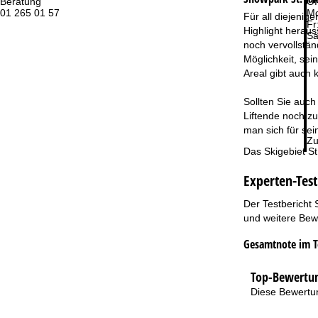
Beratung
Öf
01 265 01 57
Mo
Für all diejenig
Fr
Highlight heraus
Sa
noch vervollstän
Möglichkeit, sei
Areal gibt auch 
Sollten Sie auch
Liftende noch zu
man sich für sei
Zu
Das Skigebiet St
Experten-Test
Der Testbericht 
und weitere Bewe
Gesamtnote im T
Top-Bewertun
Diese Bewertun