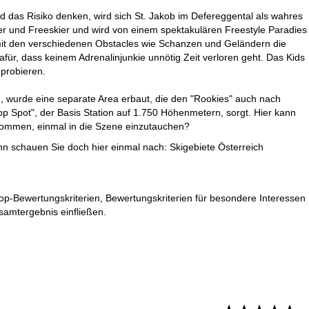
nd das Risiko denken, wird sich St. Jakob im Defereggental als wahres
der und Freeskier und wird von einem spektakulären Freestyle Paradies
t mit den verschiedenen Obstacles wie Schanzen und Geländern die
 dafür, dass keinem Adrenalinjunkie unnötig Zeit verloren geht. Das Kids
uprobieren.
, wurde eine separate Area erbaut, die den "Rookies" auch nach
op Spot", der Basis Station auf 1.750 Höhenmetern, sorgt. Hier kann
bekommen, einmal in die Szene einzutauchen?
ann schauen Sie doch hier einmal nach:
Skigebiete Österreich
Top-Bewertungskriterien, Bewertungskriterien für besondere Interessen
samtergebnis einfließen.