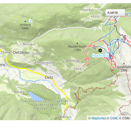
KARTE
©
Maptoolkit
©
OSM
, © OSM