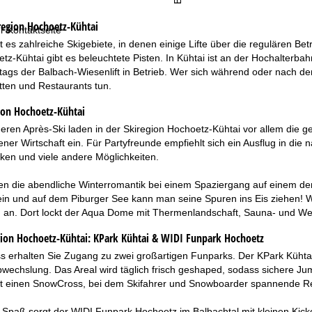
region Hochoetz-Kühtai
r Kontaktseite
t es zahlreiche Skigebiete, in denen einige Lifte über die regulären Bet
tz-Kühtai gibt es beleuchtete Pisten. In Kühtai ist an der Hochalterbahn
tags der Balbach-Wiesenlift in Betrieb. Wer sich während oder nach d
ten und Restaurants tun.
ion Hochoetz-Kühtai
eren Après-Ski laden in der Skiregion Hochoetz-Kühtai vor allem die 
ner Wirtschaft ein. Für Partyfreunde empfiehlt sich ein Ausflug in die
ken und viele andere Möglichkeiten.
en die abendliche Winterromantik bei einem Spaziergang auf einem de
in und auf dem Piburger See kann man seine Spuren ins Eis ziehen! We
 an. Dort lockt der Aqua Dome mit Thermenlandschaft, Sauna- und We
ion Hochoetz-Kühtai:
KPark Kühtai & WIDI Funpark Hochoetz
s erhalten Sie Zugang zu zwei großartigen Funparks. Der KPark Kühtai
bwechslung. Das Areal wird täglich frisch geshaped, sodass sichere J
ft einen SnowCross, bei dem Skifahrer und Snowboarder spannende 
 Spaß sorgt der WIDI Funpark Hochoetz im Balbachtal mit kleinen Kick