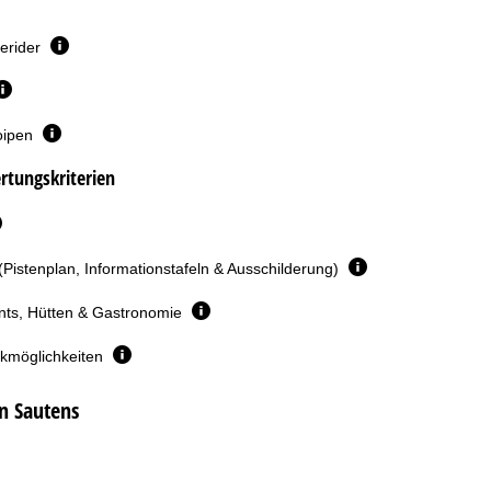
erider
oipen
rtungskriterien
(Pistenplan, Informationstafeln & Ausschilderung)
nts, Hütten & Gastronomie
rkmöglichkeiten
n Sautens