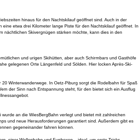
riebszeiten hinaus für den Nachtskilauf geöffnet sind. Auch in der
 eine etwa drei Kilometer lange Piste für den Nachtskilauf geöffnet. In
em nächtlichen Skivergnügen stärken möchte, kann dies in den
gemütlichen und urigen Skihütten, aber auch Schirmbars und Gasthöfe
 nahe gelegenen Orte Längenfeld und Sölden. Hier locken Après-Ski-
r 20 Winterwanderwege. In Oetz-Piburg sorgt die Rodelbahn für Spaß
m der Sinn nach Entspannung steht, für den bietet sich ein Ausflug
llnessangebot.
 wurde an die WiesBergBahn verlegt und bietet mit zahlreichen
umps und neue Herausforderungen garantiert sind. Außerdem gibt es
Rennen gegeneinander fahren können.
ern, einer Wellenbahn und Funboxen – ideal, um erste Tricks