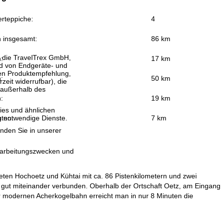
rteppiche:
4
n insgesamt:
86 km
, die TravelTrex GmbH,
:
17 km
and von Endgeräte- und
llen Produktempfehlung,
:
50 km
eit widerrufbar), die
 außerhalb des
:
19 km
ies und ähnlichen
uten:
7 km
g notwendige Dienste.
inden Sie in unserer
erarbeitungszwecken und
ten Hochoetz und Kühtai mit ca. 86 Pistenkilometern und zwei
us gut miteinander verbunden. Oberhalb der Ortschaft Oetz, am Eingang
er modernen Acherkogelbahn erreicht man in nur 8 Minuten die