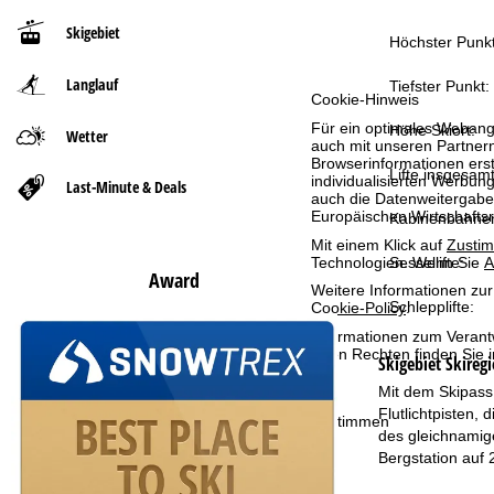
Skigebiet
t
Höchster Punkt
Langlauf
s
Tiefster Punkt:
Cookie-Hinweis
Für ein optimales Webange
e
Höhe Skiort:
Wetter
auch mit unseren Partnern
Browserinformationen erste
Lifte insgesamt
i
individualisierten Werbun
Last-Minute & Deals
auch die Datenweitergabe
Europäischen Wirtschafts
Kabinenbahne
t
Mit einem Klick auf
Zusti
Sessellifte:
Technologien. Wenn Sie
A
e
Award
Weitere Informationen zur
Schlepplifte:
Cookie-Policy
.
Informationen zum Verant
Ihren Rechten finden Sie 
Skigebiet
Skireg
Mit dem Skipass
Flutlichtpisten,
Zustimmen
des gleichnamige
Bergstation auf