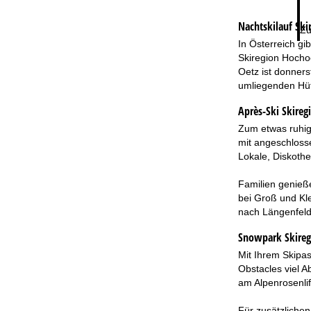
Nachtskilauf
Ski
Zu
In Österreich gib
Skiregion Hochoe
Oetz ist donners
umliegenden Hüt
Après-Ski Skireg
Zum etwas ruhig
mit angeschlosse
Lokale, Diskothe
Familien genieß
bei Groß und Kle
nach Längenfeld
Snowpark Skireg
Mit Ihrem Skipas
Obstacles viel A
am Alpenrosenli
Für zusätzlichen