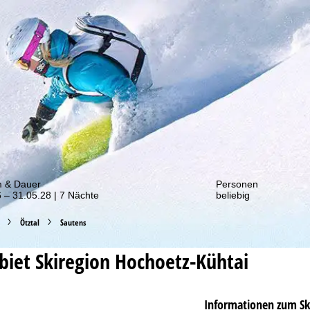
von unseren Rabatt-Aktionen!
m & Dauer
Personen
 – 31.05.28 | 7 Nächte
beliebig
Ötztal
Sautens
ebiet
Skiregion Hochoetz-Kühtai
Informationen zum Sk