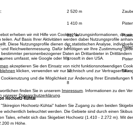
:
2 520 m
Zaube
1 410 m
Piste
bot erheben wir mit Hilfe von Cookies Nutzungsinformationen, die wir
812 m
Pisten
 teilen. Auf Basis Ihrer Aktivitäten werden dabei Nutzungsprofile anh
llt. Diese Nutzungsprofile dienen der statistischen Analyse, individue
:
27
Pisten
g und Reichweitenmessung. Dafür benötigen wir Ihre Zustimmung (jederz
 bestimmter personenbezogener Daten an Drittanbieter in Drittländern
raumes umfasst, wie Google oder Microsoft in den USA.
n:
3
Pisten
mmen
akzeptieren Sie den Einsatz von nicht funktionsnotwendigen Cook
12
Skiro
blehnen
klicken, verwenden wir nur technisch und zur Vertragserfüllun
 Cookienutzung und die Möglichkeit zur Änderung Ihrer Einstellungen f
8
wortlichen finden Sie in unserem
Impressum
. Informationen zu den V
in unserer
Datenschutzerklärung
.
ion Hochoetz-Kühtai
 "Skiregion Hochoetz-Kühtai" haben Sie Zugang zu den beiden Skigebie
 die wöchentlich beleuchtet werden. Die Gebiete sind durch einen Skib
n Tales, erhebt sich das Skigebiet Hochoetz (1.410 - 2.272 m). Mit d
 2.200 m Höhe.