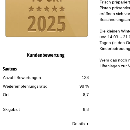
Frisch präparier
Pisten präsentie
eröffnen sich v
Beschneiungsanl
Die kleinen Win
und 14.03. - 21.
Tagen (in den O
Kinderbetreuung 
Kundenbewertung
Wem das noch ni
Liftanlagen zur 
Sautens
Anzahl Bewertungen:
123
Weiterempfehlungsrate:
98 %
Ort
8,7
Skigebiet
8,8
Details