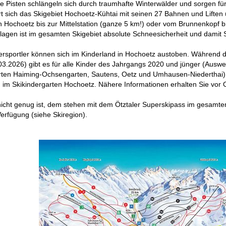
te Pisten schlängeln sich durch traumhafte Winterwälder und sorgen f
rt sich das Skigebiet Hochoetz-Kühtai mit seinen 27 Bahnen und Liften ü
on Hochoetz bis zur Mittelstation (ganze 5 km!) oder vom Brunnenkopf
agen ist im gesamten Skigebiet absolute Schneesicherheit und damit S
tersportler können sich im Kinderland in Hochoetz austoben. Während 
03.2026) gibt es für alle Kinder des Jahrgangs 2020 und jünger (Auswei
rten Haiming-Ochsengarten, Sautens, Oetz und Umhausen-Niederthai) 
im Skikindergarten Hochoetz. Nähere Informationen erhalten Sie vor O
cht genug ist, dem stehen mit dem Ötztaler Superskipass im gesamten
Verfügung (siehe Skiregion).