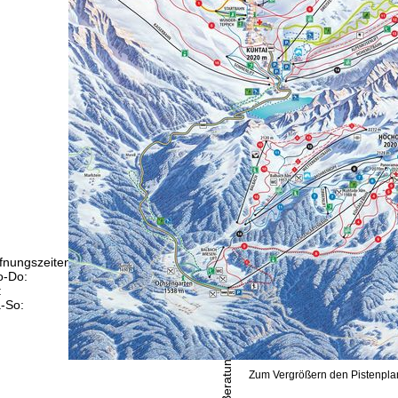
fnungszeiten
-Do:
09:00-17:00 Uhr
:
09:00-15:00 Uhr
-So:
geschlossen
Beratung
Zum Vergrößern den Pistenplan