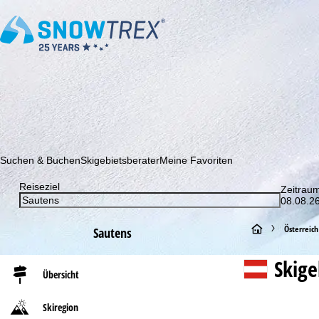
Abonnieren Sie unseren Newsletter und erfahren Sie als Erster 
Suchen & Buchen
Skigebietsberater
Meine Favoriten
Reiseziel
Zeitrau
08.08.26
S
Österreich
Sautens
t
Skig
Übersicht
a
Skiregion
r