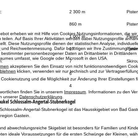
:
2 300 m
Piste
860 m
Pisten
bot erheben wir mit Hilfe von Cookies Nutzungsinformationen, die wir
1 002 m
Pisten
 teilen. Auf Basis Ihrer Aktivitäten werden dabei Nutzungsprofile anh
llt. Diese Nutzungsprofile dienen der statistischen Analyse, individue
g und Reichweitenmessung. Dafür benötigen wir Ihre Zustimmung (jederz
:
17
Pisten
 bestimmter personenbezogener Daten an Drittanbieter in Drittländern
raumes umfasst, wie Google oder Microsoft in den USA.
n:
7
Skiro
mmen
akzeptieren Sie den Einsatz von nicht funktionsnotwendigen Cook
blehnen
klicken, verwenden wir nur technisch und zur Vertragserfüllun
6
 Cookienutzung und die Möglichkeit zur Änderung Ihrer Einstellungen f
4
wortlichen finden Sie in unserem
Impressum
. Informationen zu den V
in unserer
Datenschutzerklärung
.
aukel Schlossalm-Angertal-Stubnerkogel
 Schlossalm-Angertal-Stubnerkogel ist das Hausskigebiet von Bad Gast
iregion Gastein.
und abwechslungsreiche Skigebiet ist besonders für Familien und Kinde
ten ideale Voraussetzungen für die ersten Schwünge der Kleinen, währ