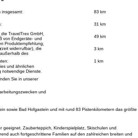
n insgesamt:
83 km
:
31 km
, die TravelTrex GmbH,
:
49 km
and von Endgeräte- und
llen Produktempfehlung,
eit widerrufbar), die
:
3 km
 außerhalb des
uten:
1 km
ies und ähnlichen
g notwendige Dienste.
inden Sie in unserer
erarbeitungszwecken und
ein sowie Bad Hofgastein und mit rund 83 Pistenkilometern das größte
r geeignet. Zauberteppich, Kinderspielplatz, Skischulen und
end auch fortgeschrittene Familien auf den zahlreichen breiten und