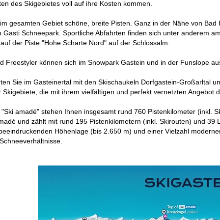
ten des Skigebietes voll auf ihre Kosten kommen.
 im gesamten Gebiet schöne, breite Pisten. Ganz in der Nähe von Bad
m Gasti Schneepark. Sportliche Abfahrten finden sich unter anderem 
auf der Piste "Hohe Scharte Nord" auf der Schlossalm.
 Freestyler können sich im Snowpark Gastein und in der Funslope aus
ten Sie im Gasteinertal mit den Skischaukeln Dorfgastein-Großarltal 
r Skigebiete, die mit ihrem vielfältigen und perfekt vernetzten Angebot 
"Ski amadé" stehen Ihnen insgesamt rund 760 Pistenkilometer (inkl. Sk
 amadé und zählt mit rund 195 Pistenkilometern (inkl. Skirouten) und 3
beeindruckenden Höhenlage (bis 2.650 m) und einer Vielzahl moderner
Schneeverhältnisse.