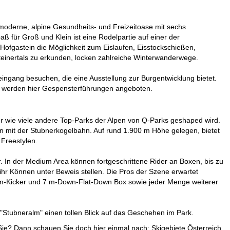
moderne, alpine Gesundheits- und Freizeitoase mit sechs
 für Groß und Klein ist eine Rodelpartie auf einer der
ofgastein die Möglichkeit zum Eislaufen, Eisstockschießen,
steinertals zu erkunden, locken zahlreiche Winterwanderwege.
ingang besuchen, die eine Ausstellung zur Burgentwicklung bietet.
ns werden hier Gespensterführungen angeboten.
er wie viele andere Top-Parks der Alpen von Q-Parks geshaped wird.
in mit der Stubnerkogelbahn. Auf rund 1.900 m Höhe gelegen, bietet
Freestylen.
 In der Medium Area können fortgeschrittene Rider an Boxen, bis zu
ihr Können unter Beweis stellen. Die Pros der Szene erwartet
12 m-Kicker und 7 m-Down-Flat-Down Box sowie jeder Menge weiterer
"Stubneralm" einen tollen Blick auf das Geschehen im Park.
r Sie? Dann schauen Sie doch hier einmal nach:
Skigebiete Österreich