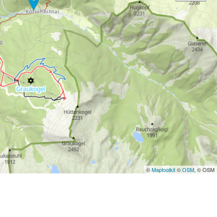
©
Maptoolkit
©
OSM
, © OSM