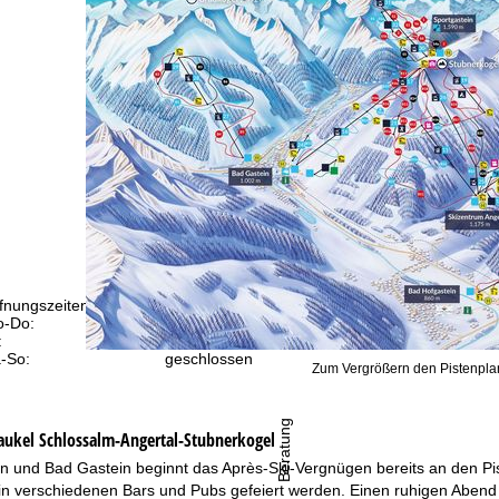
fnungszeiten
-Do:
09:00-17:00 Uhr
:
09:00-15:00 Uhr
-So:
geschlossen
Zum Vergrößern den Pistenplan
Beratung
aukel Schlossalm-Angertal-Stubnerkogel
n und Bad Gastein beginnt das Après-Ski-Vergnügen bereits an den Pis
in verschiedenen Bars und Pubs gefeiert werden. Einen ruhigen Abend