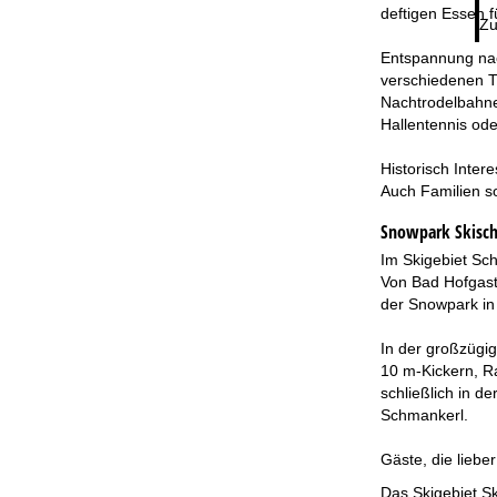
deftigen Essen f
Zu
Entspannung nac
verschiedenen T
Nachtrodelbahne
Hallentennis ode
Historisch Inte
Auch Familien s
Snowpark Skisch
Im Skigebiet Sc
Von Bad Hofgaste
der Snowpark in
In der großzügi
10 m-Kickern, Ra
schließlich in 
Schmankerl.
Gäste, die lieb
Das Skigebiet Sk