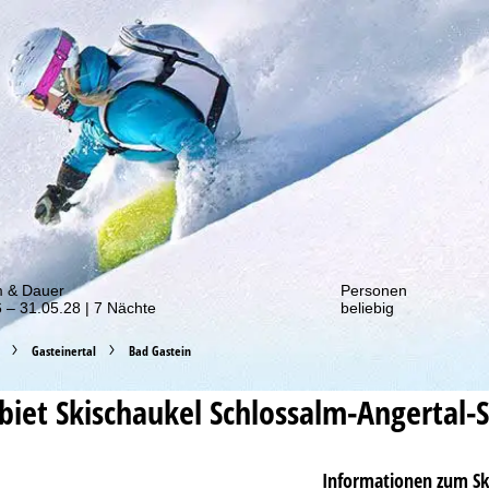
von unseren Rabatt-Aktionen!
m & Dauer
Personen
 – 31.05.28 | 7 Nächte
beliebig
Gasteinertal
Bad Gastein
ebiet
Skischaukel Schlossalm-Angertal-
Informationen zum Sk