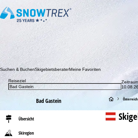
Abonnieren Sie unseren Newsletter und erfahren Sie als Erster 
Suchen & Buchen
Skigebietsberater
Meine Favoriten
Reiseziel
Zeitrau
10.08.26
S
Österreich
Bad Gastein
t
Skig
Übersicht
a
Skiregion
r