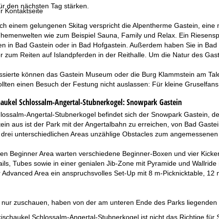
ür den nächsten Tag stärken.
r Kontaktseite
h einem gelungenen Skitag verspricht die Alpentherme Gastein, eine 
hemenwelten wie zum Beispiel Sauna, Family und Relax. Ein Riesenspaß
n in Bad Gastein oder in Bad Hofgastein. Außerdem haben Sie in Bad H
r zum Reiten auf Islandpferden in der Reithalle. Um die Natur des Ga
ressierte können das Gastein Museum oder die Burg Klammstein am Tale
ollten einen Besuch der Festung nicht auslassen: Für kleine Gruselfa
aukel Schlossalm-Angertal-Stubnerkogel:
Snowpark Gastein
hlossalm-Angertal-Stubnerkogel befindet sich der Snowpark Gastein, d
in aus ist der Park mit der Angertalbahn zu erreichen, von Bad Gaste
 drei unterschiedlichen Areas unzählige Obstacles zum angemessenen 
gen Beginner Area warten verschiedene Beginner-Boxen und vier Kicker.
ils, Tubes sowie in einer genialen Jib-Zone mit Pyramide und Wallride 
der Advanced Area ein anspruchsvolles Set-Up mit 8 m-Picknicktable, 
er nur zuschauen, haben von der am unteren Ende des Parks liegenden 
ischaukel Schlossalm-Angertal-Stubnerkogel ist nicht das Richtige fü