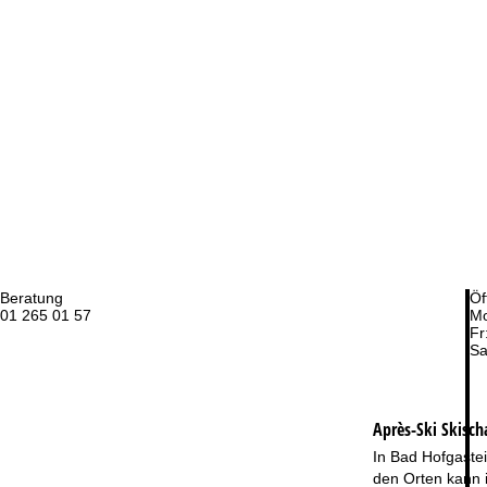
Beratung
Öf
01 265 01 57
Mo
Fr
Sa
Après-Ski Skisch
In Bad Hofgastei
den Orten kann 