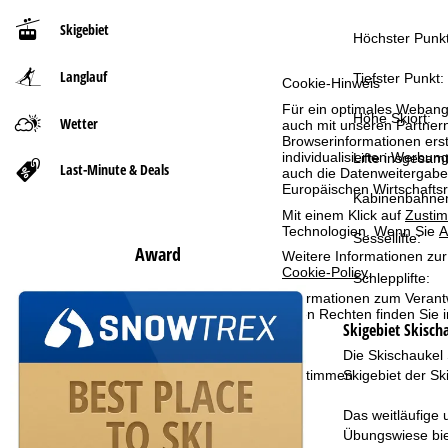
Skigebiet
t
Höchster Punkt
Langlauf
s
Tiefster Punkt:
Cookie-Hinweis
Für ein optimales Webange
e
Höhe Skiort:
Wetter
auch mit unseren Partnern
Browserinformationen erste
individualisierten Werbun
Lifte insgesamt
i
Last-Minute & Deals
auch die Datenweitergabe
Europäischen Wirtschafts
Kabinenbahne
t
Mit einem Klick auf
Zusti
Technologien. Wenn Sie
A
Sessellifte:
e
Award
Weitere Informationen zur
Cookie-Policy
.
Schlepplifte:
Informationen zum Verant
Ihren Rechten finden Sie 
Skigebiet
Skisch
Die Skischaukel
Skigebiet der Sk
Zustimmen
Das weitläufige 
Übungswiese bie