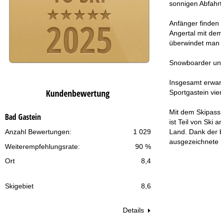
sonnigen Abfahr
Anfänger finden
Angertal mit de
überwindet man 
Snowboarder und
Insgesamt erwar
Kundenbewertung
Sportgastein vie
Mit dem Skipass 
Bad Gastein
ist Teil von Ski
Land. Dank der 
Anzahl Bewertungen:
1 029
ausgezeichnete 
Weiterempfehlungsrate:
90 %
Ort
8,4
Skigebiet
8,6
Details