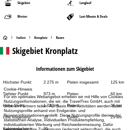
Skigebiet
Langlauf
Wetter
Last-Minute & Deals
S
Italien
Kronplatz
Rasen
Skigebiet
Kronplatz
t
a
Informationen zum Skigebiet
r
Höchster Punkt:
2 275 m
Pisten insgesamt:
125 km
t
Cookie-Hinweis
Tiefster Punkt:
973 m
Pisten:
60 km
Für ein optimales Webangebot erheben wir mit Hilfe von Cookies
s
Nutzungsinformationen, die wir, die TravelTrex GmbH, auch mit
Höhe Skiort:
1 030 m
Pisten:
36 km
unseren Partnern teilen. Auf Basis Ihrer Aktivitäten werden dabei
e
Nutzungsprofile anhand von Endgeräte- und
Browserinformationen erstellt. Diese Nutzungsprofile dienen der
Lifte insgesamt:
32
Pisten:
29 km
statistischen Analyse, individuellen Produktempfehlung,
i
individualisierten Werbung und Reichweitenmessung. Dafür
Kabinenbahnen:
21
benötigen wir Ihre Zustimmung (jederzeit widerrufbar), die auch