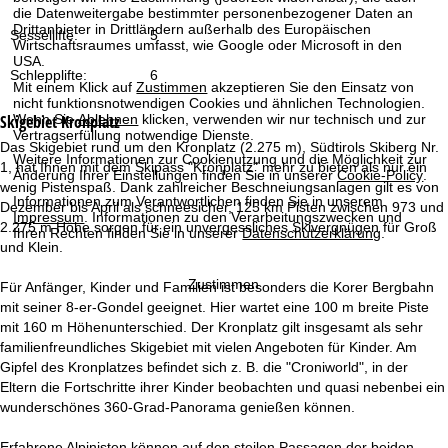
t
die Datenweitergabe bestimmter personenbezogener Daten an
Drittanbieter in Drittländern außerhalb des Europäischen
Sessellifte:
5
Wirtschaftsraumes umfasst, wie Google oder Microsoft in den
e
USA.
Schlepplifte:
6
Mit einem Klick auf
Zustimmen
akzeptieren Sie den Einsatz von
nicht funktionsnotwendigen Cookies und ähnlichen Technologien.
Wenn Sie
Ablehnen
klicken, verwenden wir nur technisch und zur
Skigebiet
Kronplatz
Vertragserfüllung notwendige Dienste.
Das Skigebiet rund um den Kronplatz (2.275 m), Südtirols Skiberg Nr.
Weitere Informationen zur Cookienutzung und die Möglichkeit zur
1, hat Ihnen mit dem Skipass "Kronplatz" mehr zu bieten als nur ein
Änderung Ihrer Einstellungen finden Sie in unserer
Cookie-Policy
.
wenig Pistenspaß. Dank zahlreicher Beschneiungsanlagen gilt es von
Informationen zum Verantwortlichen finden Sie in unserem
Dezember bis April als schneesicher, 125 km Pisten zwischen 973 und
Impressum
. Informationen zu den Verarbeitungszwecken und
2.275 m Höhe sorgen für ein unvergessliches Skivergnügen für Groß
Ihren Rechten finden Sie in unserer
Datenschutzerklärung
.
und Klein.
Zustimmen
Für Anfänger, Kinder und Familien ist besonders die Korer Bergbahn
mit seiner 8-er-Gondel geeignet. Hier wartet eine 100 m breite Piste
mit 160 m Höhenunterschied. Der Kronplatz gilt insgesamt als sehr
familienfreundliches Skigebiet mit vielen Angeboten für Kinder. Am
Gipfel des Kronplatzes befindet sich z. B. die "Croniworld", in der
Eltern die Fortschritte ihrer Kinder beobachten und quasi nebenbei ein
wunderschönes 360-Grad-Panorama genießen können.
Erfahrene Alpinisten können auf den steilen Passagen der beiden