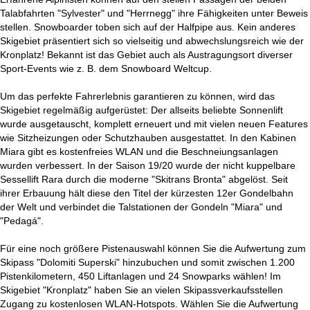
Talabfahrten "Sylvester" und "Herrnegg" ihre Fähigkeiten unter Beweis
stellen. Snowboarder toben sich auf der Halfpipe aus. Kein anderes
Skigebiet präsentiert sich so vielseitig und abwechslungsreich wie der
Kronplatz! Bekannt ist das Gebiet auch als Austragungsort diverser
Sport-Events wie z. B. dem Snowboard Weltcup.
Um das perfekte Fahrerlebnis garantieren zu können, wird das
Skigebiet regelmäßig aufgerüstet: Der allseits beliebte Sonnenlift
wurde ausgetauscht, komplett erneuert und mit vielen neuen Features
wie Sitzheizungen oder Schutzhauben ausgestattet. In den Kabinen
Miara gibt es kostenfreies WLAN und die Beschneiungsanlagen
wurden verbessert. In der Saison 19/20 wurde der nicht kuppelbare
Sessellift Rara durch die moderne "Skitrans Bronta" abgelöst. Seit
ihrer Erbauung hält diese den Titel der kürzesten 12er Gondelbahn
der Welt und verbindet die Talstationen der Gondeln "Miara" und
"Pedagá".
Für eine noch größere Pistenauswahl können Sie die Aufwertung zum
Skipass "Dolomiti Superski" hinzubuchen und somit zwischen 1.200
Pistenkilometern, 450 Liftanlagen und 24 Snowparks wählen! Im
Skigebiet "Kronplatz" haben Sie an vielen Skipassverkaufsstellen
Zugang zu kostenlosen WLAN-Hotspots. Wählen Sie die Aufwertung