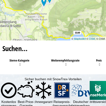
©
Maptoolkit
©
OSM
, © OSM
Suchen…
Sterne-Kategorie
Weiterempfehlungsrate
Preis
Sicher buchen mit SnowTrex-Vorteilen
Kostenlos
Best-Price-
Schneegarantie
Reisepreis-
Deutscher
Reiserücktrittsvers
stornieren
Garantie
Sicherungsschein
Reiseverband