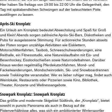
Hier haben Sie freitags von 19:00 bis 22:00 Uhr die Gelegenheit, den
Tag mit spätabendlichen Schwüngen auf der beleuchteten Piste
ausklingen zu lassen.
Après-Ski Kronplatz
Ein Urlaub am Kronplatz bedeutet Abwechslung und Spaß für Groß
und Klein! Abends sorgen zahlreiche Après-Ski-Bars, Diskotheken und
Pubs für ausgelassene Stimmung. Für actionreiche Stunden abseits
der Pisten sorgen unzählige Aktivitäten wie Eisklettern,
Motorschlittenfahrten, Taxibob, Schneeschuhwanderungen, eine
Reithalle, ein Fitnessstudio, eine Natureislaufbahn mit Eis- und
Besenhockey, Eisstockschießen sowie Naturrodelbahnen. Darüber
hinaus werden regelmäßig Pferdekutschfahrten, Mond- und
Fackelwanderungen, Mondscheinrodeln, Ski- und Snowboardrennen
sowie Trekkingritte veranstaltet. Wer es lieber ruhiger mag, findet auch
Weinlokale, Restaurants oder Pizzerien sowie Kino, Bibliothek,
Theater, Konzerte und Wellnessangebote.
Snowpark Kronplatz:
Snowpark Kronplatz
Das größte und modernste Skigebiet Südtirols, der „Kronplatz“, bietet
sowohl in puncto Panorama als auch in Bezug auf die
Pistenverhältnisse alles, was sich ein ambitionierter Wintersportler