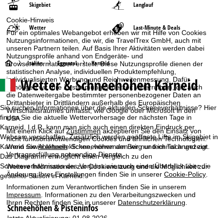
Skigebiet
Langlauf
Cookie-Hinweis
Wetter
Last-Minute & Deals
Für ein optimales Webangebot erheben wir mit Hilfe von Cookies
Nutzungsinformationen, die wir, die TravelTrex GmbH, auch mit
unseren Partnern teilen. Auf Basis Ihrer Aktivitäten werden dabei
Nutzungsprofile anhand von Endgeräte- und
S
Italien
Eggental
Karneid
Browserinformationen erstellt. Diese Nutzungsprofile dienen der
statistischen Analyse, individuellen Produktempfehlung,
Wetter & Schneehöhen Karneid
individualisierten Werbung und Reichweitenmessung. Dafür
t
benötigen wir Ihre Zustimmung (jederzeit widerrufbar), die auch
die Datenweitergabe bestimmter personenbezogener Daten an
a
Drittanbieter in Drittländern außerhalb des Europäischen
Sie suchen Informationen über die aktuellen Schneeverhältnisse? Hier
Wirtschaftsraumes umfasst, wie Google oder Microsoft in den
finden Sie die aktuelle Wettervorhersage der nächsten Tage in
USA.
r
Karneid. I.d.R. kann man sich auch einen direkten Eindruck per
Mit einem Klick auf
Zustimmen
akzeptieren Sie den Einsatz von
Webcam verschaffen. Zusätzlich werden geöffnete Lifte im Skigebiet in
nicht funktionsnotwendigen Cookies und ähnlichen Technologien.
t
Karneid sowie aktuelle Schneehöhen am Berg und im Tal angezeigt.
Wenn Sie
Ablehnen
klicken, verwenden wir nur technisch und zur
Vertragserfüllung notwendige Dienste.
Das Diagramm ermöglicht einen Vergleich zu den
s
Schneeverhältnissen des Vorjahrs wie auch einen Überblick über die
Weitere Informationen zur Cookienutzung und die Möglichkeit zur
Änderung Ihrer Einstellungen finden Sie in unserer
Cookie-Policy
.
gesamte Saison in Karneid.
e
Informationen zum Verantwortlichen finden Sie in unserem
Impressum
. Informationen zu den Verarbeitungszwecken und
i
Ihren Rechten finden Sie in unserer
Datenschutzerklärung
.
Schneehöhen & Pisteninfos
letzte Aktualisierung: 01.08.2026