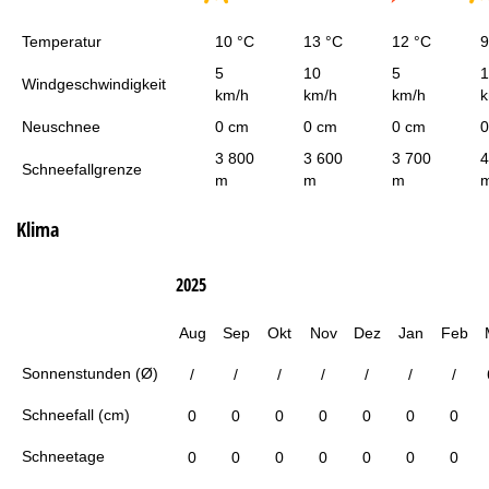
Temperatur
10 °C
13 °C
12 °C
9
5
10
5
1
Windgeschwindigkeit
km/h
km/h
km/h
k
Neuschnee
0 cm
0 cm
0 cm
0
3 800
3 600
3 700
4
Schneefallgrenze
m
m
m
Klima
2025
Aug
Sep
Okt
Nov
Dez
Jan
Feb
Sonnenstunden (Ø)
/
/
/
/
/
/
/
Schneefall (cm)
0
0
0
0
0
0
0
Schneetage
0
0
0
0
0
0
0