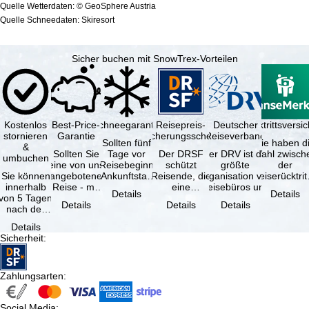
Quelle Wetterdaten: © GeoSphere Austria
Quelle Schneedaten: Skiresort
Sicher buchen mit SnowTrex-Vorteilen
Kostenlos
Best-Price-
Schneegarantie
Reisepreis-
Deutscher
Reiserücktrittsvers
stornieren
Garantie
Sicherungsschein
Reiseverband
Sollten fünf
Sie haben d
&
Sollten Sie
Tage vor
Der DRSF
Der DRV ist die
Wahl zwisch
umbuchen
eine von uns
Reisebeginn
schützt
größte
der
Sie können
angebotene
(Ankunftstag)
Reisende, die
Organisation von
Reiserücktrit
innerhalb
Reise - mit
aufgrund von
eine
Reisebüros und
Versicheru
Details
Details
von 5 Tagen
gleicher
Schneemangel
Pauschalreise
Reiseveranstaltern
(inklusive 
Details
Details
Details
nach der
Verfügbarkeit
…
oder
in …
Buchung
und …
verbundene
Details
kostenfrei
Reiseleistungen
Sicherheit
:
zurücktreten,
…
…
Zahlungsarten
:
Social Media
: