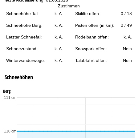
t
Zustimmen
Schneehöhe Tal:
k. A.
Skilifte offen:
0 / 18
e
Schneehöhe Berg:
k. A.
Pisten offen (in km):
0 / 49
Letzter Schneefall:
k. A.
Rodelbahn offen:
k. A.
Schneezustand:
k. A.
Snowpark offen:
Nein
Winterwanderwege:
k. A.
Talabfahrt offen:
Nein
Schneehöhen
Berg
111 cm
110 cm