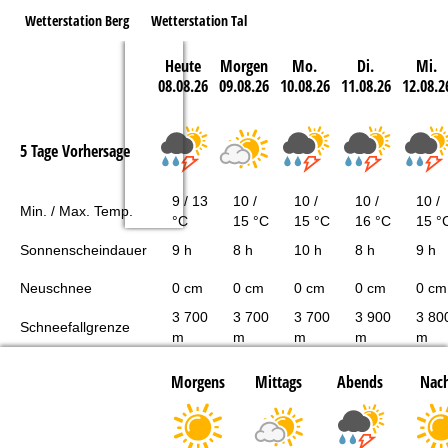
Wetterstation Berg
Wetterstation Tal
Heute
Morgen
Mo.
Di.
Mi.
08.08.26
09.08.26
10.08.26
11.08.26
12.08.2
5 Tage Vorhersage
9 / 13
10 /
10 /
10 /
10 /
Min. / Max. Temp.
°C
15 °C
15 °C
16 °C
15 °
Sonnenscheindauer
9 h
8 h
10 h
8 h
9 h
Neuschnee
0 cm
0 cm
0 cm
0 cm
0 cm
3 700
3 700
3 700
3 900
3 80
Schneefallgrenze
m
m
m
m
m
Morgens
Mittags
Abends
Nach