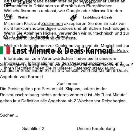
die Datenweitergabe bestimmter personenbezogener Daten an
Skigebiet
Langlauf
Drittanbieter in Drittländern außerhalb des Europäischen
Wirtschaftsraumes umfasst, wie Google oder Microsoft in den
USA.
Wetter
Last-Minute & Deals
Mit einem Klick auf
Zustimmen
akzeptieren Sie den Einsatz von
nicht funktionsnotwendigen Cookies und ähnlichen Technologien.
Wenn Sie
Ablehnen
klicken, verwenden wir nur technisch und zur
S
Italien
Eggental
Karneid
Vertragserfüllung notwendige Dienste.
Weitere Informationen zur Cookienutzung und die Möglichkeit zur
Last Minute & Deals Karneid
t
Änderung Ihrer Einstellungen finden Sie in unserer
Cookie-Policy
.
Informationen zum Verantwortlichen finden Sie in unserem
a
Impressum
. Informationen zu den Verarbeitungszwecken und
Sie möchten günstig eine unvergessliche Zeit im Schnee verbringen?
Ihren Rechten finden Sie in unserer
Datenschutzerklärung
.
Auf dieser Seite finden Sie eine Übersicht von Last-Minute & Deals
r
Angebote von Karneid.
Zustimmen
t
Die Preise gelten pro Person inkl. Skipass, sofern in der
Reiseausschreibung nichts anderes vermerkt ist. Als "Last-Minute"
s
gelten laut Definition alle Angebote ab 2 Wochen vor Reisebeginn.
e
Suchen...
i
Suchfilter
2
t