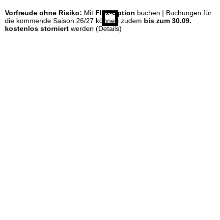
Vorfreude ohne Risiko:
Mit
Flex-Option
buchen | Buchungen für
e
die kommende Saison 26/27 können zudem
bis zum 30.09.
kostenlos storniert
werden
(Details)