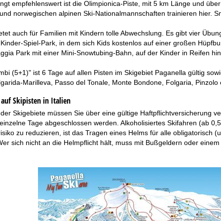
ngt empfehlenswert ist die Olimpionica-Piste, mit 5 km Länge und über
und norwegischen alpinen Ski-Nationalmannschaften trainieren hier. 
etet auch für Familien mit Kindern tolle Abwechslung. Es gibt vier Ü
 Kinder-Spiel-Park, in dem sich Kids kostenlos auf einer großen Hüpf
gia Park mit einer Mini-Snowtubing-Bahn, auf der Kinder in Reifen hi
bi (5+1)" ist 6 Tage auf allen Pisten im Skigebiet Paganella gültig so
lgarida-Marilleva, Passo del Tonale, Monte Bondone, Folgaria, Pinzolo 
auf Skipisten in Italien
der Skigebiete müssen Sie über eine gültige Haftpflichtversicherung v
 einzelne Tage abgeschlossen werden. Alkoholisiertes Skifahren (ab 0,5
isiko zu reduzieren, ist das Tragen eines Helms für alle obligatorisch 
r sich nicht an die Helmpflicht hält, muss mit Bußgeldern oder einem