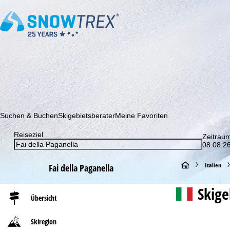
Abonnieren Sie unseren Newsletter und erfahren Sie als Erster 
Suchen & Buchen
Skigebietsberater
Meine Favoriten
Reiseziel
Zeitrau
08.08.26
S
Italien
Fai della Paganella
t
Skig
Übersicht
a
Skiregion
r