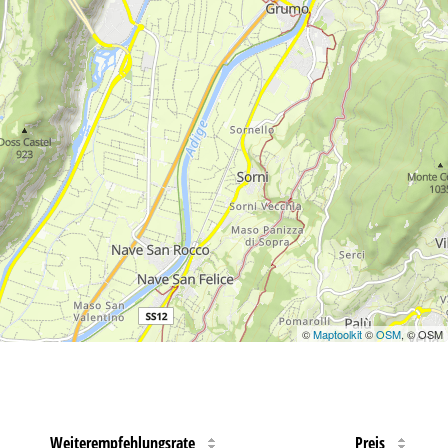
©
Maptoolkit
©
OSM
, © OSM
Weiterempfehlungsrate
Preis