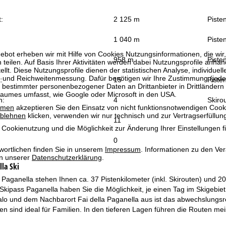
:
2 125 m
Piste
1 040 m
Pisten
bot erheben wir mit Hilfe von Cookies Nutzungsinformationen, die wir
958 m
Pisten
 teilen. Auf Basis Ihrer Aktivitäten werden dabei Nutzungsprofile anh
llt. Diese Nutzungsprofile dienen der statistischen Analyse, individue
g und Reichweitenmessung. Dafür benötigen wir Ihre Zustimmung (jederz
:
15
Pisten
 bestimmter personenbezogener Daten an Drittanbieter in Drittländern
raumes umfasst, wie Google oder Microsoft in den USA.
n:
4
Skiro
mmen
akzeptieren Sie den Einsatz von nicht funktionsnotwendigen Cook
blehnen
klicken, verwenden wir nur technisch und zur Vertragserfüllun
11
 Cookienutzung und die Möglichkeit zur Änderung Ihrer Einstellungen f
0
wortlichen finden Sie in unserem
Impressum
. Informationen zu den V
in unserer
Datenschutzerklärung
.
la Ski
Paganella stehen Ihnen ca. 37 Pistenkilometer (inkl. Skirouten) und 
Skipass Paganella haben Sie die Möglichkeit, je einen Tag im Skigebi
lo und dem Nachbarort Fai della Paganella aus ist das abwechslungsre
ten sind ideal für Familien. In den tieferen Lagen führen die Routen me