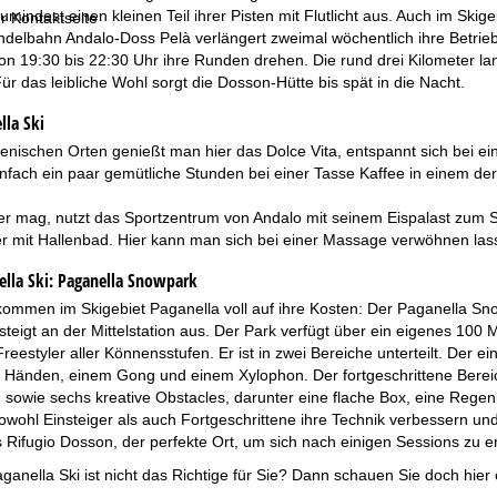
mindest einen kleinen Teil ihrer Pisten mit Flutlicht aus. Auch im Ski
r Kontaktseite
ndelbahn Andalo-Doss Pelà verlängert zweimal wöchentlich ihre Betrie
on 19:30 bis 22:30 Uhr ihre Runden drehen. Die rund drei Kilometer lang
Für das leibliche Wohl sorgt die Dosson-Hütte bis spät in die Nacht.
lla Ski
alienischen Orten genießt man hier das Dolce Vita, entspannt sich bei
infach ein paar gemütliche Stunden bei einer Tasse Kaffee in einem der
er mag, nutzt das Sportzentrum von Andalo mit seinem Eispalast zum Sc
r mit Hallenbad. Hier kann man sich bei einer Massage verwöhnen la
lla Ski:
Paganella Snowpark
kommen im Skigebiet Paganella voll auf ihre Kosten: Der Paganella S
steigt an der Mittelstation aus. Der Park verfügt über ein eigenes 10
Freestyler aller Könnensstufen. Er ist in zwei Bereiche unterteilt. Der e
n Händen, einem Gong und einem Xylophon. Der fortgeschrittene Bereich
sowie sechs kreative Obstacles, darunter eine flache Box, eine Regen
sowohl Einsteiger als auch Fortgeschrittene ihre Technik verbessern u
s Rifugio Dosson, der perfekte Ort, um sich nach einigen Sessions zu
ganella Ski ist nicht das Richtige für Sie? Dann schauen Sie doch hier