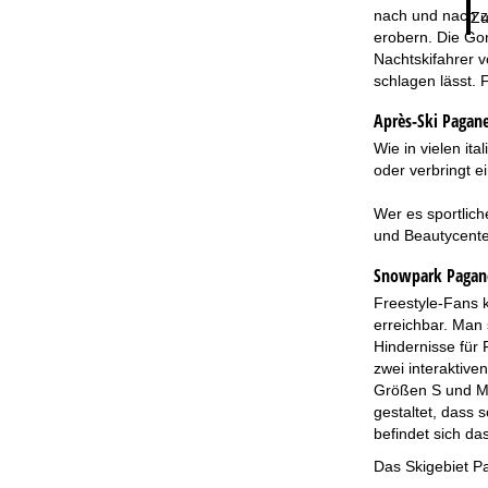
nach und nach zu
Zu
erobern. Die Go
Nachtskifahrer v
schlagen lässt. 
Après-Ski Pagane
Wie in vielen it
oder verbringt e
Wer es sportlich
und Beautycente
Snowpark Pagane
Freestyle-Fans 
erreichbar. Man 
Hindernisse für 
zwei interaktive
Größen S und M 
gestaltet, dass 
befindet sich da
Das Skigebiet Pa