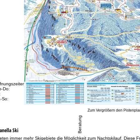
fnungszeiten
-Do:
09:00-17:00 Uhr
:
09:00-15:00 Uhr
-So:
geschlossen
Zum Vergrößern den Pistenplan
Beratung
anella Ski
bieten immer mehr Skigebiete die Möglichkeit zum Nachtskilauf. Diese Fr