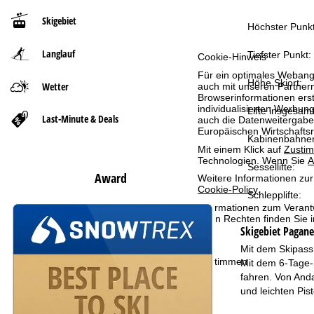
Skigebiet
t
Höchster Punkt
Langlauf
s
Tiefster Punkt:
Cookie-Hinweis
Für ein optimales Webange
e
Höhe Skiort:
Wetter
auch mit unseren Partnern
Browserinformationen erste
individualisierten Werbun
Lifte insgesamt
i
Last-Minute & Deals
auch die Datenweitergabe
Europäischen Wirtschafts
Kabinenbahne
t
Mit einem Klick auf
Zusti
Technologien. Wenn Sie
A
Sessellifte:
e
Award
Weitere Informationen zur
Cookie-Policy
.
Schlepplifte:
Informationen zum Verant
Ihren Rechten finden Sie 
Skigebiet
Paganel
Mit dem Skipass 
Zustimmen
Mit dem 6-Tage-
fahren. Von Anda
und leichten Pis