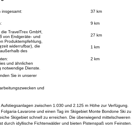
n insgesamt:
37 km
:
9 km
, die TravelTrex GmbH,
:
27 km
and von Endgeräte- und
llen Produktempfehlung,
eit widerrufbar), die
:
1 km
 außerhalb des
uten:
2 km
ies und ähnlichen
g notwendige Dienste.
inden Sie in unserer
erarbeitungszwecken und
20 Aufstiegsanlagen zwischen 1.030 und 2.125 m Höhe zur Verfügung.
et Folgaria-Lavarone und einen Tag im Skigebiet Monte Bondone Ski zu
iche Skigebiet schnell zu erreichen. Die überwiegend mittelschweren
ist durch idyllische Fichtenwälder und bieten Pistenspaß vom Feinsten.