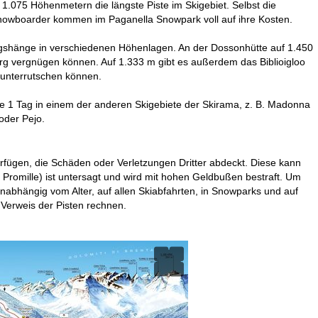
 1.075 Höhenmetern die längste Piste im Skigebiet. Selbst die
Snowboarder kommen im Paganella Snowpark voll auf ihre Kosten.
bungshänge in verschiedenen Höhenlagen. An der Dossonhütte auf 1.450
burg vergnügen können. Auf 1.333 m gibt es außerdem das Biblioigloo
nunterrutschen können.
wie 1 Tag in einem der anderen Skigebiete der Skirama, z. B. Madonna
oder Pejo.
erfügen, die Schäden oder Verletzungen Dritter abdeckt. Diese kann
 Promille) ist untersagt und wird mit hohen Geldbußen bestraft. Um
(unabhängig vom Alter, auf allen Skiabfahrten, in Snowparks und auf
 Verweis der Pisten rechnen.