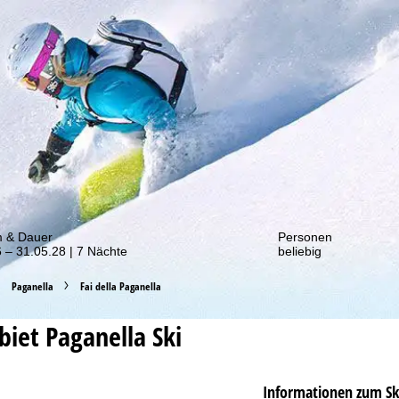
von unseren Rabatt-Aktionen!
m & Dauer
Personen
 – 31.05.28 | 7 Nächte
beliebig
Paganella
Fai della Paganella
ebiet
Paganella Ski
Informationen zum Sk