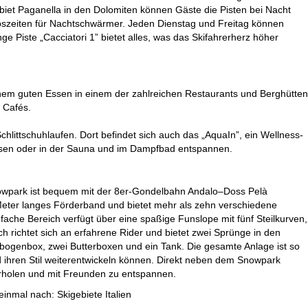
gebiet Paganella in den Dolomiten können Gäste die Pisten bei Nacht
bszeiten für Nachtschwärmer. Jeden Dienstag und Freitag können
e Piste „Cacciatori 1” bietet alles, was das Skifahrerherz höher
 einem guten Essen in einem der zahlreichen Restaurants und Berghütten
 Cafés.
hlittschuhlaufen. Dort befindet sich auch das „AquaIn”, ein Wellness-
ssen oder in der Sauna und im Dampfbad entspannen.
nowpark ist bequem mit der 8er-Gondelbahn Andalo–Doss Pelà
0 Meter langes Förderband und bietet mehr als zehn verschiedene
infache Bereich verfügt über eine spaßige Funslope mit fünf Steilkurven,
 richtet sich an erfahrene Rider und bietet zwei Sprünge in den
bogenbox, zwei Butterboxen und ein Tank. Die gesamte Anlage ist so
nd ihren Stil weiterentwickeln können. Direkt neben dem Snowpark
 erholen und mit Freunden zu entspannen.
 einmal nach:
Skigebiete Italien