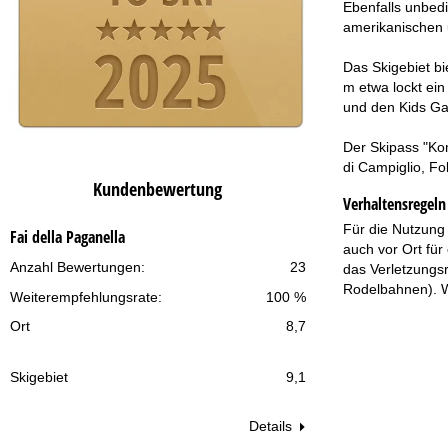
Ebenfalls unbedi
amerikanischen 
Das Skigebiet bi
m etwa lockt ein
und den Kids Gag
Der Skipass "Kom
di Campiglio, Fo
Kundenbewertung
Verhaltensregeln 
Für die Nutzung 
Fai della Paganella
auch vor Ort für
Anzahl Bewertungen:
23
das Verletzungsr
Rodelbahnen). We
Weiterempfehlungsrate:
100 %
Ort
8,7
Skigebiet
9,1
Details