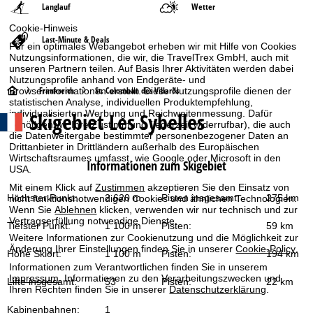
Langlauf
Wetter
Cookie-Hinweis
Last-Minute & Deals
Für ein optimales Webangebot erheben wir mit Hilfe von Cookies
Nutzungsinformationen, die wir, die TravelTrex GmbH, auch mit
unseren Partnern teilen. Auf Basis Ihrer Aktivitäten werden dabei
Nutzungsprofile anhand von Endgeräte- und
S
Frankreich
St. Colomban des Villards
Browserinformationen erstellt. Diese Nutzungsprofile dienen der
statistischen Analyse, individuellen Produktempfehlung,
Skigebiet
Les Sybelles
individualisierten Werbung und Reichweitenmessung. Dafür
t
benötigen wir Ihre Zustimmung (jederzeit widerrufbar), die auch
die Datenweitergabe bestimmter personenbezogener Daten an
a
Drittanbieter in Drittländern außerhalb des Europäischen
Wirtschaftsraumes umfasst, wie Google oder Microsoft in den
Informationen zum Skigebiet
USA.
r
Mit einem Klick auf
Zustimmen
akzeptieren Sie den Einsatz von
Höchster Punkt:
2 620 m
Pisten insgesamt:
275 km
nicht funktionsnotwendigen Cookies und ähnlichen Technologien.
t
Wenn Sie
Ablehnen
klicken, verwenden wir nur technisch und zur
Vertragserfüllung notwendige Dienste.
Tiefster Punkt:
1 100 m
Pisten:
59 km
s
Weitere Informationen zur Cookienutzung und die Möglichkeit zur
Änderung Ihrer Einstellungen finden Sie in unserer
Cookie-Policy
.
Höhe Skiort:
1 100 m
Pisten:
194 km
e
Informationen zum Verantwortlichen finden Sie in unserem
Impressum
. Informationen zu den Verarbeitungszwecken und
Lifte insgesamt:
53
Pisten:
22 km
Ihren Rechten finden Sie in unserer
Datenschutzerklärung
.
i
Kabinenbahnen:
1