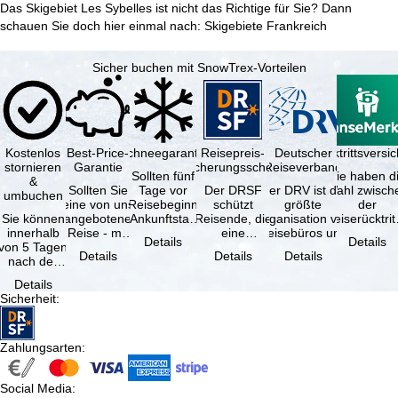
Das Skigebiet Les Sybelles ist nicht das Richtige für Sie? Dann
schauen Sie doch hier einmal nach:
Skigebiete Frankreich
Sicher buchen mit SnowTrex-Vorteilen
Kostenlos
Best-Price-
Schneegarantie
Reisepreis-
Deutscher
Reiserücktrittsvers
stornieren
Garantie
Sicherungsschein
Reiseverband
Sollten fünf
Sie haben d
&
Sollten Sie
Tage vor
Der DRSF
Der DRV ist die
Wahl zwisch
umbuchen
eine von uns
Reisebeginn
schützt
größte
der
Sie können
angebotene
(Ankunftstag)
Reisende, die
Organisation von
Reiserücktrit
innerhalb
Reise - mit
aufgrund von
eine
Reisebüros und
Versicheru
Details
Details
von 5 Tagen
gleicher
Schneemangel
Pauschalreise
Reiseveranstaltern
(inklusive 
Details
Details
Details
nach der
Verfügbarkeit
…
oder
in …
Buchung
und …
verbundene
Details
kostenfrei
Reiseleistungen
Sicherheit
:
zurücktreten,
…
…
Zahlungsarten
:
Social Media
: