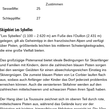
t
Zustimmen
Sessellifte:
25
e
Schlepplifte:
27
Skigebiet
Les Sybelles
"Les Sybelles" (1.100 – 2.620 m) am Fuße des l’Ouillon (2.431 m)
gelegen, gilt als Geheimtipp in den französischen Alpen und verfügt
über Pisten, größtenteils leichten bis mittleren Schwierigkeitsgrades,
die eine große Vielfalt bieten.
Das großzügige Pistenareal bietet ideale Bedingungen für Skianfänger
und Familien mit Kindern, denn die zahlreichen blauen Pisten sorgen
bei den weniger Geübten für einen abwechslungsreichen Einstieg ins
Skivergnügen. Die zumeist blauen Pisten von Le Corbier laufen flach
aus, sodass auch Anfänger oder Kinder das Dorf jederzeit problemlos
erreichen können. Auch die versierteren Skifahrer werden auf den
zahlreichen mittelschweren und schwarzen Pisten ihren Spaß haben.
Der Hang über La Toussuire zeichnet sich im oberen Teil durch rote,
mittelschwere Pisten aus, während das Gelände kurz vor der
Skistation mit leichten, himmelblauen Abfahrten gespickt ist. Die 10er-