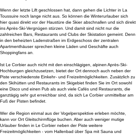
Wenn der letzte Lift geschlossen hat, dann gehen die Lichter in La
Toussuire noch lange nicht aus. So können die Winterurlauber sich
hier quasi direkt vor der Haustüre die Skier abschnallen und sich direkt
ins Après-Ski-Vergnügen stürzen. Und damit sind nicht nur die
zahlreichen Bars, Restaurants und Clubs der Skistation gemeint. Denn
in den beheizten Ladenstraßen im Erdgeschoss der zentralen
Apartmenthäuser sprechen kleine Läden und Geschäfte auch
Shoppingfans an.
Ist Le Corbier auch nicht mit den einschlägigen, alpinen Après-Ski-
Hochburgen gleichzusetzen, bietet der Ort dennoch auch neben der
Piste verschiedenste Einkehr- und Freizeitmöglichkeiten. Zusätzlich zu
den Skihütten und Restaurants im Skigebiet finden Sie im Ort sowohl
eine Disco und einen Pub als auch viele Cafés und Restaurants, die
ganztägig sehr gut erreichbar sind, da sich Le Corbier unmittelbar am
Fuß der Pisten befindet.
Wer die Region einmal aus der Vogelperspektive erleben möchte,
kann vor Ort Gleitschirmflüge buchen. Aber auch weniger mutige
Urlauber finden in Le Corbier neben der Piste weitere
Freizeitmöglichkeiten - vom Hallenbad über Spa mit Sauna und