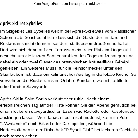
Zum Vergrößern den Pistenplan anklicken.
Après-Ski Les Sybelles
Im Skigebiet Les Sybelles weicht der Après-Ski etwas vom klassischen
Schema ab: So ist es üblich, dass sich die Gäste dort in Bars und
Restaurants nicht drinnen, sondern stattdessen draußen aufhalten.
Dort wird sich dann auf den Terrassen ein freier Platz im Liegestuhl
gesucht, um die letzten Sonnenstrahlen des Tages aufzusaugen und
dabei ein oder zwei Gläser des ortstypischen Kräuterlikörs Génépi
genießen. Ein weiteres Muss, für die Feinschmecker unter den
Skiurlaubern ist, dazu ein kulinarischer Ausflug in die lokale Küche. So
verwöhnen die Restaurants im Ort ihre Kunden etwa mit Tartiflette
oder Fondue Savoyarde.
Après-Ski in Saint Sorlin verläuft eher ruhig. Nach einem
erlebnisreichen Tag auf der Piste können Sie den Abend gemütlich bei
einem leckeren savoyardischen Essen wie Raclette oder Käsefondue
ausklingen lassen. Wer danach noch nicht müde ist, kann im Pub
"L'Avalanche" noch Billard oder Dart spielen, während die
Hartgesottenen in der Diskothek "D'Sybell Club" bei leckeren Cocktails
noch tanzen gehen.