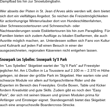
Dampfbad bis hin zur Snowtubingbahn.
Wer abseits der Pisten in St. Jean d'Arves aktiv werden will, dem bietet
sich dort ein vielfältiges Angebot. So reichen die Freizeitmöglichkeiten
für actionhungrige Winterurlauber dort von Hundeschlittenfahrten,
über Schneescootertouren und Schneeschuh- oder
Nachtwanderungen sowie Eisklettertouren bis hin zum Paragliding. Für
Familien bieten sich zudem Ausflüge zu lokalen Eselfarmen, die auch
Ausritte möglich machen, an. Unterdessen sollten sich Fans von Kultur
und Kulinarik auf jeden Fall einen Besuch in einer der
ausgezeichneten, regionalen Käsereien nicht entgehen lassen.
Snowpark Les Sybelles:
Snowpark Sy'X Park
Im "Les Sybelles" Skigebiet wartet der "Sy'X Park" auf Freestyler
jeglicher Art. Am L’Ouillon in La Toussiere auf 2.100 m – 2.370 m Höhe
gelegen, ist dieser der größte Park im Skigebiet. Hier warten rote und
schwarze Module vor allem auf fortgeschrittene Rider und die
Experten im Bereich des Freestyles. Große Boxen, Table und Kicker
fordern Kreativität und gute Skills. Zudem gibt es noch den "Easy
Park", der sich mit seinen blauen und grünen Modulen prima für
Anfänger und Einsteiger eignet. Standesgemäß bietet das Skigebiet
auch eine anspruchsvolle Boardercross-Strecke.