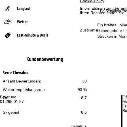
Cookie-Policy
.
Langlauf
Informationen zum Verant
t
Loipenkilomete
Ihren Rechten finden Sie 
Wetter
s
Ein breites Loip
Zustimmen
Loipengebühr bet
e
Last-Minute & Deals
Strecken in Monê
i
t
Kundenbewertung
e
Serre Chevalier
Anzahl Bewertungen:
30
Weiterempfehlungsrate:
93 %
Beratung
Öf
Ort
8,7
01 265 01 57
Mo
Fr
Sa
Skigebiet
8,6
Details