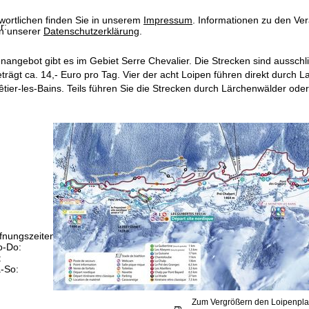
wortlichen finden Sie in unserem
Impressum
. Informationen zu den V
r:
in unserer
Datenschutzerklärung
.
enangebot gibt es im Gebiet Serre Chevalier. Die Strecken sind ausschl
rägt ca. 14,- Euro pro Tag. Vier der acht Loipen führen direkt durch L
tier-les-Bains. Teils führen Sie die Strecken durch Lärchenwälder ode
fnungszeiten
-Do:
09:00-17:00 Uhr
:
09:00-15:00 Uhr
-So:
geschlossen
Zum Vergrößern den Loipenpla