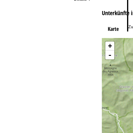
Unterkünfte i
Zu
Karte
+
-