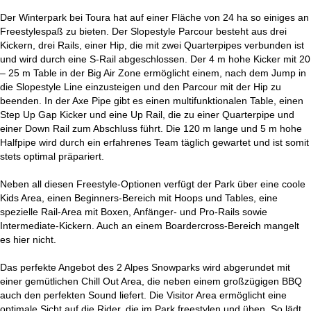
Der Winterpark bei Toura hat auf einer Fläche von 24 ha so einiges an
Freestylespaß zu bieten. Der Slopestyle Parcour besteht aus drei
Kickern, drei Rails, einer Hip, die mit zwei Quarterpipes verbunden ist
und wird durch eine S-Rail abgeschlossen. Der 4 m hohe Kicker mit 20
– 25 m Table in der Big Air Zone ermöglicht einem, nach dem Jump in
die Slopestyle Line einzusteigen und den Parcour mit der Hip zu
beenden. In der Axe Pipe gibt es einen multifunktionalen Table, einen
Step Up Gap Kicker und eine Up Rail, die zu einer Quarterpipe und
einer Down Rail zum Abschluss führt. Die 120 m lange und 5 m hohe
Halfpipe wird durch ein erfahrenes Team täglich gewartet und ist somit
stets optimal präpariert.
Neben all diesen Freestyle-Optionen verfügt der Park über eine coole
Kids Area, einen Beginners-Bereich mit Hoops und Tables, eine
spezielle Rail-Area mit Boxen, Anfänger- und Pro-Rails sowie
Intermediate-Kickern. Auch an einem Boardercross-Bereich mangelt
es hier nicht.
Das perfekte Angebot des 2 Alpes Snowparks wird abgerundet mit
einer gemütlichen Chill Out Area, die neben einem großzügigen BBQ
auch den perfekten Sound liefert. Die Visitor Area ermöglicht eine
optimale Sicht auf die Rider, die im Park freestylen und üben. So lädt