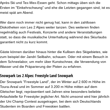
Après-Ski und Tex-Mex-Essen geht. Schon mittags üben sich die
Ersten im "Einkehrschwung" und ehe die Letzten gegangen sind, ist es
meist spät am Abend.
Wer dann noch immer nicht genug hat, kann in den zahllosen
Diskotheken von Les 2 Alpes weiter tanzen. Des weiteren finden
regelmäßig auch Festivals, Konzerte und andere Veranstaltungen
statt, so dass die musikalische Unterhaltung während des Skiurlaubs
garantiert nicht zu kurz kommt.
Gäste können darüber hinaus hinter die Kullisen des Skigebietes, wie
zum beispiel der Jandri Seilbahn, schauen. Oder mit einem Besuch in
dem Schneelabor, um mehr über Kunstschnee, die Verwendung von
Wasser und die Präparierung der Pisten zu erfahren.
Snowpark Les 2 Alpes:
Freestyle Land Snowpark
Der Snowpark "Freestyle Land", der im Winter auf 2.600 m Höhe im
Toura-Areal und im Sommer auf 3.200 m Höhe mitten auf dem
Gletscher liegt, repräsentiert seit Jahren eine besonders beliebte
Anlaufstelle für Freestyler jeglicher Art. Nicht umsonst wird hier jährlich
der Uni Champ Contest ausgetragen, bei dem sich Deutschlands
Studenten im Boarden und Freeskien battlen.