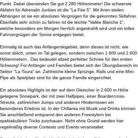
Punkt. Dabei überwinden Sie gut 2.280 Höhenmeter! Die schwerste
Abfahrt für Adrenalin Junkies ist die "La Fée 5". Mit ihren steilen
Abhängen ist sie ein absolutes Vergnügen für die gekonnten Skifahrer.
Ebenfalls sehr schön zu fahren ist die leichte "Vallée Blanche 1",
welche besonders am Morgen herrlich angestrahlt wird und ein tolles
Fahrvergnügen der Sonne entgegen bietet.
Einmalig ist auch das Anfängerskigebiet, denn dieses ist nicht, wie
sonst üblich, unten im Tal gelegen, sondern zwischen 1.600 und 2.600
Höhenmetern . Das bedeutet allzeit perfekter Schnee für den ersten
Schwung! Für Anfänger und Familien bietet sich der Übungsbereich im
Sektor "La Toura" an. Zahlreiche kleine Sprünge, Rails und eine Mini-
Pipe als Spielplatz sind für die ganze Familie eingerichtet.
Ein absolutes Highlight ist der auf dem Gletscher in 2.600 m Höhe
gelegene Snowpark, der mit zwei Halfpipes, einer Boardercross-
Strecke, zahlreichen Jumps und anderen Hindernissen ein
besonderes Erlebnis ist. In der Chillarea mit Musik und Drinks können
Sie anschließend entspannt den anderen Freestylern bei
spektakulären Tricks zuschauen. Nicht ohne Grund werden hier
regelmäßig diverse Contests und Events veranstaltet.