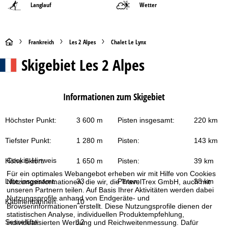
Langlauf
Wetter
S
Frankreich
Les 2 Alpes
Chalet Le Lynx
Skigebiet
Les 2 Alpes
t
a
Informationen zum Skigebiet
r
Höchster Punkt:
3 600 m
Pisten insgesamt:
220 km
t
Tiefster Punkt:
1 280 m
Pisten:
143 km
s
Cookie-Hinweis
Höhe Skiort:
1 650 m
Pisten:
39 km
e
Für ein optimales Webangebot erheben wir mit Hilfe von Cookies
Lifte insgesamt:
33
Pisten:
38 km
Nutzungsinformationen, die wir, die TravelTrex GmbH, auch mit
i
unseren Partnern teilen. Auf Basis Ihrer Aktivitäten werden dabei
Nutzungsprofile anhand von Endgeräte- und
Kabinenbahnen:
10
Browserinformationen erstellt. Diese Nutzungsprofile dienen der
t
statistischen Analyse, individuellen Produktempfehlung,
Sessellifte:
12
individualisierten Werbung und Reichweitenmessung. Dafür