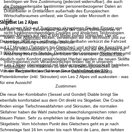
e
benötigen wir Ihre Zustimmung (jederzeit widerrufbar), die auch
die Datenweitergabe bestimmter personenbezogener Daten an
Schlepplifte:
11
Drittanbieter in Drittländern außerhalb des Europäischen
Wirtschaftsraumes umfasst, wie Google oder Microsoft in den
USA.
Skigebiet
Les 2 Alpes
Mit einem Klick auf
Zustimmen
akzeptieren Sie den Einsatz von
Mit dem Skipass "Les 2 Alpes" bringt der Jandri Wintersportler in
nicht funktionsnotwendigen Cookies und ähnlichen Technologien.
wenigen Minuten auf den 3.600 Meter hohen Gletscher. Die im
Wenn Sie
Ablehnen
klicken, verwenden wir nur technisch und zur
Dezember 2024 neu eröffnete Jandri-Seilbahn verkürzt die Fahrzeit
Vertragserfüllung notwendige Dienste.
auf 17 Minuten (Talstation bis Gletscher) und erhöht die Kapazität auf
Weitere Informationen zur Cookienutzung und die Möglichkeit zur
3.000 Personen pro Stunde. Damit werden geringere Wartezeiten und
Änderung Ihrer Einstellungen finden Sie in unserer
Cookie-Policy
.
deutlich mehr Komfort gewährleistet.Hierbei werden die neuen Skilifte
Informationen zum Verantwortlichen finden Sie in unserem
in Les 2 Alpes überwiegend mit lokal erzeugter Wasserkraft betrieben.
Impressum
. Informationen zu den Verarbeitungszwecken und
Von der Bergstation aus können Sie anschließend die 220
Ihren Rechten finden Sie in unserer
Datenschutzerklärung
.
Pistenkilometer (inkl. Skirouten) von Les 2 Alpes voll auskosten - was
für eine Aussicht!
Zustimmen
Die neue 6er-Kombibahn (Sessel und Gondel) Diable bringt Sie
ebenfalls komfortabel aus dem Ort direkt ins Skigebiet. Die Cracks
finden einige Tiefschneeabfahrten und Skirouten, die normalen
Skifahrer haben die Wahl zwischen abwechslungsreichen roten und
blauen Pisten. Sehr zu empfehlen ist die längste Abfahrt des
Skigebiets: Vom höchsten Punkt des Gletschers geht es je nach
Schneelage fast 16 km runter bis nach Mont de Lans, dem tiefsten