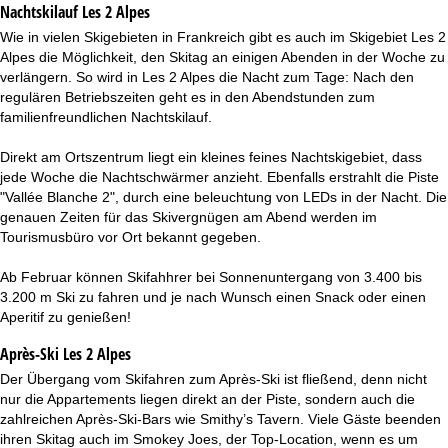
Nachtskilauf
Les 2 Alpes
Wie in vielen Skigebieten in Frankreich gibt es auch im Skigebiet Les 2
Alpes die Möglichkeit, den Skitag an einigen Abenden in der Woche zu
verlängern. So wird in Les 2 Alpes die Nacht zum Tage: Nach den
regulären Betriebszeiten geht es in den Abendstunden zum
familienfreundlichen Nachtskilauf.
Direkt am Ortszentrum liegt ein kleines feines Nachtskigebiet, dass
jede Woche die Nachtschwärmer anzieht. Ebenfalls erstrahlt die Piste
"Vallée Blanche 2", durch eine beleuchtung von LEDs in der Nacht. Die
genauen Zeiten für das Skivergnügen am Abend werden im
Tourismusbüro vor Ort bekannt gegeben.
Ab Februar können Skifahhrer bei Sonnenuntergang von 3.400 bis
3.200 m Ski zu fahren und je nach Wunsch einen Snack oder einen
Aperitif zu genießen!
Après-Ski Les 2 Alpes
Der Übergang vom Skifahren zum Après-Ski ist fließend, denn nicht
nur die Appartements liegen direkt an der Piste, sondern auch die
zahlreichen Après-Ski-Bars wie Smithy’s Tavern. Viele Gäste beenden
ihren Skitag auch im Smokey Joes, der Top-Location, wenn es um