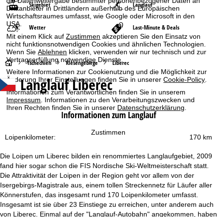
die Datenweitergabe bestimmter personenbezogener Daten an
Skigebiet
Langlauf
Drittanbieter in Drittländern außerhalb des Europäischen
Wirtschaftsraumes umfasst, wie Google oder Microsoft in den
USA.
Wetter
Last-Minute & Deals
Mit einem Klick auf
Zustimmen
akzeptieren Sie den Einsatz von
nicht funktionsnotwendigen Cookies und ähnlichen Technologien.
Wenn Sie
Ablehnen
klicken, verwenden wir nur technisch und zur
Vertragserfüllung notwendige Dienste.
S
Tschechien
Riesengebirge
Liberec
Weitere Informationen zur Cookienutzung und die Möglichkeit zur
Langlauf Liberec
Änderung Ihrer Einstellungen finden Sie in unserer
Cookie-Policy
.
t
Informationen zum Verantwortlichen finden Sie in unserem
Impressum
. Informationen zu den Verarbeitungszwecken und
a
Ihren Rechten finden Sie in unserer
Datenschutzerklärung
.
Informationen zum Langlauf
r
Zustimmen
Loipenkilometer:
170 km
t
Die Loipen um Liberec bilden ein renommiertes Langlaufgebiet, 2009
s
fand hier sogar schon die FIS Nordische Ski-Weltmeisterschaft statt.
Die Attraktivität der Loipen in der Region geht vor allem von der
e
Isergebirgs-Magistrale aus, einem tollen Streckennetz für Läufer aller
Könnerstufen, das insgesamt rund 170 Loipenkilometer umfasst.
i
Insgesamt ist sie über 23 Einstiege zu erreichen, unter anderem auch
von Liberec. Einmal auf der "Langlauf-Autobahn" angekommen, haben