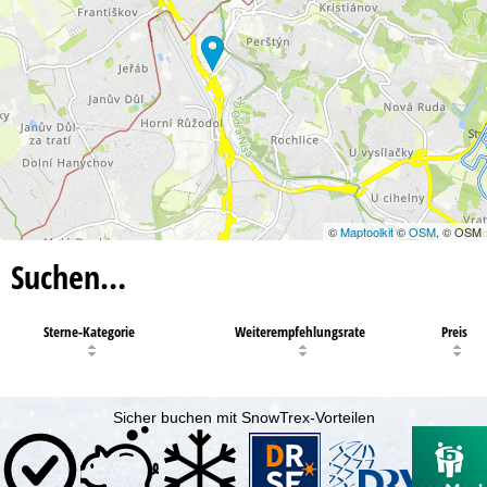
©
Maptoolkit
©
OSM
, © OSM
Suchen…
Sterne-Kategorie
Weiterempfehlungsrate
Preis
Sicher buchen mit SnowTrex-Vorteilen