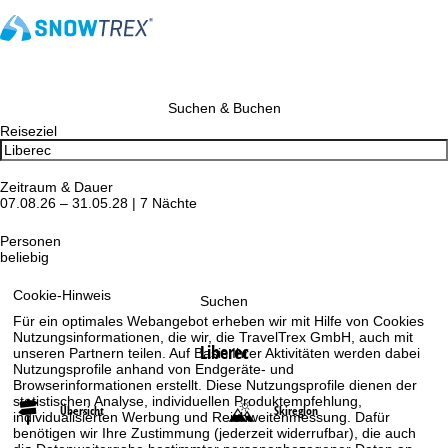
Suchen & Buchen
Reiseziel
Zeitraum & Dauer
07.08.26 – 31.05.28 | 7 Nächte
Personen
beliebig
Cookie-Hinweis
Suchen
Für ein optimales Webangebot erheben wir mit Hilfe von Cookies
Nutzungsinformationen, die wir, die TravelTrex GmbH, auch mit
Liberec
unseren Partnern teilen. Auf Basis Ihrer Aktivitäten werden dabei
Nutzungsprofile anhand von Endgeräte- und
Browserinformationen erstellt. Diese Nutzungsprofile dienen der
statistischen Analyse, individuellen Produktempfehlung,
Übersicht
Skiregion
individualisierten Werbung und Reichweitenmessung. Dafür
benötigen wir Ihre Zustimmung (jederzeit widerrufbar), die auch