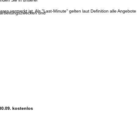
inden Sie in unserer
res vermerkt ist. Als "Last-Minute" gelten laut Definition alle Angebote
erarbeitungszwecken und
30.09. kostenlos