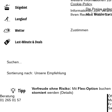
Weitere Informationen zur
Cookie-Policy
.
Skigebiet
t
Die Preise gelte
Informationen zum Verant
ab 2 Wochen vor
Ihren Rechten finden Sie 
Langlauf
s
e
Zustimmen
Wetter
i
Last-Minute & Deals
t
e
Suchen...
Sortierung nach:
Unsere Empfehlung
Vorfreude ohne Risiko:
Mit
Flex-Option
buchen 
Tipp
storniert
werden
(Details)
Beratung
Öf
01 265 01 57
Mo
Fr
Sa