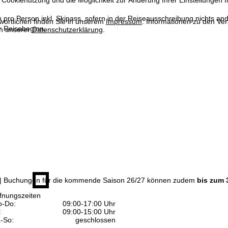
 Cookienutzung und die Möglichkeit zur Änderung Ihrer Einstellungen f
n pro Person inkl. Skipass, sofern in der Reiseausschreibung nichts ande
wortlichen finden Sie in unserem
Impressum
. Informationen zu den V
 Reisebeginn.
in unserer
Datenschutzerklärung
.
| Buchungen für die kommende Saison 26/27 können zudem
bis zum 
fnungszeiten
-Do:
09:00-17:00 Uhr
:
09:00-15:00 Uhr
-So:
geschlossen