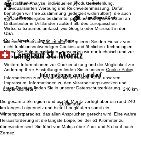
Skigebiet
Langlauf
statistischen Analyse, individuellen Produktempfehlung,
individualisierten Werbung und Reichweitenmessung. Dafür
benötigen wir Ihre Zustimmung (jederzeit widerrufbar), die auch
Wetter
Last-Minute & Deals
die Datenweitergabe bestimmter personenbezogener Daten an
Drittanbieter in Drittländern außerhalb des Europäischen
Wirtschaftsraumes umfasst, wie Google oder Microsoft in den
USA.
S
Schweiz
Engadin
St. Moritz
Mit einem Klick auf
Zustimmen
akzeptieren Sie den Einsatz von
nicht funktionsnotwendigen Cookies und ähnlichen Technologien.
Langlauf St. Moritz
Wenn Sie
Ablehnen
klicken, verwenden wir nur technisch und zur
t
Vertragserfüllung notwendige Dienste.
Weitere Informationen zur Cookienutzung und die Möglichkeit zur
a
Änderung Ihrer Einstellungen finden Sie in unserer
Cookie-Policy
.
Informationen zum Langlauf
Informationen zum Verantwortlichen finden Sie in unserem
r
Impressum
. Informationen zu den Verarbeitungszwecken und
Ihren Rechten finden Sie in unserer
Datenschutzerklärung
.
Loipenkilometer:
240 km
t
Die gesamte Skiregion rund um St. Moritz verfügt über ein rund 240
Zustimmen
s
km langes Loipennetz und bietet Langläufern somit ein
Wintersportparadies, das allen Ansprüchen gerecht wird. Eine wahre
e
Herausforderung ist die längste Loipe, bei der 61 Kilometer zu
überwinden sind. Sie führt von Maloja über Zuoz und S-chanf nach
i
Zernez.