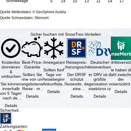
Schneetage
5
14
10
13
11
14
17
Quelle Wetterdaten: © GeoSphere Austria
Quelle Schneedaten: Skiresort
Sicher buchen mit SnowTrex-Vorteilen
Kostenlos
Best-Price-
Schneegarantie
Reisepreis-
Deutscher
Reiserücktrittsvers
stornieren
Garantie
Sicherungsschein
Reiseverband
Sollten fünf
Sie haben d
&
Sollten Sie
Tage vor
Der DRSF
Der DRV ist die
Wahl zwisch
umbuchen
eine von uns
Reisebeginn
schützt
größte
der
Sie können
angebotene
(Ankunftstag)
Reisende, die
Organisation von
Reiserücktrit
innerhalb
Reise - mit
aufgrund von
eine
Reisebüros und
Versicheru
Details
Details
von 5 Tagen
gleicher
Schneemangel
Pauschalreise
Reiseveranstaltern
(inklusive 
Details
Details
Details
nach der
Verfügbarkeit
…
oder
in …
Buchung
und …
verbundene
Details
kostenfrei
Reiseleistungen
Sicherheit
:
zurücktreten,
…
…
Zahlungsarten
: