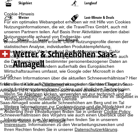
Skigebiet
Langlauf
Cookie-Hinweis
Wetter
Last-Minute & Deals
Für ein optimales Webangebot erheben wir mit Hilfe von Cookies
Nutzungsinformationen, die wir, die TravelTrex GmbH, auch mit
unseren Partnern teilen. Auf Basis Ihrer Aktivitäten werden dabei
Nutzungsprofile anhand von Endgeräte- und
S
Schweiz
Saastal
Saas-Almagell
Browserinformationen erstellt. Diese Nutzungsprofile dienen der
statistischen Analyse, individuellen Produktempfehlung,
Wetter & Schneehöhen Saas-
individualisierten Werbung und Reichweitenmessung. Dafür
t
benötigen wir Ihre Zustimmung (jederzeit widerrufbar), die auch
Almagell
die Datenweitergabe bestimmter personenbezogener Daten an
a
Drittanbieter in Drittländern außerhalb des Europäischen
Wirtschaftsraumes umfasst, wie Google oder Microsoft in den
USA.
r
Sie suchen Informationen über die aktuellen Schneeverhältnisse? Hier
finden Sie die aktuelle Wettervorhersage der nächsten Tage in Saas-
Mit einem Klick auf
Zustimmen
akzeptieren Sie den Einsatz von
nicht funktionsnotwendigen Cookies und ähnlichen Technologien.
t
Almagell. I.d.R. kann man sich auch einen direkten Eindruck per
Wenn Sie
Ablehnen
klicken, verwenden wir nur technisch und zur
Webcam verschaffen. Zusätzlich werden geöffnete Lifte im Skigebiet in
Vertragserfüllung notwendige Dienste.
Saas-Almagell sowie aktuelle Schneehöhen am Berg und im Tal
s
Weitere Informationen zur Cookienutzung und die Möglichkeit zur
angezeigt. Das Diagramm ermöglicht einen Vergleich zu den
Änderung Ihrer Einstellungen finden Sie in unserer
Cookie-Policy
.
Schneeverhältnissen des Vorjahrs wie auch einen Überblick über die
e
Informationen zum Verantwortlichen finden Sie in unserem
gesamte Saison in Saas-Almagell.
Impressum
. Informationen zu den Verarbeitungszwecken und
i
Ihren Rechten finden Sie in unserer
Datenschutzerklärung
.