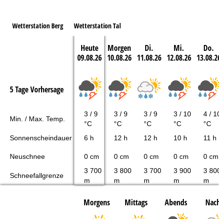
Wetterstation Berg
Wetterstation Tal
Heute
Morgen
Di.
Mi.
Do.
09.08.26
10.08.26
11.08.26
12.08.26
13.08.2
5 Tage Vorhersage
3 / 9
3 / 9
3 / 9
3 / 10
4 / 1
Min. / Max. Temp.
°C
°C
°C
°C
°C
Sonnenscheindauer
6 h
12 h
12 h
10 h
11 h
Neuschnee
0 cm
0 cm
0 cm
0 cm
0 cm
3 700
3 800
3 700
3 900
3 80
Schneefallgrenze
m
m
m
m
m
Morgens
Mittags
Abends
Nach