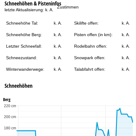
Schneehöhen & Pisteninfos
t
Zustimmen
letzte Aktualisierung:
k. A.
e
Schneehöhe Tal:
k. A.
Skilifte offen:
k. A.
Schneehöhe Berg:
k. A.
Pisten offen (in km):
k. A.
Letzter Schneefall:
k. A.
Rodelbahn offen:
k. A.
Schneezustand:
k. A.
Snowpark offen:
k. A.
Winterwanderwege:
k. A.
Talabfahrt offen:
k. A.
Schneehöhen
Berg
220 cm
200 cm
180 cm