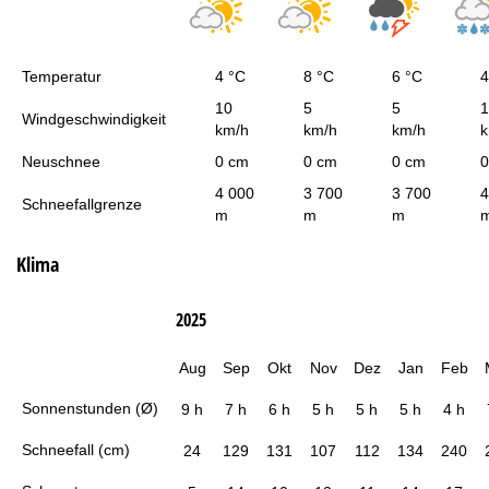
Temperatur
4 °C
8 °C
6 °C
4
10
5
5
1
Windgeschwindigkeit
km/h
km/h
km/h
k
Neuschnee
0 cm
0 cm
0 cm
0
4 000
3 700
3 700
4
Schneefallgrenze
m
m
m
Klima
2025
Aug
Sep
Okt
Nov
Dez
Jan
Feb
Sonnenstunden (Ø)
9 h
7 h
6 h
5 h
5 h
5 h
4 h
Schneefall (cm)
24
129
131
107
112
134
240