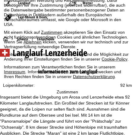
individualisierten Werbung und Reichweitenmessung. Dafür
Langlauf
Wetter
benötigen wir Ihre Zustimmung (jederzeit widerrufbar), die auch
die Datenweitergabe bestimmter personenbezogener Daten an
Drittanbieter in Drittländern außerhalb des Europäischen
Last-Minute & Deals
Wirtschaftsraumes umfasst, wie Google oder Microsoft in den
USA.
Mit einem Klick auf
Zustimmen
akzeptieren Sie den Einsatz von
nicht funktionsnotwendigen Cookies und ähnlichen Technologien.
S
Schweiz
Lenzerheide
Wenn Sie
Ablehnen
klicken, verwenden wir nur technisch und zur
Vertragserfüllung notwendige Dienste.
Langlauf Lenzerheide
t
Weitere Informationen zur Cookienutzung und die Möglichkeit zur
Änderung Ihrer Einstellungen finden Sie in unserer
Cookie-Policy
.
a
Informationen zum Verantwortlichen finden Sie in unserem
Informationen zum Langlauf
Impressum
. Informationen zu den Verarbeitungszwecken und
r
Ihren Rechten finden Sie in unserer
Datenschutzerklärung
.
Loipenkilometer:
92 km
t
Zustimmen
Insgesamt bietet die Umgebung um Arosa und Lenzerheide etwa 92
s
Kilometer Langlaufstrecken. Ein Großteil der Strecken ist für Könner
geeignet, da die Loipen nur selten flach sind. Ausnahmen sind die
e
Rundkurse auf dem Obersee und bei Isel. Mit 14 km ist die
"Panoramaloipe" die Längste und führt von der "Prätschalp" zur
i
"Ochsenalp". 8 km dieser Strecke sind Höhenloipe mit traumhaften
Ausblicken. Die Strecke "Maran" ist eine 2 km lange Flutlichtloipe,