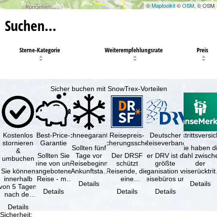
©
Maptoolkit
©
OSM
, © OSM
Suchen…
Sterne-Kategorie
Weiterempfehlungsrate
Preis
Sicher buchen mit SnowTrex-Vorteilen
Kostenlos
Best-Price-
Schneegarantie
Reisepreis-
Deutscher
Reiserücktrittsvers
stornieren
Garantie
Sicherungsschein
Reiseverband
Sollten fünf
Sie haben d
&
Sollten Sie
Tage vor
Der DRSF
Der DRV ist die
Wahl zwisch
umbuchen
eine von uns
Reisebeginn
schützt
größte
der
Sie können
angebotene
(Ankunftstag)
Reisende, die
Organisation von
Reiserücktrit
innerhalb
Reise - mit
aufgrund von
eine
Reisebüros und
Versicheru
Details
Details
von 5 Tagen
gleicher
Schneemangel
Pauschalreise
Reiseveranstaltern
(inklusive 
Details
Details
Details
nach der
Verfügbarkeit
…
oder
in …
Buchung
und …
verbundene
Details
kostenfrei
Reiseleistungen
Sicherheit
: