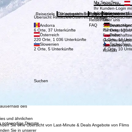
Bitte
My SnowTrex
My SnowTrex
Anmelden
Ihr Kunden-Login mit
Informationen rund 
Die neuesten Beiträge aus unserem Ma
Reiseinfos
Über uns
Reiseziele
Urlaubswelten
Infos
Unternehmen
Übersicht Reiseziele
Österreich
Frankreich
Deutschla
Reisen.
Reiseinfos
Über uns
FAQ
Stellenanzeige
Andorra
Deutschlan
Partnerprogra
6 Orte, 37 Unterkünfte
57 Orte, 136 U
Österreich
Polen
Freundschafts
220 Orte, 1 036 Unterkünfte
3 Orte, 14 Unt
Geschenkgutsc
Slowenien
Tschechien
Newsletter An
2 Orte, 5 Unterkünfte
6 Orte, 10 Unt
Kontakt
Suchen
, die TravelTrex GmbH,
and von Endgeräte- und
llen Produktempfehlung,
eit widerrufbar), die
 außerhalb des
ies und ähnlichen
g notwendige Dienste.
finden Sie eine Übersicht von Last-Minute & Deals Angebote von Flims
inden Sie in unserer