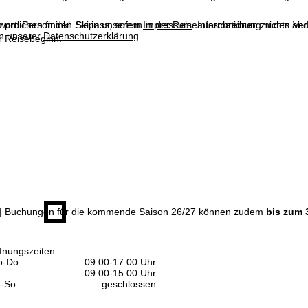
n pro Person inkl. Skipass, sofern in der Reiseausschreibung nichts ande
wortlichen finden Sie in unserem
Impressum
. Informationen zu den V
in unserer
Datenschutzerklärung
.
 Reisebeginn.
| Buchungen für die kommende Saison 26/27 können zudem
bis zum 
fnungszeiten
-Do:
09:00-17:00 Uhr
:
09:00-15:00 Uhr
-So:
geschlossen