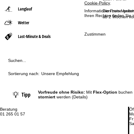
Cookie-Policy
.
Langlauf
t
Die Preise gelte
Informationen zum Verant
Ihren Rechten finden Sie 
ab 2 Wochen vor
Wetter
s
Zustimmen
e
Last-Minute & Deals
i
t
Suchen...
e
Sortierung nach:
Unsere Empfehlung
Vorfreude ohne Risiko:
Mit
Flex-Option
buchen 
Tipp
storniert
werden
(Details)
Beratung
Öf
01 265 01 57
Mo
Fr
Sa