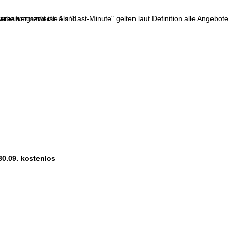
res vermerkt ist. Als "Last-Minute" gelten laut Definition alle Angebote
erarbeitungszwecken und
30.09. kostenlos