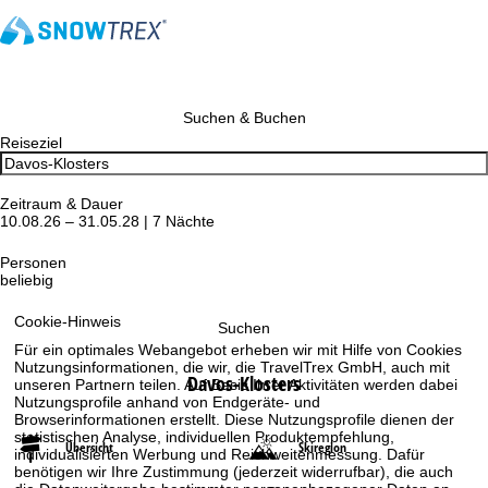
Suchen & Buchen
Reiseziel
Zeitraum & Dauer
10.08.26 – 31.05.28 | 7 Nächte
Personen
beliebig
Cookie-Hinweis
Suchen
Für ein optimales Webangebot erheben wir mit Hilfe von Cookies
Nutzungsinformationen, die wir, die TravelTrex GmbH, auch mit
Davos-Klosters
unseren Partnern teilen. Auf Basis Ihrer Aktivitäten werden dabei
Nutzungsprofile anhand von Endgeräte- und
Browserinformationen erstellt. Diese Nutzungsprofile dienen der
statistischen Analyse, individuellen Produktempfehlung,
Übersicht
Skiregion
individualisierten Werbung und Reichweitenmessung. Dafür
benötigen wir Ihre Zustimmung (jederzeit widerrufbar), die auch