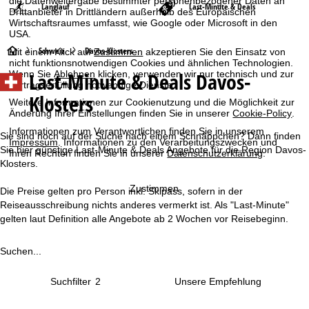
die Datenweitergabe bestimmter personenbezogener Daten an
Langlauf
Last-Minute & Deals
Drittanbieter in Drittländern außerhalb des Europäischen
Wirtschaftsraumes umfasst, wie Google oder Microsoft in den
USA.
S
Schweiz
Davos-Klosters
Mit einem Klick auf
Zustimmen
akzeptieren Sie den Einsatz von
nicht funktionsnotwendigen Cookies und ähnlichen Technologien.
Last-Minute & Deals Davos-
Wenn Sie
Ablehnen
klicken, verwenden wir nur technisch und zur
t
Vertragserfüllung notwendige Dienste.
Klosters
Weitere Informationen zur Cookienutzung und die Möglichkeit zur
a
Änderung Ihrer Einstellungen finden Sie in unserer
Cookie-Policy
.
Informationen zum Verantwortlichen finden Sie in unserem
r
Sie sind noch auf der Suche nach einem Schnäppchen? Dann finden
Impressum
. Informationen zu den Verarbeitungszwecken und
Sie hier günstige Last-Minute & Deals Angebote für die Region Davos-
Ihren Rechten finden Sie in unserer
Datenschutzerklärung
.
t
Klosters.
Zustimmen
Die Preise gelten pro Person inkl. Skipass, sofern in der
s
Reiseausschreibung nichts anderes vermerkt ist. Als "Last-Minute"
gelten laut Definition alle Angebote ab 2 Wochen vor Reisebeginn.
e
i
Suchen...
t
Suchfilter
2
e