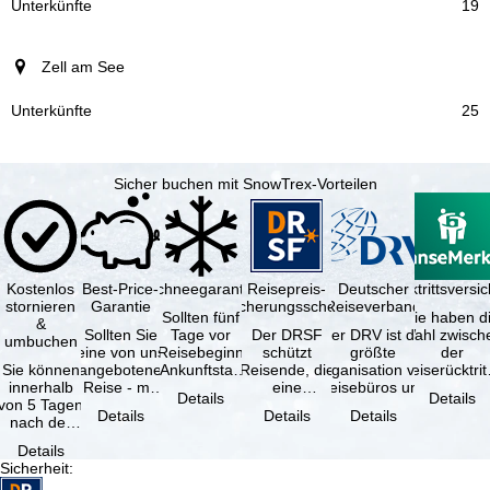
19
Zell am See
25
Sicher buchen mit SnowTrex-Vorteilen
Kostenlos
Best-Price-
Schneegarantie
Reisepreis-
Deutscher
Reiserücktrittsvers
stornieren
Garantie
Sicherungsschein
Reiseverband
Sollten fünf
Sie haben d
&
Sollten Sie
Tage vor
Der DRSF
Der DRV ist die
Wahl zwisch
umbuchen
eine von uns
Reisebeginn
schützt
größte
der
Sie können
angebotene
(Ankunftstag)
Reisende, die
Organisation von
Reiserücktrit
innerhalb
Reise - mit
aufgrund von
eine
Reisebüros und
Versicheru
Details
Details
von 5 Tagen
gleicher
Schneemangel
Pauschalreise
Reiseveranstaltern
(inklusive 
Details
Details
Details
nach der
Verfügbarkeit
…
oder
in …
Buchung
und …
verbundene
Details
kostenfrei
Reiseleistungen
Sicherheit
:
zurücktreten,
…