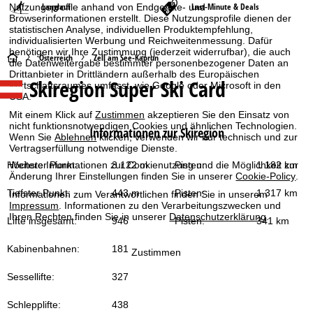
Langlauf
Last-Minute & Deals
Nutzungsprofile anhand von Endgeräte- und
Browserinformationen erstellt. Diese Nutzungsprofile dienen der
statistischen Analyse, individuellen Produktempfehlung,
individualisierten Werbung und Reichweitenmessung. Dafür
benötigen wir Ihre Zustimmung (jederzeit widerrufbar), die auch
S
Österreich
Zell am See-Kaprun
die Datenweitergabe bestimmter personenbezogener Daten an
Drittanbieter in Drittländern außerhalb des Europäischen
Skiregion Super Ski Card
Wirtschaftsraumes umfasst, wie Google oder Microsoft in den
t
USA.
a
Mit einem Klick auf
Zustimmen
akzeptieren Sie den Einsatz von
nicht funktionsnotwendigen Cookies und ähnlichen Technologien.
Informationen zur Skiregion
Wenn Sie
Ablehnen
klicken, verwenden wir nur technisch und zur
r
Vertragserfüllung notwendige Dienste.
Höchster Punkt:
3 122 m
Pisten:
1 182 km
Weitere Informationen zur Cookienutzung und die Möglichkeit zur
t
Änderung Ihrer Einstellungen finden Sie in unserer
Cookie-Policy
.
Tiefster Punkt:
443 m
Pisten:
1 317 km
Informationen zum Verantwortlichen finden Sie in unserem
s
Impressum
. Informationen zu den Verarbeitungszwecken und
Ihren Rechten finden Sie in unserer
Datenschutzerklärung
.
Lifte insgesamt:
946
Pisten:
341 km
e
Kabinenbahnen:
181
Zustimmen
i
Sessellifte:
327
t
Schlepplifte:
438