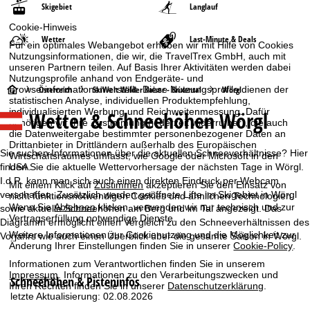
Skigebiet
Langlauf
Cookie-Hinweis
Wetter
Last-Minute & Deals
Für ein optimales Webangebot erheben wir mit Hilfe von Cookies
Nutzungsinformationen, die wir, die TravelTrex GmbH, auch mit
unseren Partnern teilen. Auf Basis Ihrer Aktivitäten werden dabei
Nutzungsprofile anhand von Endgeräte- und
S
Browserinformationen erstellt. Diese Nutzungsprofile dienen der
Österreich
SkiWelt Wilder Kaiser - Brixental
Wörgl
statistischen Analyse, individuellen Produktempfehlung,
individualisierten Werbung und Reichweitenmessung. Dafür
Wetter & Schneehöhen Wörgl
t
benötigen wir Ihre Zustimmung (jederzeit widerrufbar), die auch
die Datenweitergabe bestimmter personenbezogener Daten an
Drittanbieter in Drittländern außerhalb des Europäischen
a
Sie suchen Informationen über die aktuellen Schneeverhältnisse? Hier
Wirtschaftsraumes umfasst, wie Google oder Microsoft in den
USA.
finden Sie die aktuelle Wettervorhersage der nächsten Tage in Wörgl.
r
I.d.R. kann man sich auch einen direkten Eindruck per Webcam
Mit einem Klick auf
Zustimmen
akzeptieren Sie den Einsatz von
verschaffen. Zusätzlich werden geöffnete Lifte im Skigebiet in Wörgl
nicht funktionsnotwendigen Cookies und ähnlichen Technologien.
t
Wenn Sie
Ablehnen
klicken, verwenden wir nur technisch und zur
sowie aktuelle Schneehöhen am Berg und im Tal angezeigt. Das
Vertragserfüllung notwendige Dienste.
Diagramm ermöglicht einen Vergleich zu den Schneeverhältnissen des
s
Weitere Informationen zur Cookienutzung und die Möglichkeit zur
Vorjahrs wie auch einen Überblick über die gesamte Saison in Wörgl.
Änderung Ihrer Einstellungen finden Sie in unserer
Cookie-Policy
.
e
Informationen zum Verantwortlichen finden Sie in unserem
Impressum
. Informationen zu den Verarbeitungszwecken und
Schneehöhen & Pisteninfos
Ihren Rechten finden Sie in unserer
Datenschutzerklärung
.
i
letzte Aktualisierung: 02.08.2026