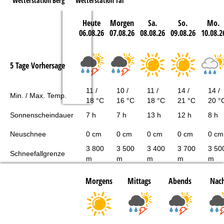
Wetterstation Berg
Wetterstation Tal
Heute
Morgen
Sa.
So.
Mo.
06.08.26
07.08.26
08.08.26
09.08.26
10.08.2
5 Tage Vorhersage
11 /
10 /
11 /
14 /
14 /
Min. / Max. Temp.
18 °C
16 °C
18 °C
21 °C
20 °
Sonnenscheindauer
7 h
7 h
13 h
12 h
8 h
Neuschnee
0 cm
0 cm
0 cm
0 cm
0 cm
3 800
3 500
3 400
3 700
3 50
Schneefallgrenze
m
m
m
m
m
Morgens
Mittags
Abends
Nach