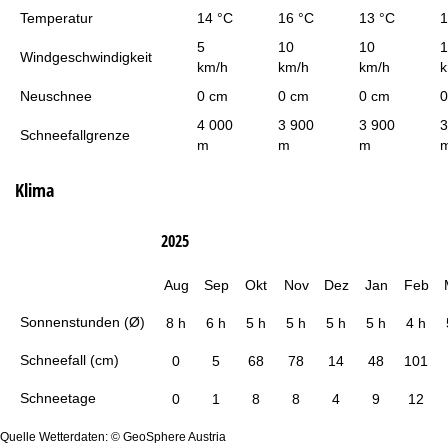
Temperatur
14 °C
16 °C
13 °C
1
5
10
10
1
Windgeschwindigkeit
km/h
km/h
km/h
k
Neuschnee
0 cm
0 cm
0 cm
0
4 000
3 900
3 900
3
Schneefallgrenze
m
m
m
Klima
2025
Aug
Sep
Okt
Nov
Dez
Jan
Feb
Sonnenstunden (Ø)
8 h
6 h
5 h
5 h
5 h
5 h
4 h
Schneefall (cm)
0
5
68
78
14
48
101
Schneetage
0
1
8
8
4
9
12
Quelle Wetterdaten: © GeoSphere Austria