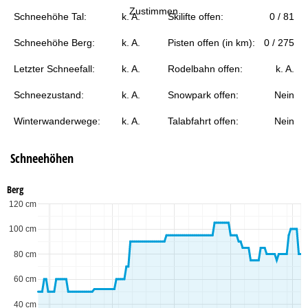
t
Zustimmen
Schneehöhe Tal:
k. A.
Skilifte offen:
0 / 81
e
Schneehöhe Berg:
k. A.
Pisten offen (in km):
0 / 275
Letzter Schneefall:
k. A.
Rodelbahn offen:
k. A.
Schneezustand:
k. A.
Snowpark offen:
Nein
Winterwanderwege:
k. A.
Talabfahrt offen:
Nein
Schneehöhen
Berg
120 cm
100 cm
80 cm
60 cm
40 cm