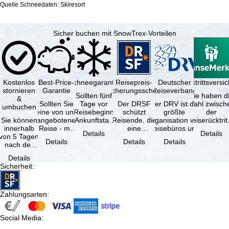
Quelle Schneedaten: Skiresort
Sicher buchen mit SnowTrex-Vorteilen
Kostenlos
Best-Price-
Schneegarantie
Reisepreis-
Deutscher
Reiserücktrittsvers
stornieren
Garantie
Sicherungsschein
Reiseverband
Sollten fünf
Sie haben d
&
Sollten Sie
Tage vor
Der DRSF
Der DRV ist die
Wahl zwisch
umbuchen
eine von uns
Reisebeginn
schützt
größte
der
Sie können
angebotene
(Ankunftstag)
Reisende, die
Organisation von
Reiserücktrit
innerhalb
Reise - mit
aufgrund von
eine
Reisebüros und
Versicheru
Details
Details
von 5 Tagen
gleicher
Schneemangel
Pauschalreise
Reiseveranstaltern
(inklusive 
Details
Details
Details
nach der
Verfügbarkeit
…
oder
in …
Buchung
und …
verbundene
Details
kostenfrei
Reiseleistungen
Sicherheit
:
zurücktreten,
…
…
Zahlungsarten
:
Social Media
: