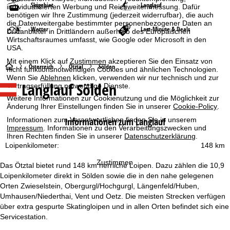
Skigebiet
Langlauf
individualisierten Werbung und Reichweitenmessung. Dafür
benötigen wir Ihre Zustimmung (jederzeit widerrufbar), die auch
die Datenweitergabe bestimmter personenbezogener Daten an
Wetter
Last-Minute & Deals
Drittanbieter in Drittländern außerhalb des Europäischen
Wirtschaftsraumes umfasst, wie Google oder Microsoft in den
USA.
Mit einem Klick auf
Zustimmen
akzeptieren Sie den Einsatz von
S
Österreich
Ötztal
Sölden
nicht funktionsnotwendigen Cookies und ähnlichen Technologien.
Wenn Sie
Ablehnen
klicken, verwenden wir nur technisch und zur
Langlauf Sölden
Vertragserfüllung notwendige Dienste.
t
Weitere Informationen zur Cookienutzung und die Möglichkeit zur
Änderung Ihrer Einstellungen finden Sie in unserer
Cookie-Policy
.
a
Informationen zum Langlauf
Informationen zum Verantwortlichen finden Sie in unserem
Impressum
. Informationen zu den Verarbeitungszwecken und
r
Ihren Rechten finden Sie in unserer
Datenschutzerklärung
.
Loipenkilometer:
148 km
t
Zustimmen
Das Ötztal bietet rund 148 km herrliche Loipen. Dazu zählen die 10,9
s
Loipenkilometer direkt in Sölden sowie die in den nahe gelegenen
Orten Zwieselstein, Obergurgl/Hochgurgl, Längenfeld/Huben,
e
Umhausen/Niederthai, Vent und Oetz. Die meisten Strecken verfügen
über extra gespurte Skatingloipen und in allen Orten befindet sich eine
i
Servicestation.