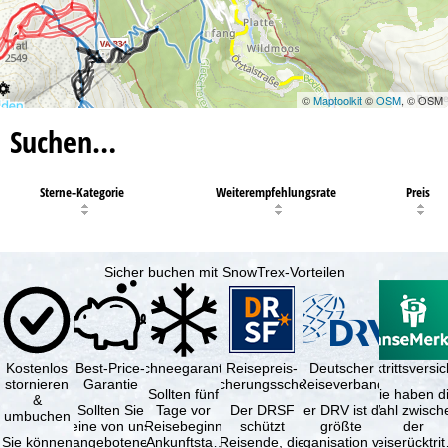
©
Maptoolkit
©
OSM
, © OSM
Suchen…
Sterne-Kategorie
Weiterempfehlungsrate
Preis
Sicher buchen mit SnowTrex-Vorteilen
Kostenlos
Best-Price-
Schneegarantie
Reisepreis-
Deutscher
Reiserücktrittsvers
stornieren
Garantie
Sicherungsschein
Reiseverband
Sollten fünf
Sie haben d
&
Sollten Sie
Tage vor
Der DRSF
Der DRV ist die
Wahl zwisch
umbuchen
eine von uns
Reisebeginn
schützt
größte
der
Sie können
angebotene
(Ankunftstag)
Reisende, die
Organisation von
Reiserücktrit