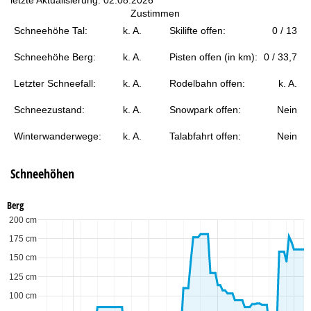
t
Zustimmen
Schneehöhe Tal:
k. A.
Skilifte offen:
0 / 13
e
Schneehöhe Berg:
k. A.
Pisten offen (in km):
0 / 33,7
Letzter Schneefall:
k. A.
Rodelbahn offen:
k. A.
Schneezustand:
k. A.
Snowpark offen:
Nein
Winterwanderwege:
k. A.
Talabfahrt offen:
Nein
Schneehöhen
Berg
200 cm
175 cm
150 cm
125 cm
100 cm