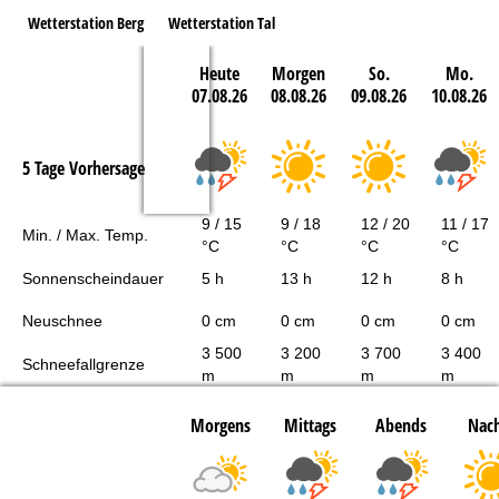
Wetterstation Berg
Wetterstation Tal
Heute
Morgen
So.
Mo.
07.08.26
08.08.26
09.08.26
10.08.26
5 Tage Vorhersage
9 / 15
9 / 18
12 / 20
11 / 17
Min. / Max. Temp.
°C
°C
°C
°C
Sonnenscheindauer
5 h
13 h
12 h
8 h
Neuschnee
0 cm
0 cm
0 cm
0 cm
3 500
3 200
3 700
3 400
Schneefallgrenze
m
m
m
m
Morgens
Mittags
Abends
Nach