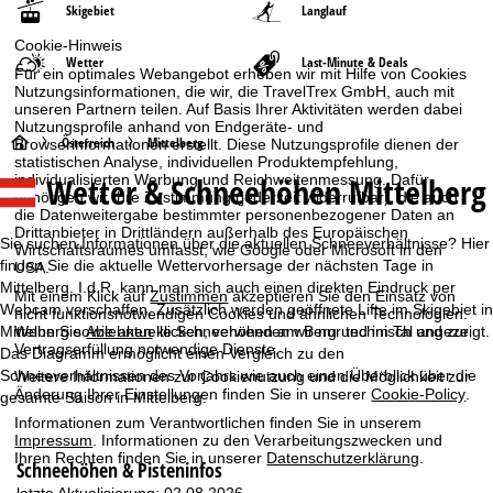
Skigebiet
Langlauf
Cookie-Hinweis
Wetter
Last-Minute & Deals
Für ein optimales Webangebot erheben wir mit Hilfe von Cookies
Nutzungsinformationen, die wir, die TravelTrex GmbH, auch mit
unseren Partnern teilen. Auf Basis Ihrer Aktivitäten werden dabei
Nutzungsprofile anhand von Endgeräte- und
S
Österreich
Mittelberg
Browserinformationen erstellt. Diese Nutzungsprofile dienen der
statistischen Analyse, individuellen Produktempfehlung,
Wetter & Schneehöhen Mittelberg
individualisierten Werbung und Reichweitenmessung. Dafür
t
benötigen wir Ihre Zustimmung (jederzeit widerrufbar), die auch
die Datenweitergabe bestimmter personenbezogener Daten an
a
Drittanbieter in Drittländern außerhalb des Europäischen
Sie suchen Informationen über die aktuellen Schneeverhältnisse? Hier
Wirtschaftsraumes umfasst, wie Google oder Microsoft in den
finden Sie die aktuelle Wettervorhersage der nächsten Tage in
USA.
r
Mittelberg. I.d.R. kann man sich auch einen direkten Eindruck per
Mit einem Klick auf
Zustimmen
akzeptieren Sie den Einsatz von
Webcam verschaffen. Zusätzlich werden geöffnete Lifte im Skigebiet in
nicht funktionsnotwendigen Cookies und ähnlichen Technologien.
t
Mittelberg sowie aktuelle Schneehöhen am Berg und im Tal angezeigt.
Wenn Sie
Ablehnen
klicken, verwenden wir nur technisch und zur
Vertragserfüllung notwendige Dienste.
Das Diagramm ermöglicht einen Vergleich zu den
s
Schneeverhältnissen des Vorjahrs wie auch einen Überblick über die
Weitere Informationen zur Cookienutzung und die Möglichkeit zur
Änderung Ihrer Einstellungen finden Sie in unserer
Cookie-Policy
.
gesamte Saison in Mittelberg.
e
Informationen zum Verantwortlichen finden Sie in unserem
Impressum
. Informationen zu den Verarbeitungszwecken und
i
Ihren Rechten finden Sie in unserer
Datenschutzerklärung
.
Schneehöhen & Pisteninfos
letzte Aktualisierung: 02.08.2026