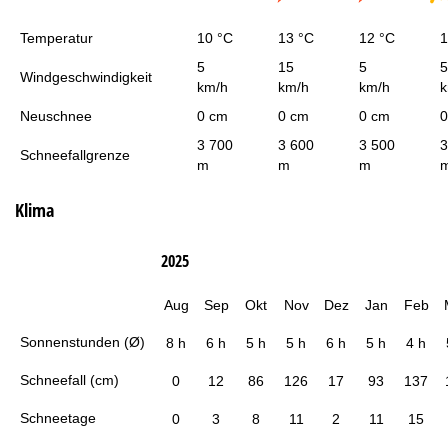
Temperatur
10 °C
13 °C
12 °C
1
5
15
5
5
Windgeschwindigkeit
km/h
km/h
km/h
k
Neuschnee
0 cm
0 cm
0 cm
0
3 700
3 600
3 500
3
Schneefallgrenze
m
m
m
Klima
2025
Aug
Sep
Okt
Nov
Dez
Jan
Feb
Sonnenstunden (Ø)
8 h
6 h
5 h
5 h
6 h
5 h
4 h
Schneefall (cm)
0
12
86
126
17
93
137
Schneetage
0
3
8
11
2
11
15