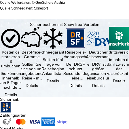
Quelle Wetterdaten: © GeoSphere Austria
Quelle Schneedaten: Skiresort
Sicher buchen mit SnowTrex-Vorteilen
Kostenlos
Best-Price-
Schneegarantie
Reisepreis-
Deutscher
Reiserücktrittsvers
stornieren
Garantie
Sicherungsschein
Reiseverband
Sollten fünf
Sie haben d
&
Sollten Sie
Tage vor
Der DRSF
Der DRV ist die
Wahl zwisch
umbuchen
eine von uns
Reisebeginn
schützt
größte
der
Sie können
angebotene
(Ankunftstag)
Reisende, die
Organisation von
Reiserücktrit
innerhalb
Reise - mit
aufgrund von
eine
Reisebüros und
Versicheru
Details
Details
von 5 Tagen
gleicher
Schneemangel
Pauschalreise
Reiseveranstaltern
(inklusive 
Details
Details
Details
nach der
Verfügbarkeit
…
oder
in …
Buchung
und …
verbundene
Details
kostenfrei
Reiseleistungen
Sicherheit
:
zurücktreten,
…
…
Zahlungsarten
:
Social Media
: