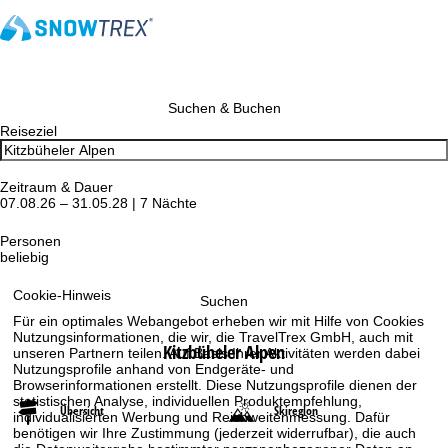
Suchen & Buchen
Reiseziel
Zeitraum & Dauer
07.08.26 – 31.05.28 | 7 Nächte
Personen
beliebig
Cookie-Hinweis
Suchen
Für ein optimales Webangebot erheben wir mit Hilfe von Cookies
Nutzungsinformationen, die wir, die TravelTrex GmbH, auch mit
Kitzbüheler Alpen
unseren Partnern teilen. Auf Basis Ihrer Aktivitäten werden dabei
Nutzungsprofile anhand von Endgeräte- und
Browserinformationen erstellt. Diese Nutzungsprofile dienen der
statistischen Analyse, individuellen Produktempfehlung,
Übersicht
Skiregion
individualisierten Werbung und Reichweitenmessung. Dafür
benötigen wir Ihre Zustimmung (jederzeit widerrufbar), die auch