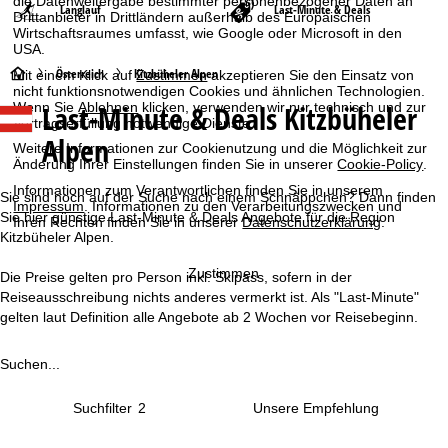
die Datenweitergabe bestimmter personenbezogener Daten an
Langlauf
Last-Minute & Deals
Drittanbieter in Drittländern außerhalb des Europäischen
Wirtschaftsraumes umfasst, wie Google oder Microsoft in den
USA.
S
Österreich
Kitzbüheler Alpen
Mit einem Klick auf
Zustimmen
akzeptieren Sie den Einsatz von
nicht funktionsnotwendigen Cookies und ähnlichen Technologien.
Last-Minute & Deals Kitzbüheler
Wenn Sie
Ablehnen
klicken, verwenden wir nur technisch und zur
t
Vertragserfüllung notwendige Dienste.
Alpen
Weitere Informationen zur Cookienutzung und die Möglichkeit zur
a
Änderung Ihrer Einstellungen finden Sie in unserer
Cookie-Policy
.
Informationen zum Verantwortlichen finden Sie in unserem
r
Sie sind noch auf der Suche nach einem Schnäppchen? Dann finden
Impressum
. Informationen zu den Verarbeitungszwecken und
Sie hier günstige Last-Minute & Deals Angebote für die Region
Ihren Rechten finden Sie in unserer
Datenschutzerklärung
.
t
Kitzbüheler Alpen.
Zustimmen
Die Preise gelten pro Person inkl. Skipass, sofern in der
s
Reiseausschreibung nichts anderes vermerkt ist. Als "Last-Minute"
gelten laut Definition alle Angebote ab 2 Wochen vor Reisebeginn.
e
i
Suchen...
t
Suchfilter
2
e