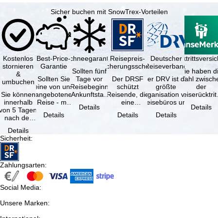
Sicher buchen mit SnowTrex-Vorteilen
Kostenlos
Best-Price-
Schneegarantie
Reisepreis-
Deutscher
Reiserücktrittsvers
stornieren
Garantie
Sicherungsschein
Reiseverband
Sollten fünf
Sie haben d
&
Sollten Sie
Tage vor
Der DRSF
Der DRV ist die
Wahl zwisch
umbuchen
eine von uns
Reisebeginn
schützt
größte
der
Sie können
angebotene
(Ankunftstag)
Reisende, die
Organisation von
Reiserücktrit
innerhalb
Reise - mit
aufgrund von
eine
Reisebüros und
Versicheru
Details
Details
von 5 Tagen
gleicher
Schneemangel
Pauschalreise
Reiseveranstaltern
(inklusive 
Details
Details
Details
nach der
Verfügbarkeit
…
oder
in …
Buchung
und …
verbundene
Details
kostenfrei
Reiseleistungen
Sicherheit
:
zurücktreten,
…
…
Zahlungsarten
:
Social Media
:
Unsere Marken
: