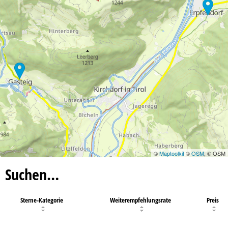
©
Maptoolkit
©
OSM
, © OSM
Suchen…
Sterne-Kategorie
Weiterempfehlungsrate
Preis