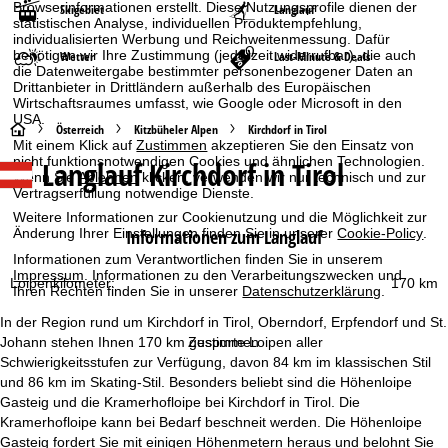
Browserinformationen erstellt. Diese Nutzungsprofile dienen der
Skigebiet
Langlauf
statistischen Analyse, individuellen Produktempfehlung,
individualisierten Werbung und Reichweitenmessung. Dafür
benötigen wir Ihre Zustimmung (jederzeit widerrufbar), die auch
Wetter
Last-Minute & Deals
die Datenweitergabe bestimmter personenbezogener Daten an
Drittanbieter in Drittländern außerhalb des Europäischen
Wirtschaftsraumes umfasst, wie Google oder Microsoft in den
USA.
S
Österreich
Kitzbüheler Alpen
Kirchdorf in Tirol
Mit einem Klick auf
Zustimmen
akzeptieren Sie den Einsatz von
nicht funktionsnotwendigen Cookies und ähnlichen Technologien.
Langlauf Kirchdorf in Tirol
t
Wenn Sie
Ablehnen
klicken, verwenden wir nur technisch und zur
Vertragserfüllung notwendige Dienste.
a
Weitere Informationen zur Cookienutzung und die Möglichkeit zur
Informationen zum Langlauf
Änderung Ihrer Einstellungen finden Sie in unserer
Cookie-Policy
.
r
Informationen zum Verantwortlichen finden Sie in unserem
Impressum
. Informationen zu den Verarbeitungszwecken und
Loipenkilometer:
170 km
Ihren Rechten finden Sie in unserer
Datenschutzerklärung
.
t
In der Region rund um Kirchdorf in Tirol, Oberndorf, Erpfendorf und St.
s
Johann stehen Ihnen 170 km gespurte Loipen aller
Zustimmen
Schwierigkeitsstufen zur Verfügung, davon 84 km im klassischen Stil
e
und 86 km im Skating-Stil. Besonders beliebt sind die Höhenloipe
Gasteig und die Kramerhofloipe bei Kirchdorf in Tirol. Die
i
Kramerhofloipe kann bei Bedarf beschneit werden. Die Höhenloipe
Gasteig fordert Sie mit einigen Höhenmetern heraus und belohnt Sie