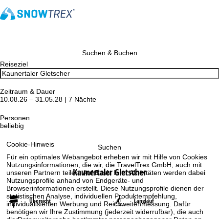
Suchen & Buchen
Reiseziel
Zeitraum & Dauer
10.08.26 – 31.05.28 | 7 Nächte
Personen
beliebig
Cookie-Hinweis
Suchen
Für ein optimales Webangebot erheben wir mit Hilfe von Cookies
Nutzungsinformationen, die wir, die TravelTrex GmbH, auch mit
Kaunertaler Gletscher
unseren Partnern teilen. Auf Basis Ihrer Aktivitäten werden dabei
Nutzungsprofile anhand von Endgeräte- und
Browserinformationen erstellt. Diese Nutzungsprofile dienen der
statistischen Analyse, individuellen Produktempfehlung,
Übersicht
Langlauf
individualisierten Werbung und Reichweitenmessung. Dafür
benötigen wir Ihre Zustimmung (jederzeit widerrufbar), die auch