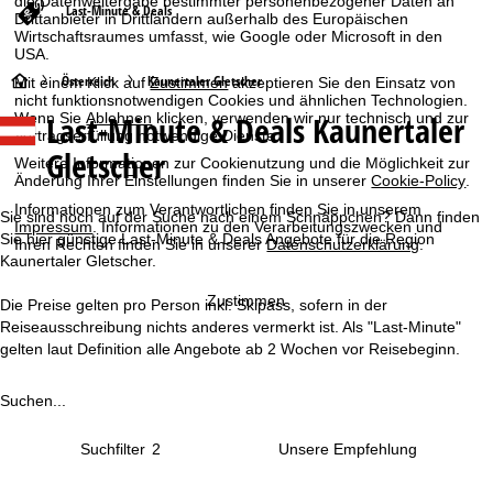
die Datenweitergabe bestimmter personenbezogener Daten an
Last-Minute & Deals
Drittanbieter in Drittländern außerhalb des Europäischen
Wirtschaftsraumes umfasst, wie Google oder Microsoft in den
USA.
S
Österreich
Kaunertaler Gletscher
Mit einem Klick auf
Zustimmen
akzeptieren Sie den Einsatz von
nicht funktionsnotwendigen Cookies und ähnlichen Technologien.
Last-Minute & Deals Kaunertaler
Wenn Sie
Ablehnen
klicken, verwenden wir nur technisch und zur
t
Vertragserfüllung notwendige Dienste.
Gletscher
Weitere Informationen zur Cookienutzung und die Möglichkeit zur
a
Änderung Ihrer Einstellungen finden Sie in unserer
Cookie-Policy
.
Informationen zum Verantwortlichen finden Sie in unserem
r
Sie sind noch auf der Suche nach einem Schnäppchen? Dann finden
Impressum
. Informationen zu den Verarbeitungszwecken und
Sie hier günstige Last-Minute & Deals Angebote für die Region
Ihren Rechten finden Sie in unserer
Datenschutzerklärung
.
t
Kaunertaler Gletscher.
Zustimmen
Die Preise gelten pro Person inkl. Skipass, sofern in der
s
Reiseausschreibung nichts anderes vermerkt ist. Als "Last-Minute"
gelten laut Definition alle Angebote ab 2 Wochen vor Reisebeginn.
e
i
Suchen...
t
Suchfilter
2
e