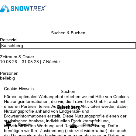
Suchen & Buchen
Reiseziel
Zeitraum & Dauer
10.08.26 – 31.05.28 | 7 Nächte
Personen
beliebig
Cookie-Hinweis
Suchen
Für ein optimales Webangebot erheben wir mit Hilfe von Cookies
Nutzungsinformationen, die wir, die TravelTrex GmbH, auch mit
Katschberg
unseren Partnern teilen. Auf Basis Ihrer Aktivitäten werden dabei
Nutzungsprofile anhand von Endgeräte- und
Browserinformationen erstellt. Diese Nutzungsprofile dienen der
statistischen Analyse, individuellen Produktempfehlung,
Übersicht
Skiregion
individualisierten Werbung und Reichweitenmessung. Dafür
benötigen wir Ihre Zustimmung (jederzeit widerrufbar), die auch
die Datenweitergabe bestimmter personenbezogener Daten an