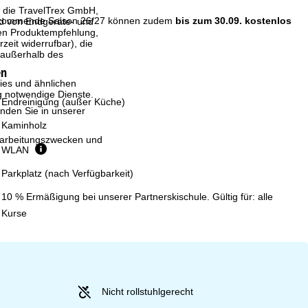
, die TravelTrex GmbH,
e kommende Saison 26/27 können zudem
bis zum 30.09. kostenlos
and von Endgeräte- und
llen Produktempfehlung,
eit widerrufbar), die
 außerhalb des
en
ies und ähnlichen
g notwendige Dienste.
Endreinigung (außer Küche)
inden Sie in unserer
Kaminholz
erarbeitungszwecken und
WLAN
Parkplatz (nach Verfügbarkeit)
10 % Ermäßigung bei unserer Partnerskischule. Gültig für: alle
Kurse
Nicht rollstuhlgerecht