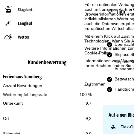
Für ein optimales Webange
Skigebiet
auch mit unseren Partnern
Tipp
t
Browserinformationen erste
individualisierten Werbun
Langlauf
s
auch die Datenweitergabe
Europäischen Wirtschafts
e
Mit einem Klick auf
Zusti
Wetter
Technologien. Wenn Sie
A
Übernacht
i
Weitere Informationen zur
Cookie-Policy
.
Skipass S
t
Informationen zum Verant
Kundenbewertung
Skipass Ki
Ihren Rechten finden Sie 
Ausnahme
e
Ferienhaus Sonnberg
Bettwäsc
Zustimmen
Anzahl Bewertungen:
16
Handtüch
Weiterempfehlungsrate:
100 %
Unterkunft
9,7
Auf einen Bli
Ort
9,2
Flex-O
Skigebiet
9,0