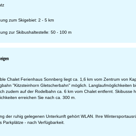
atz
nung zum Skigebiet: 2 - 5 km
ung zur Skibushaltestelle: 50 - 100 m
zeigen
le Chalet Ferienhaus Sonnberg liegt ca. 1,6 km vom Zentrum von Kaprun
gbahn "Kitzsteinhorn Gletscherbahn" möglich. Langlaufmöglichkeiten bi
ch zudem auf der Rodelbahn ca. 6 km vom Chalet entfernt. Skibusse ha
ichkeiten erreichen Sie nach ca. 300 m.
ng der ruhig gelegenen Unterkunft gehört WLAN. Ihre Wintersportausrü
es Parkplätze - nach Verfügbarkeit.
fnungszeiten
-Do:
09:00-17:00 Uhr