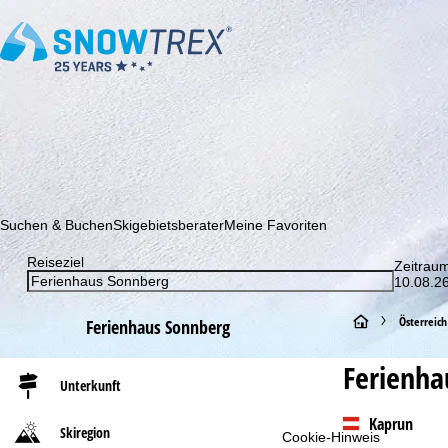
Abonnieren Sie unseren Newsletter und erfahren Sie als Erster 
Suchen & Buchen
Skigebietsberater
Meine Favoriten
Reiseziel
Zeitrau
10.08.26
S
Österreich
Ferienhaus Sonnberg
t
Ferienha
Unterkunft
a
Kaprun
Skiregion
Cookie-Hinweis
r