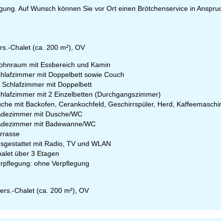
:
09:00-15:00 Uhr
gung. Auf Wunsch können Sie vor Ort einen Brötchenservice in Anspr
-So:
geschlossen
Beratung
rs.-Chalet (ca. 200 m²), OV
hnraum mit Essbereich und Kamin
hlafzimmer mit Doppelbett sowie Couch
 Schlafzimmer mit Doppelbett
r Kontaktseite
hlafzimmer mit 2 Einzelbetten (Durchgangszimmer)
che mit Backofen, Cerankochfeld, Geschirrspüler, Herd, Kaffeemaschi
dezimmer mit Dusche/WC
adezimmer mit Badewanne/WC
rrasse
sgestattet mit Radio, TV und WLAN
alet über 3 Etagen
rpflegung: ohne Verpflegung
ers.-Chalet (ca. 200 m²), OV