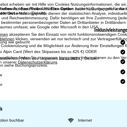
bot erheben wir mit Hilfe von Cookies Nutzungsinformationen, die wir
Vorfreude ohne Risiko:
Mit
Flex-Option
buchen | Buchungen für di
 teilen. Auf Basis Ihrer Aktivitäten werden dabei Nutzungsprofile anh
storniert
werden
(Details)
llt. Diese Nutzungsprofile dienen der statistischen Analyse, individue
g und Reichweitenmessung. Dafür benötigen wir Ihre Zustimmung (jederz
 bestimmter personenbezogener Daten an Drittanbieter in Drittländern
raumes umfasst, wie Google oder Microsoft in den USA.
Inklusivleistung
mmen
akzeptieren Sie den Einsatz von nicht funktionsnotwendigen Cook
blehnen
klicken, verwenden wir nur technisch und zur Vertragserfüllun
ung wie gebucht
 Cookienutzung und die Möglichkeit zur Änderung Ihrer Einstellungen f
ki Alpin Card
(Wert des Skipasses bis zu 425 €) ODER
wortlichen finden Sie in unserem
Impressum
. Informationen zu den V
tzsteinhorn (Wert des Skipasses bis zu 383 €). Details /
in unserer
Datenschutzerklärung
.
n siehe Buchungsprozess.
he
er
ck
ption buchbar
Internet