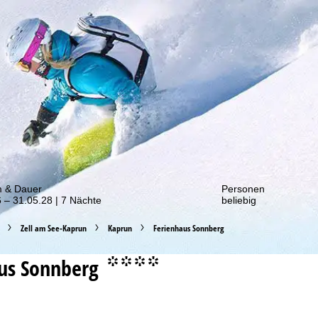
von unseren Rabatt-Aktionen!
m & Dauer
Personen
 – 31.05.28 | 7 Nächte
beliebig
Zell am See-Kaprun
Kaprun
Ferienhaus Sonnberg
us Sonnberg
°°°°