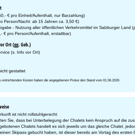
t
0,- € pro Einheit/Aufenthalt, nur Barzahlung)
ro Person/Nacht: ab 15 Jahren ca. 3,50 €)
abgabe - Nutzung aller öffentlichen Verkehrsmittel im Salzburger Land 
- € pro Person/Aufenthalt, erstattbar)
r Ort (gg. Geb.)
vice (s. Info vor Ort)
icht gestattet
 zu entrichtenden Kosten haben die angegebenen Preise den Stand vom 01.06.2026
weise
kunft ist nicht rollstuhlgerecht.
hten Sie, dass bei Unterbelegung der Chalets kein Anspruch auf die zu
gebotenen Chalets handelt es sich jeweils um das gleiche Chalet, jedoc
einen Skipass gebucht haben, ist dieser bereits am Vortag des ersten G