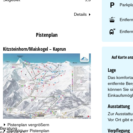
Parkpl
Details
Entfer
Entfern
Pistenplan
Kitzsteinhorn/Maiskogel – Kaprun
Auf Karte an
Lage
Das komfortab
entfernte Ber
können Sie si
Einkaufsmögl
Ausstattung
Zur Ausstattu
Vor Ort gibt 
Pistenplan vergrößern
Beratung
Öf
Verpflegung
Interaktiver Pistenplan
01 265 01 57
Mo