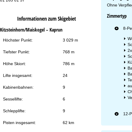
Fr
Ohne Verpfle
Sa
Zimmertyp
Informationen zum Skigebiet
8-Pe
Kitzsteinhorn/Maiskogel – Kaprun
Wo
Höchster Punkt:
3 029 m
Sc
2x
Tiefster Punkt:
768 m
Zu
Sc
Kü
Höhe Skiort:
786 m
Ba
B
Lifte insgesamt:
24
Te
au
Kabinenbahnen:
9
Ch
Ve
Sessellifte:
6
Schlepplifte:
9
12-P
Pisten insgesamt:
62 km