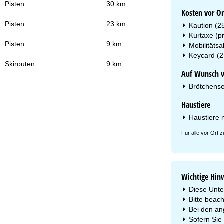
Pisten:
30 km
Kosten vor Or
Pisten:
23 km
Kaution (25
Kurtaxe (p
Pisten:
9 km
Mobilitäts
Keycard (2,
Skirouten:
9 km
Auf Wunsch vo
Brötchenser
Haustiere
Haustiere n
Für alle vor Ort
Wichtige Hin
Diese Unter
Bitte beac
Bei den an
Sofern Sie 