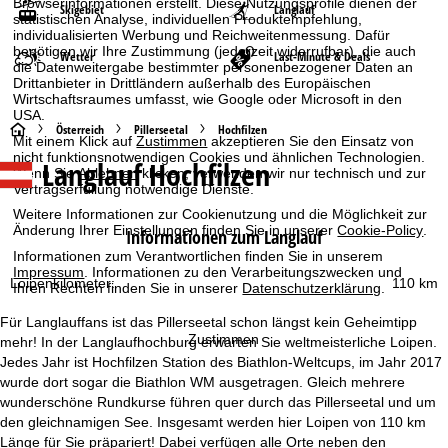
Browserinformationen erstellt. Diese Nutzungsprofile dienen der
Skigebiet
Langlauf
statistischen Analyse, individuellen Produktempfehlung,
individualisierten Werbung und Reichweitenmessung. Dafür
benötigen wir Ihre Zustimmung (jederzeit widerrufbar), die auch
Wetter
Last-Minute & Deals
die Datenweitergabe bestimmter personenbezogener Daten an
Drittanbieter in Drittländern außerhalb des Europäischen
Wirtschaftsraumes umfasst, wie Google oder Microsoft in den
USA.
S
Österreich
Pillerseetal
Hochfilzen
Mit einem Klick auf
Zustimmen
akzeptieren Sie den Einsatz von
nicht funktionsnotwendigen Cookies und ähnlichen Technologien.
Langlauf Hochfilzen
t
Wenn Sie
Ablehnen
klicken, verwenden wir nur technisch und zur
Vertragserfüllung notwendige Dienste.
a
Weitere Informationen zur Cookienutzung und die Möglichkeit zur
Änderung Ihrer Einstellungen finden Sie in unserer
Cookie-Policy
.
Informationen zum Langlauf
r
Informationen zum Verantwortlichen finden Sie in unserem
Impressum
. Informationen zu den Verarbeitungszwecken und
Loipenkilometer:
110 km
Ihren Rechten finden Sie in unserer
Datenschutzerklärung
.
t
Für Langlauffans ist das Pillerseetal schon längst kein Geheimtipp
s
Zustimmen
mehr! In der Langlaufhochburg erwarten Sie weltmeisterliche Loipen.
Jedes Jahr ist Hochfilzen Station des Biathlon-Weltcups, im Jahr 2017
e
wurde dort sogar die Biathlon WM ausgetragen. Gleich mehrere
wunderschöne Rundkurse führen quer durch das Pillerseetal und um
i
den gleichnamigen See. Insgesamt werden hier Loipen von 110 km
Länge für Sie präpariert! Dabei verfügen alle Orte neben den