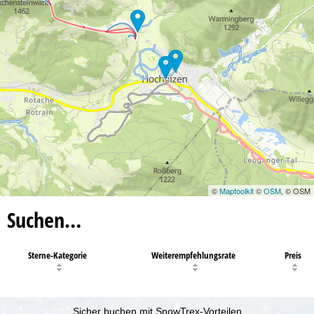
©
Maptoolkit
©
OSM
, © OSM
Suchen…
Sterne-Kategorie
Weiterempfehlungsrate
Preis
Sicher buchen mit SnowTrex-Vorteilen