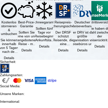
Kostenlos
Best-Price-
Schneegarantie
Reisepreis-
Deutscher
Reiserücktrittsvers
stornieren
Garantie
Sicherungsschein
Reiseverband
Sollten fünf
Sie haben d
&
Sollten Sie
Tage vor
Der DRSF
Der DRV ist die
Wahl zwisch
umbuchen
eine von uns
Reisebeginn
schützt
größte
der
Sie können
angebotene
(Ankunftstag)
Reisende, die
Organisation von
Reiserücktrit
innerhalb
Reise - mit
aufgrund von
eine
Reisebüros und
Versicheru
Details
Details
von 5 Tagen
gleicher
Schneemangel
Pauschalreise
Reiseveranstaltern
(inklusive 
Details
Details
Details
nach der
Verfügbarkeit
…
oder
in …
Buchung
und …
verbundene
Details
kostenfrei
Reiseleistungen
Sicherheit
:
zurücktreten,
…
…
Zahlungsarten
:
Social Media
:
Unsere Marken
:
International
: