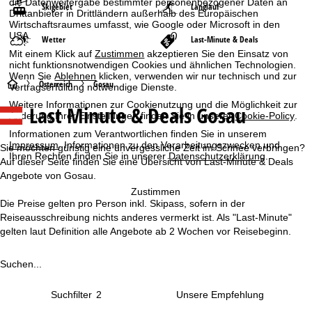
die Datenweitergabe bestimmter personenbezogener Daten an
Skigebiet
Langlauf
Drittanbieter in Drittländern außerhalb des Europäischen
Wirtschaftsraumes umfasst, wie Google oder Microsoft in den
USA.
Wetter
Last-Minute & Deals
Mit einem Klick auf
Zustimmen
akzeptieren Sie den Einsatz von
nicht funktionsnotwendigen Cookies und ähnlichen Technologien.
Wenn Sie
Ablehnen
klicken, verwenden wir nur technisch und zur
S
Österreich
Gosau
Vertragserfüllung notwendige Dienste.
Weitere Informationen zur Cookienutzung und die Möglichkeit zur
Last Minute & Deals Gosau
t
Änderung Ihrer Einstellungen finden Sie in unserer
Cookie-Policy
.
Informationen zum Verantwortlichen finden Sie in unserem
a
Impressum
. Informationen zu den Verarbeitungszwecken und
Sie möchten günstig eine unvergessliche Zeit im Schnee verbringen?
Ihren Rechten finden Sie in unserer
Datenschutzerklärung
.
Auf dieser Seite finden Sie eine Übersicht von Last-Minute & Deals
r
Angebote von Gosau.
Zustimmen
t
Die Preise gelten pro Person inkl. Skipass, sofern in der
Reiseausschreibung nichts anderes vermerkt ist. Als "Last-Minute"
s
gelten laut Definition alle Angebote ab 2 Wochen vor Reisebeginn.
e
Suchen...
i
Suchfilter
2
t