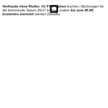
Vorfreude ohne Risiko:
Mit
Flex-Option
buchen | Buchungen für
e
die kommende Saison 26/27 können zudem
bis zum 30.09.
kostenlos storniert
werden
(Details)