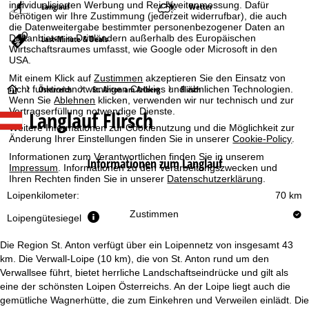
individualisierten Werbung und Reichweitenmessung. Dafür
Langlauf
Wetter
benötigen wir Ihre Zustimmung (jederzeit widerrufbar), die auch
die Datenweitergabe bestimmter personenbezogener Daten an
Drittanbieter in Drittländern außerhalb des Europäischen
Last-Minute & Deals
Wirtschaftsraumes umfasst, wie Google oder Microsoft in den
USA.
Mit einem Klick auf
Zustimmen
akzeptieren Sie den Einsatz von
S
nicht funktionsnotwendigen Cookies und ähnlichen Technologien.
Österreich
St. Anton am Arlberg
Flirsch
Wenn Sie
Ablehnen
klicken, verwenden wir nur technisch und zur
Vertragserfüllung notwendige Dienste.
Langlauf Flirsch
t
Weitere Informationen zur Cookienutzung und die Möglichkeit zur
Änderung Ihrer Einstellungen finden Sie in unserer
Cookie-Policy
.
a
Informationen zum Verantwortlichen finden Sie in unserem
Informationen zum Langlauf
Impressum
. Informationen zu den Verarbeitungszwecken und
r
Ihren Rechten finden Sie in unserer
Datenschutzerklärung
.
Loipenkilometer:
70 km
t
Zustimmen
Loipengütesiegel
s
Die Region St. Anton verfügt über ein Loipennetz von insgesamt 43
e
km. Die Verwall-Loipe (10 km), die von St. Anton rund um den
Verwallsee führt, bietet herrliche Landschaftseindrücke und gilt als
eine der schönsten Loipen Österreichs. An der Loipe liegt auch die
i
gemütliche Wagnerhütte, die zum Einkehren und Verweilen einlädt. Die