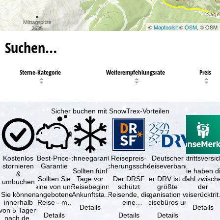
©
Maptoolkit
©
OSM
, © OSM
Suchen…
Sterne-Kategorie
Weiterempfehlungsrate
Preis
Sicher buchen mit SnowTrex-Vorteilen
Kostenlos
Best-Price-
Schneegarantie
Reisepreis-
Deutscher
Reiserücktrittsvers
stornieren
Garantie
Sicherungsschein
Reiseverband
Sollten fünf
Sie haben d
&
Sollten Sie
Tage vor
Der DRSF
Der DRV ist die
Wahl zwisch
umbuchen
eine von uns
Reisebeginn
schützt
größte
der
Sie können
angebotene
(Ankunftstag)
Reisende, die
Organisation von
Reiserücktrit
innerhalb
Reise - mit
aufgrund von
eine
Reisebüros und
Versicheru
Details
Details
von 5 Tagen
gleicher
Schneemangel
Pauschalreise
Reiseveranstaltern
(inklusive 
Details
Details
Details
nach der
Verfügbarkeit
…
oder
in …