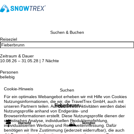
Suchen & Buchen
Reiseziel
Zeitraum & Dauer
10.08.26 – 31.05.28 | 7 Nächte
Personen
beliebig
Cookie-Hinweis
Suchen
Für ein optimales Webangebot erheben wir mit Hilfe von Cookies
Nutzungsinformationen, die wir, die TravelTrex GmbH, auch mit
Fieberbrunn
unseren Partnern teilen. Auf Basis Ihrer Aktivitäten werden dabei
Nutzungsprofile anhand von Endgeräte- und
Browserinformationen erstellt. Diese Nutzungsprofile dienen der
statistischen Analyse, individuellen Produktempfehlung,
Übersicht
Skiregion
individualisierten Werbung und Reichweitenmessung. Dafür
benötigen wir Ihre Zustimmung (jederzeit widerrufbar), die auch