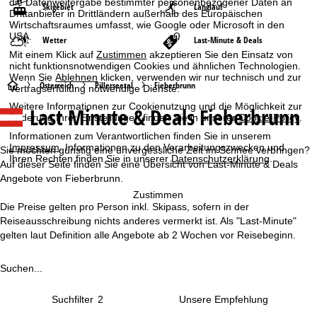
die Datenweitergabe bestimmter personenbezogener Daten an
Skigebiet
Langlauf
Drittanbieter in Drittländern außerhalb des Europäischen
Wirtschaftsraumes umfasst, wie Google oder Microsoft in den
USA.
Wetter
Last-Minute & Deals
Mit einem Klick auf
Zustimmen
akzeptieren Sie den Einsatz von
nicht funktionsnotwendigen Cookies und ähnlichen Technologien.
Wenn Sie
Ablehnen
klicken, verwenden wir nur technisch und zur
S
Österreich
Pillerseetal
Fieberbrunn
Vertragserfüllung notwendige Dienste.
Weitere Informationen zur Cookienutzung und die Möglichkeit zur
Last Minute & Deals Fieberbrunn
t
Änderung Ihrer Einstellungen finden Sie in unserer
Cookie-Policy
.
Informationen zum Verantwortlichen finden Sie in unserem
a
Impressum
. Informationen zu den Verarbeitungszwecken und
Sie möchten günstig eine unvergessliche Zeit im Schnee verbringen?
Ihren Rechten finden Sie in unserer
Datenschutzerklärung
.
Auf dieser Seite finden Sie eine Übersicht von Last-Minute & Deals
r
Angebote von Fieberbrunn.
Zustimmen
t
Die Preise gelten pro Person inkl. Skipass, sofern in der
Reiseausschreibung nichts anderes vermerkt ist. Als "Last-Minute"
s
gelten laut Definition alle Angebote ab 2 Wochen vor Reisebeginn.
e
Suchen...
i
Suchfilter
2
t