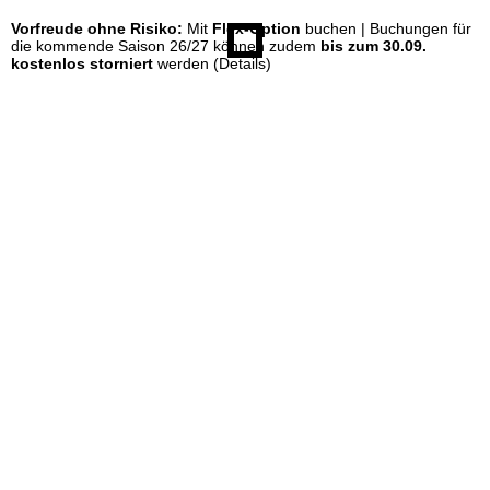
Vorfreude ohne Risiko:
Mit
Flex-Option
buchen | Buchungen für
e
die kommende Saison 26/27 können zudem
bis zum 30.09.
kostenlos storniert
werden
(Details)