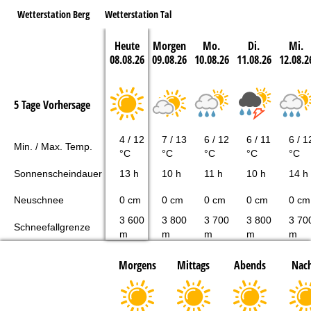
Wetterstation Berg
Wetterstation Tal
Heute
Morgen
Mo.
Di.
Mi.
08.08.26
09.08.26
10.08.26
11.08.26
12.08.2
5 Tage Vorhersage
4 / 12
7 / 13
6 / 12
6 / 11
6 / 1
Min. / Max. Temp.
°C
°C
°C
°C
°C
Sonnenscheindauer
13 h
10 h
11 h
10 h
14 h
Neuschnee
0 cm
0 cm
0 cm
0 cm
0 cm
3 600
3 800
3 700
3 800
3 70
Schneefallgrenze
m
m
m
m
m
Morgens
Mittags
Abends
Nach