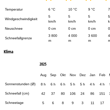
Temperatur
6 °C
10 °C
9 °C
7
5
5
5
5
Windgeschwindigkeit
km/h
km/h
km/h
k
Neuschnee
0 cm
0 cm
0 cm
0
3 800
4 000
3 600
4
Schneefallgrenze
m
m
m
Klima
2025
Aug
Sep
Okt
Nov
Dez
Jan
Feb
Sonnenstunden (Ø)
8 h
6 h
6 h
5 h
5 h
4 h
4 h
Schneefall (cm)
42
37
80
106
24
86
151
Schneetage
5
6
8
9
3
11
17