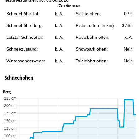
t
Zustimmen
Schneehöhe Tal:
k. A.
Skilifte offen:
0 / 9
e
Schneehöhe Berg:
k. A.
Pisten offen (in km):
0 / 55
Letzter Schneefall:
k. A.
Rodelbahn offen:
k. A.
Schneezustand:
k. A.
Snowpark offen:
Nein
Winterwanderwege:
k. A.
Talabfahrt offen:
Nein
Schneehöhen
Berg
225 cm
200 cm
175 cm
150 cm
125 cm
100 cm