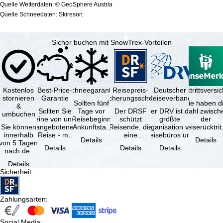
Quelle Wetterdaten: © GeoSphere Austria
Quelle Schneedaten: Skiresort
Sicher buchen mit SnowTrex-Vorteilen
Kostenlos
Best-Price-
Schneegarantie
Reisepreis-
Deutscher
Reiserücktrittsvers
stornieren
Garantie
Sicherungsschein
Reiseverband
Sollten fünf
Sie haben d
&
Sollten Sie
Tage vor
Der DRSF
Der DRV ist die
Wahl zwisch
umbuchen
eine von uns
Reisebeginn
schützt
größte
der
Sie können
angebotene
(Ankunftstag)
Reisende, die
Organisation von
Reiserücktrit
innerhalb
Reise - mit
aufgrund von
eine
Reisebüros und
Versicheru
Details
Details
von 5 Tagen
gleicher
Schneemangel
Pauschalreise
Reiseveranstaltern
(inklusive 
Details
Details
Details
nach der
Verfügbarkeit
…
oder
in …
Buchung
und …
verbundene
Details
kostenfrei
Reiseleistungen
Sicherheit
:
zurücktreten,
…
…
Zahlungsarten
:
Social Media
: