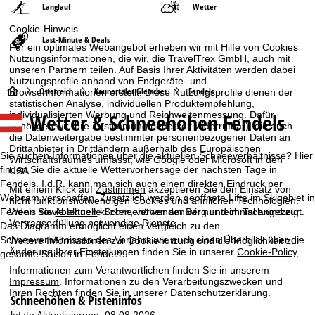
Langlauf
Wetter
Cookie-Hinweis
Last-Minute & Deals
Für ein optimales Webangebot erheben wir mit Hilfe von Cookies
Nutzungsinformationen, die wir, die TravelTrex GmbH, auch mit
unseren Partnern teilen. Auf Basis Ihrer Aktivitäten werden dabei
Nutzungsprofile anhand von Endgeräte- und
S
Österreich
Kaunertaler Gletscher
Fendels
Browserinformationen erstellt. Diese Nutzungsprofile dienen der
statistischen Analyse, individuellen Produktempfehlung,
Wetter & Schneehöhen Fendels
individualisierten Werbung und Reichweitenmessung. Dafür
t
benötigen wir Ihre Zustimmung (jederzeit widerrufbar), die auch
die Datenweitergabe bestimmter personenbezogener Daten an
a
Drittanbieter in Drittländern außerhalb des Europäischen
Sie suchen Informationen über die aktuellen Schneeverhältnisse? Hier
Wirtschaftsraumes umfasst, wie Google oder Microsoft in den
finden Sie die aktuelle Wettervorhersage der nächsten Tage in
USA.
r
Fendels. I.d.R. kann man sich auch einen direkten Eindruck per
Mit einem Klick auf
Zustimmen
akzeptieren Sie den Einsatz von
Webcam verschaffen. Zusätzlich werden geöffnete Lifte im Skigebiet in
nicht funktionsnotwendigen Cookies und ähnlichen Technologien.
t
Fendels sowie aktuelle Schneehöhen am Berg und im Tal angezeigt.
Wenn Sie
Ablehnen
klicken, verwenden wir nur technisch und zur
Vertragserfüllung notwendige Dienste.
Das Diagramm ermöglicht einen Vergleich zu den
s
Schneeverhältnissen des Vorjahrs wie auch einen Überblick über die
Weitere Informationen zur Cookienutzung und die Möglichkeit zur
Änderung Ihrer Einstellungen finden Sie in unserer
Cookie-Policy
.
gesamte Saison in Fendels.
e
Informationen zum Verantwortlichen finden Sie in unserem
Impressum
. Informationen zu den Verarbeitungszwecken und
i
Ihren Rechten finden Sie in unserer
Datenschutzerklärung
.
Schneehöhen & Pisteninfos
letzte Aktualisierung: 08.08.2026