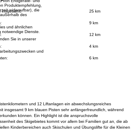
and von Endgeräte- und
llen Produktempfehlung,
eit widerrufbar), die
n insgesamt:
25 km
 außerhalb des
:
9 km
ies und ähnlichen
g notwendige Dienste.
:
12 km
inden Sie in unserer
:
4 km
erarbeitungszwecken und
uten:
6 km
istenkilometern und 12 Liftanlagen ein abwechslungsreiches
it insgesamt 9 km blauen Pisten sehr anfängerfreundlich, während
rkunden können. Ein Highlight ist die anspruchsvolle
ssenheit des Skigebietes kommt vor allem bei Familien gut an, die ab
len Kinderbereichen auch Skischulen und Übungslifte für die Kleinen