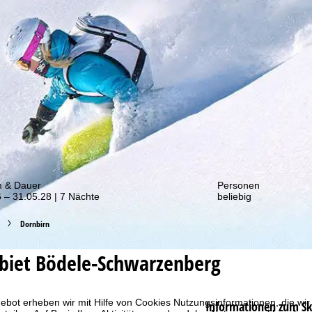
von unseren Rabatt-Aktionen!
m & Dauer
Personen
 – 31.05.28 | 7 Nächte
beliebig
Dornbirn
ebiet
Bödele-Schwarzenberg
bot erheben wir mit Hilfe von Cookies Nutzungsinformationen, die wir
Informationen zum Sk