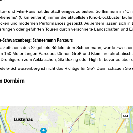
tur- und Film-Fans hat die Stadt einiges zu bieten. So flimmern im "C
ohenems“ (8 km entfernt) immer die aktuellsten Kino-Blockbuster lauf
tücken und modernen Performances gespickt. Außerdem lassen sich in D
ungen oder geführten Touren durch verschneite Landschaften und Eisla
e-Schwarzenberg:
Schneemann Parcours
skottchens des Skigebiets Bödele, dem Schneemann, wurde zwischen Lan
em 150 Meter langen Parcours können Groß und Klein ihre akrobatische
 Drehfiguren zum Abklatschen, Ski-Boxing oder High-5, bevor es über d
ödele-Schwarzenberg ist nicht das Richtige für Sie? Dann schauen Sie 
in Dornbirn