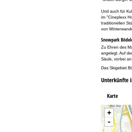
Und auch für Kul
im "Cineplexx H
traditionellen S
von Winterwander
Snowpark Bödel
Zu Ehren des Ma
angelegt. Auf d
Säule, vorbei an
Das Skigebiet B
Unterkünfte 
Karte
+
-