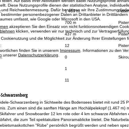
 teilen. Auf Basis Ihrer Aktivitäten werden dabei Nutzungsprofile anh
llt. Diese Nutzungsprofile dienen der statistischen Analyse, individue
g und Reichweitenmessung. Dafür benötigen wir Ihre Zustimmung (jederz
:
1 467 m
Piste
 bestimmter personenbezogener Daten an Drittanbieter in Drittländern
raumes umfasst, wie Google oder Microsoft in den USA.
700 m
Pisten
mmen
akzeptieren Sie den Einsatz von nicht funktionsnotwendigen Cook
blehnen
klicken, verwenden wir nur technisch und zur Vertragserfüllun
437 m
Pisten
 Cookienutzung und die Möglichkeit zur Änderung Ihrer Einstellungen f
:
12
Pisten
wortlichen finden Sie in unserem
Impressum
. Informationen zu den V
in unserer
Datenschutzerklärung
.
n:
0
Skiro
1
11
-Schwarzenberg
ödele-Schwarzenberg in Sichtweite des Bodensees bietet mit rund 25 P
bnis. Zum einen sind die sanften Hänge am Hochälpelekopf (1.467 m) m
 Skifahrer und Snowboarder 12 km rote oder 4 km schwarze Abfahrten e
ahrt, die zum Teil spektakuläre Panoramablicke bietet. Die Naturbela
ebietsmaskottchen "Rübe" persönlich begrüßt werden und neben speziel