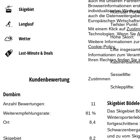
auch mit unseren Partnern
Browserinformationen erste
Skigebiet
individualisierten Werbun
t
Höchster Punkt
auch die Datenweitergabe
Europäischen Wirtschafts
Langlauf
s
Tiefster Punkt:
Mit einem Klick auf
Zusti
Technologien. Wenn Sie
A
e
Höhe Skiort:
Wetter
Weitere Informationen zur
Cookie-Policy
.
Lifte insgesamt
i
Last-Minute & Deals
Informationen zum Verant
Ihren Rechten finden Sie 
Kabinenbahne
t
Sessellifte:
e
Kundenbewertung
Zustimmen
Schlepplifte:
Dornbirn
Skigebiet
Bödele
Anzahl Bewertungen:
11
Das Skigebiet B
Weiterempfehlungsrate:
81 %
Wintersporterle
Ort
8,4
fortgeschrittene
Schwarzenbergabf
und zu vom Skig
Skigebiet
8,2