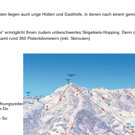
sten liegen auch urige Hütten und Gasthöfe, in denen nach einem gemü
s" ermöglicht Ihnen zudem unbeschwertes Skigebiets-Hopping. Denn der 
samt rund 360 Pistenkilometern (inkl. Skirouten).
fnungszeiten
-Do:
09:00-17:00 Uhr
:
09:00-15:00 Uhr
-So:
geschlossen