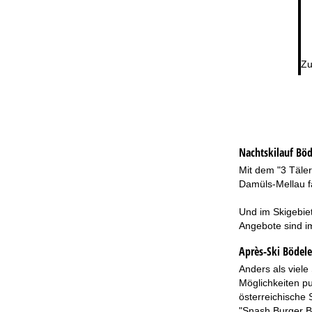
Zu
Nachtskilauf
Böd
Mit dem "3 Täle
Damüls-Mellau fa
Und im Skigebiet
Angebote sind im
Après-Ski Bödel
Anders als viele
Möglichkeiten pu
österreichische 
"Snash Burger B