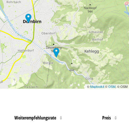
©
Maptoolkit
©
OSM
, © OSM
Weiterempfehlungsrate
Preis