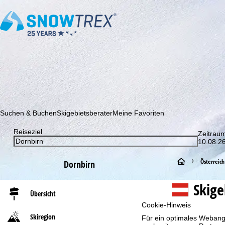
Abonnieren Sie unseren Newsletter und erfahren Sie als Erster 
Suchen & Buchen
Skigebietsberater
Meine Favoriten
Reiseziel
Zeitrau
10.08.26
S
Österreich
Dornbirn
t
Skig
Übersicht
a
Cookie-Hinweis
Skiregion
Für ein optimales Webange
r