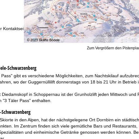
Beratung
r Kontaktseite
Zum Vergrößern den Pistenplan
ele-Schwarzenberg
r Pass" gibt es verschiedene Möglichkeiten, zum Nachtskilauf aufzubr
hren, wo der Guggernüllilift donnerstags von 18 bis 21 Uhr in Betrieb is
 Diedamskopf in Schoppernau ist der Grunholzlift jeden Mittwoch und Fr
 "3 Täler Pass" enthalten.
e-Schwarzenberg
 Skiorte in den Alpen, hat der nächstgelegene Ort Dornbirn ein städtisch
nkten. Im Zentrum finden sich viele gemütliche Bars und Restaurants,
Spezialitäten und einheimische Getränke genossen werden können. Belie
ar.