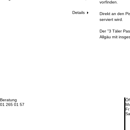
vorfinden.
Details
Direkt an den Pi
serviert wird.
Der "3 Täler Pas
Allgäu mit insge
Beratung
Öf
01 265 01 57
Mo
Fr
Sa