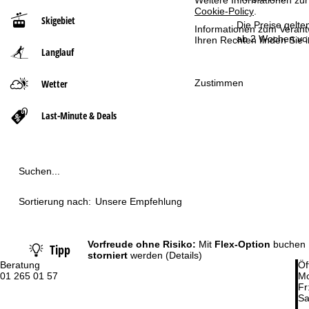
Weitere Informationen zur
Cookie-Policy
.
Skigebiet
t
Die Preise gelte
Informationen zum Verant
ab 2 Wochen vor
Ihren Rechten finden Sie 
Langlauf
s
e
Zustimmen
Wetter
i
Last-Minute & Deals
t
e
Suchen...
Sortierung nach:
Unsere Empfehlung
Vorfreude ohne Risiko:
Mit
Flex-Option
buchen 
Tipp
storniert
werden
(Details)
Beratung
Öf
01 265 01 57
Mo
Fr
Sa