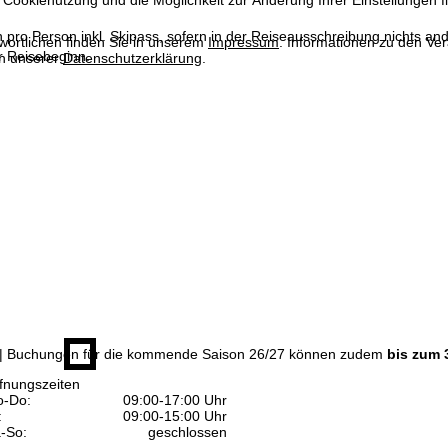
 Cookienutzung und die Möglichkeit zur Änderung Ihrer Einstellungen f
n pro Person inkl. Skipass, sofern in der Reiseausschreibung nichts ande
wortlichen finden Sie in unserem
Impressum
. Informationen zu den V
 Reisebeginn.
in unserer
Datenschutzerklärung
.
| Buchungen für die kommende Saison 26/27 können zudem
bis zum 
fnungszeiten
-Do:
09:00-17:00 Uhr
:
09:00-15:00 Uhr
-So:
geschlossen