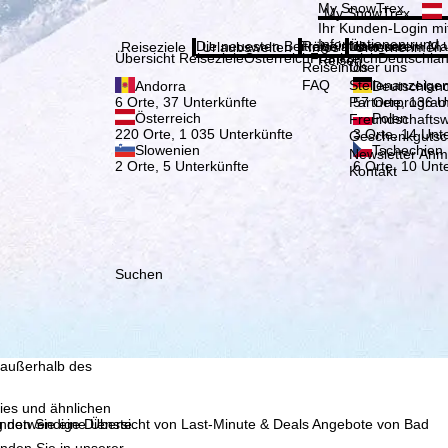
Bitte
My SnowTrex
My SnowTrex
Anmelden
Ihr Kunden-Login mit
Informationen rund 
Die neuesten Beiträge aus unserem Ma
Reiseinfos
Über uns
Reiseziele
Urlaubswelten
Infos
Unternehmen
Übersicht Reiseziele
Österreich
Frankreich
Deutschla
Reisen.
Reiseinfos
Über uns
FAQ
Stellenanzeige
Andorra
Deutschlan
Partnerprogra
6 Orte, 37 Unterkünfte
57 Orte, 136 U
Österreich
Polen
Freundschafts
220 Orte, 1 035 Unterkünfte
3 Orte, 14 Unt
Geschenkgutsc
Slowenien
Tschechien
Newsletter An
2 Orte, 5 Unterkünfte
6 Orte, 10 Unt
Kontakt
Suchen
, die TravelTrex GmbH,
and von Endgeräte- und
llen Produktempfehlung,
eit widerrufbar), die
 außerhalb des
ies und ähnlichen
g notwendige Dienste.
finden Sie eine Übersicht von Last-Minute & Deals Angebote von Bad