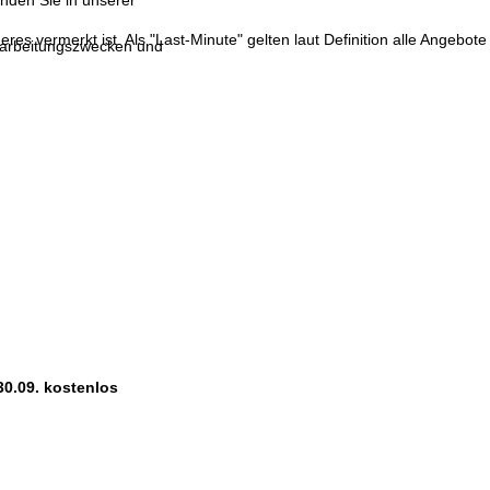
inden Sie in unserer
res vermerkt ist. Als "Last-Minute" gelten laut Definition alle Angebote
erarbeitungszwecken und
30.09. kostenlos