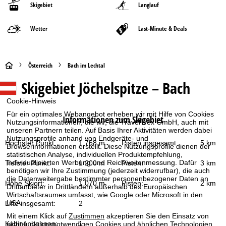
Skigebiet
Langlauf
Wetter
Last-Minute & Deals
S
Österreich
Bach im Lechtal
Skigebiet
Jöchelspitze – Bach
t
Cookie-Hinweis
a
Für ein optimales Webangebot erheben wir mit Hilfe von Cookies
Informationen zum Skigebiet
Nutzungsinformationen, die wir, die TravelTrex GmbH, auch mit
r
unseren Partnern teilen. Auf Basis Ihrer Aktivitäten werden dabei
Nutzungsprofile anhand von Endgeräte- und
Höchster Punkt:
1 768 m
Pisten insgesamt:
5 km
Browserinformationen erstellt. Diese Nutzungsprofile dienen der
t
statistischen Analyse, individuellen Produktempfehlung,
individualisierten Werbung und Reichweitenmessung. Dafür
Tiefster Punkt:
1 200 m
Pisten:
3 km
s
benötigen wir Ihre Zustimmung (jederzeit widerrufbar), die auch
die Datenweitergabe bestimmter personenbezogener Daten an
Höhe Skiort:
1 070 m
Pisten:
2 km
Drittanbieter in Drittländern außerhalb des Europäischen
e
Wirtschaftsraumes umfasst, wie Google oder Microsoft in den
USA.
Lifte insgesamt:
2
i
Mit einem Klick auf
Zustimmen
akzeptieren Sie den Einsatz von
Kabinenbahnen:
1
nicht funktionsnotwendigen Cookies und ähnlichen Technologien.