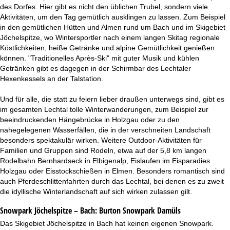
des Dorfes. Hier gibt es nicht den üblichen Trubel, sondern viele
Aktivitäten, um den Tag gemütlich ausklingen zu lassen. Zum Beispiel
in den gemütlichen Hütten und Almen rund um Bach und im Skigebiet
Jöchelspitze, wo Wintersportler nach einem langen Skitag regionale
Köstlichkeiten, heiße Getränke und alpine Gemütlichkeit genießen
können. "Traditionelles Après-Ski" mit guter Musik und kühlen
Getränken gibt es dagegen in der Schirmbar des Lechtaler
Hexenkessels an der Talstation.
Und für alle, die statt zu feiern lieber draußen unterwegs sind, gibt es
im gesamten Lechtal tolle Winterwanderungen, zum Beispiel zur
beeindruckenden Hängebrücke in Holzgau oder zu den
nahegelegenen Wasserfällen, die in der verschneiten Landschaft
besonders spektakulär wirken. Weitere Outdoor-Aktivitäten für
Familien und Gruppen sind Rodeln, etwa auf der 5,8 km langen
Rodelbahn Bernhardseck in Elbigenalp, Eislaufen im Eisparadies
Holzgau oder Eisstockschießen in Elmen. Besonders romantisch sind
auch Pferdeschlittenfahrten durch das Lechtal, bei denen es zu zweit
die idyllische Winterlandschaft auf sich wirken zulassen gilt.
Snowpark Jöchelspitze – Bach:
Burton Snowpark Damüls
Das Skigebiet Jöchelspitze in Bach hat keinen eigenen Snowpark.