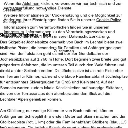
t
Wenn Sie
Ablehnen
klicken, verwenden wir nur technisch und zur
Vertragserfüllung notwendige Dienste.
Sessellifte:
0
e
Weitere Informationen zur Cookienutzung und die Möglichkeit zur
Änderung Ihrer Einstellungen finden Sie in unserer
Cookie-Policy
.
Schlepplifte:
1
Informationen zum Verantwortlichen finden Sie in unserem
Impressum
. Informationen zu den Verarbeitungszwecken und
Skigebiet
Jöchelspitze – Bach
Ihren Rechten finden Sie in unserer
Datenschutzerklärung
.
Das Skigebiet Jöchelspitze oberhalb von Bach im Lechtal bietet zwei
idyllische Pisten, die besonders für Familien und Anfänger geeignet
Zustimmen
sind. Von der Talstation geht es mit der 8er-Gondelbahn der
Jöchelspitzbahn auf 1.768 m Höhe. Dort beginnen zwei breite und gut
präparierte Abfahrten, die im unteren Teil durch den Wald führen und
direkt an der Seilbahn enden. Die Jöchelspitze ist als rote Piste eher
ein Terrain für Könner, während die blaue Familienabfahrt Jöchelspitze
für entspanntes Skivergnügen für Groß und Klein steht. Auf der
Sonnalm warten zudem lokale Köstlichkeiten auf hungrige Skifahrer,
die von der Terrasse aus den atemberaubenden Blick auf die
Lechtaler Alpen genießen können.
Am Gföllberg, nur wenige Kilometer von Bach entfernt, können
Anfänger am Schlepplift ihre ersten Meter auf Skiern machen und die
Gföllbergpiste (rot, 1 km) oder die Familienabfahrt Gföllberg (blau, 1,5
km) erkunden. Die örtliche Skischule sorgt zudem für professionelle