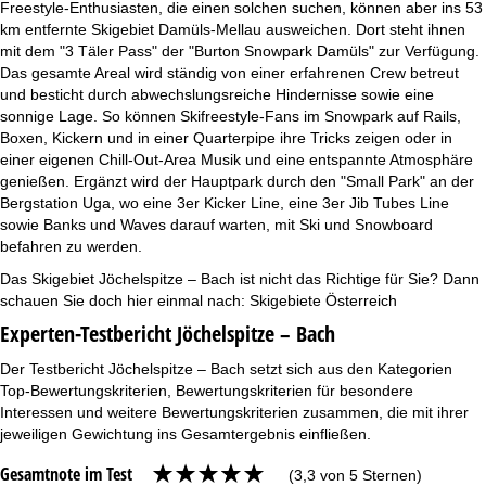
Freestyle-Enthusiasten, die einen solchen suchen, können aber ins 53
km entfernte Skigebiet Damüls-Mellau ausweichen. Dort steht ihnen
mit dem "3 Täler Pass" der "Burton Snowpark Damüls" zur Verfügung.
Das gesamte Areal wird ständig von einer erfahrenen Crew betreut
und besticht durch abwechslungsreiche Hindernisse sowie eine
sonnige Lage. So können Skifreestyle-Fans im Snowpark auf Rails,
Boxen, Kickern und in einer Quarterpipe ihre Tricks zeigen oder in
einer eigenen Chill-Out-Area Musik und eine entspannte Atmosphäre
genießen. Ergänzt wird der Hauptpark durch den "Small Park" an der
Bergstation Uga, wo eine 3er Kicker Line, eine 3er Jib Tubes Line
sowie Banks und Waves darauf warten, mit Ski und Snowboard
befahren zu werden.
Das Skigebiet Jöchelspitze – Bach ist nicht das Richtige für Sie? Dann
schauen Sie doch hier einmal nach:
Skigebiete Österreich
Experten-Testbericht Jöchelspitze – Bach
Der Testbericht Jöchelspitze – Bach setzt sich aus den Kategorien
Top-Bewertungskriterien, Bewertungskriterien für besondere
Interessen und weitere Bewertungskriterien zusammen, die mit ihrer
jeweiligen Gewichtung ins Gesamtergebnis einfließen.
Gesamtnote im Test
(3,3 von 5 Sternen)