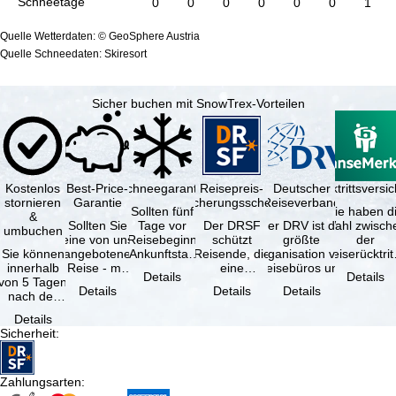
Schneetage
0
0
0
0
0
0
1
Quelle Wetterdaten: © GeoSphere Austria
Quelle Schneedaten: Skiresort
Sicher buchen mit SnowTrex-Vorteilen
Kostenlos
Best-Price-
Schneegarantie
Reisepreis-
Deutscher
Reiserücktrittsvers
stornieren
Garantie
Sicherungsschein
Reiseverband
Sollten fünf
Sie haben d
&
Sollten Sie
Tage vor
Der DRSF
Der DRV ist die
Wahl zwisch
umbuchen
eine von uns
Reisebeginn
schützt
größte
der
Sie können
angebotene
(Ankunftstag)
Reisende, die
Organisation von
Reiserücktrit
innerhalb
Reise - mit
aufgrund von
eine
Reisebüros und
Versicheru
Details
Details
von 5 Tagen
gleicher
Schneemangel
Pauschalreise
Reiseveranstaltern
(inklusive 
Details
Details
Details
nach der
Verfügbarkeit
…
oder
in …
Buchung
und …
verbundene
Details
kostenfrei
Reiseleistungen
Sicherheit
:
zurücktreten,
…
…
Zahlungsarten
: