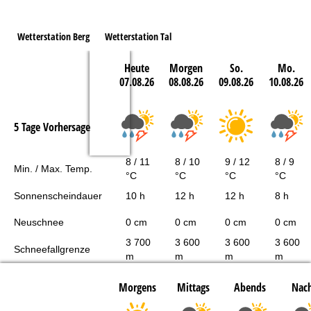
Wetterstation Berg
Wetterstation Tal
Heute
Morgen
So.
Mo.
07.08.26
08.08.26
09.08.26
10.08.26
5 Tage Vorhersage
8 / 11
8 / 10
9 / 12
8 / 9
Min. / Max. Temp.
°C
°C
°C
°C
Sonnenscheindauer
10 h
12 h
12 h
8 h
Neuschnee
0 cm
0 cm
0 cm
0 cm
3 700
3 600
3 600
3 600
Schneefallgrenze
m
m
m
m
Morgens
Mittags
Abends
Nach