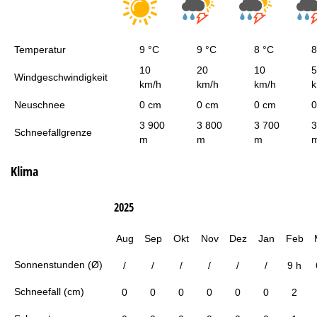
Temperatur
9 °C
9 °C
8 °C
8
10
20
10
5
Windgeschwindigkeit
km/h
km/h
km/h
k
Neuschnee
0 cm
0 cm
0 cm
0
3 900
3 800
3 700
3
Schneefallgrenze
m
m
m
Klima
2025
Aug
Sep
Okt
Nov
Dez
Jan
Feb
Sonnenstunden (Ø)
/
/
/
/
/
/
9 h
Schneefall (cm)
0
0
0
0
0
0
2