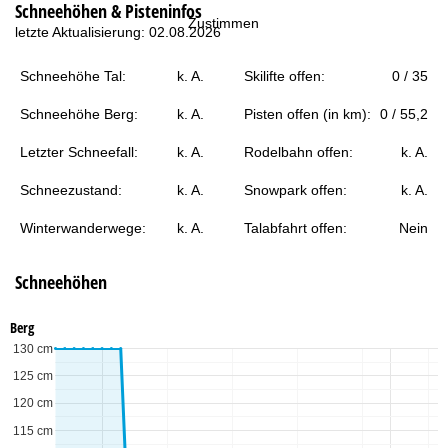
Schneehöhen & Pisteninfos
t
Zustimmen
letzte Aktualisierung: 02.08.2026
e
Schneehöhe Tal:
k. A.
Skilifte offen:
0 / 35
Schneehöhe Berg:
k. A.
Pisten offen (in km):
0 / 55,2
Letzter Schneefall:
k. A.
Rodelbahn offen:
k. A.
Schneezustand:
k. A.
Snowpark offen:
k. A.
Winterwanderwege:
k. A.
Talabfahrt offen:
Nein
Schneehöhen
Berg
130 cm
125 cm
120 cm
115 cm