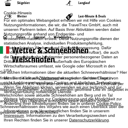
Skigebiet
Langlauf
Cookie-Hinweis
Wetter
Last-Minute & Deals
Für ein optimales Webangebot erheben wir mit Hilfe von Cookies
Nutzungsinformationen, die wir, die TravelTrex GmbH, auch mit
unseren Partnern teilen. Auf Basis Ihrer Aktivitäten werden dabei
Nutzungsprofile anhand von Endgeräte- und
S
Italien
Eggental
Welschnofen
Browserinformationen erstellt. Diese Nutzungsprofile dienen der
statistischen Analyse, individuellen Produktempfehlung,
Wetter & Schneehöhen
individualisierten Werbung und Reichweitenmessung. Dafür
t
benötigen wir Ihre Zustimmung (jederzeit widerrufbar), die auch
Welschnofen
die Datenweitergabe bestimmter personenbezogener Daten an
a
Drittanbieter in Drittländern außerhalb des Europäischen
Wirtschaftsraumes umfasst, wie Google oder Microsoft in den
USA.
r
Sie suchen Informationen über die aktuellen Schneeverhältnisse? Hier
finden Sie die aktuelle Wettervorhersage der nächsten Tage in
Mit einem Klick auf
Zustimmen
akzeptieren Sie den Einsatz von
nicht funktionsnotwendigen Cookies und ähnlichen Technologien.
t
Welschnofen. I.d.R. kann man sich auch einen direkten Eindruck per
Wenn Sie
Ablehnen
klicken, verwenden wir nur technisch und zur
Webcam verschaffen. Zusätzlich werden geöffnete Lifte im Skigebiet in
Vertragserfüllung notwendige Dienste.
Welschnofen sowie aktuelle Schneehöhen am Berg und im Tal
s
Weitere Informationen zur Cookienutzung und die Möglichkeit zur
angezeigt. Das Diagramm ermöglicht einen Vergleich zu den
Änderung Ihrer Einstellungen finden Sie in unserer
Cookie-Policy
.
Schneeverhältnissen des Vorjahrs wie auch einen Überblick über die
e
Informationen zum Verantwortlichen finden Sie in unserem
gesamte Saison in Welschnofen.
Impressum
. Informationen zu den Verarbeitungszwecken und
i
Ihren Rechten finden Sie in unserer
Datenschutzerklärung
.