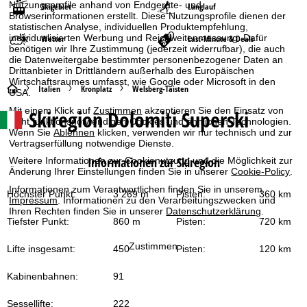
Nutzungsprofile anhand von Endgeräte- und
Skigebiet
Langlauf
Browserinformationen erstellt. Diese Nutzungsprofile dienen der
statistischen Analyse, individuellen Produktempfehlung,
individualisierten Werbung und Reichweitenmessung. Dafür
Wetter
Last-Minute & Deals
benötigen wir Ihre Zustimmung (jederzeit widerrufbar), die auch
die Datenweitergabe bestimmter personenbezogener Daten an
Drittanbieter in Drittländern außerhalb des Europäischen
Wirtschaftsraumes umfasst, wie Google oder Microsoft in den
S
Italien
Kronplatz
Welsberg-Taisten
USA.
Mit einem Klick auf
Zustimmen
akzeptieren Sie den Einsatz von
Skiregion Dolomiti Superski
t
nicht funktionsnotwendigen Cookies und ähnlichen Technologien.
Wenn Sie
Ablehnen
klicken, verwenden wir nur technisch und zur
Vertragserfüllung notwendige Dienste.
a
Informationen zur Skiregion
Weitere Informationen zur Cookienutzung und die Möglichkeit zur
Änderung Ihrer Einstellungen finden Sie in unserer
Cookie-Policy
.
r
Informationen zum Verantwortlichen finden Sie in unserem
Höchster Punkt:
3 269 m
Pisten:
360 km
Impressum
. Informationen zu den Verarbeitungszwecken und
t
Ihren Rechten finden Sie in unserer
Datenschutzerklärung
.
Tiefster Punkt:
860 m
Pisten:
720 km
s
Zustimmen
Lifte insgesamt:
450
Pisten:
120 km
e
Kabinenbahnen:
91
i
Sessellifte:
222