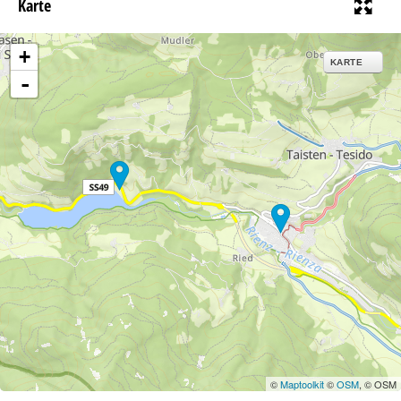
Karte
+
KARTE
-
©
Maptoolkit
©
OSM
, © OSM