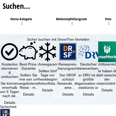
Suchen…
Sterne-Kategorie
Weiterempfehlungsrate
Preis
Sicher buchen mit SnowTrex-Vorteilen
Kostenlos
Best-Price-
Schneegarantie
Reisepreis-
Deutscher
Reiserücktrittsvers
stornieren
Garantie
Sicherungsschein
Reiseverband
Sollten fünf
Sie haben d
&
Sollten Sie
Tage vor
Der DRSF
Der DRV ist die
Wahl zwisch
umbuchen
eine von uns
Reisebeginn
schützt
größte
der
Sie können
angebotene
(Ankunftstag)
Reisende, die
Organisation von
Reiserücktrit
innerhalb
Reise - mit
aufgrund von
eine
Reisebüros und
Versicheru
Details
Details
von 5 Tagen
gleicher
Schneemangel
Pauschalreise
Reiseveranstaltern
(inklusive 
Details
Details
Details
nach der
Verfügbarkeit
…
oder
in …
Buchung
und …
verbundene
Details
kostenfrei
Reiseleistungen
Sicherheit
:
zurücktreten,
…
…