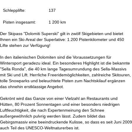
t
Schlepplifte:
137
e
Pisten insgesamt:
1 200 km
Der Skipass "Dolomiti Superski" gilt in zwölf Skigebieten und bietet
Ihnen ein Ski-Areal der Superlative: 1.200 Pistenkilometer und 450
Lifte stehen zur Verfügung!
In den italienischen Dolomiten sind die Voraussetzungen für
Wintersport geradezu ideal. Ein besonderes Highlight ist die bekannte
"Sella Ronda", die 40 km lange Tagesumrundung des Sella-Massivs
mit Ski und Lift. Herrliche Freeridemöglichkeiten, zahlreiche Skitouren,
tolle Snowparks und beleuchtete Pisten zum Nachtskilauf ergänzen
das ohnehin erstklassige Angebot.
Gekrönt wird das Ganze von einer Vielzahl an Restaurants und
Hütten, 80 Prozent Sonnentagen und einer besonders niedrigen
Luftfeuchtigkeit, die nach Expertenmeinung den Schnee
außergewöhnlich pulvrig werden lässt. Zudem bildet das
Gebirgsmassiv eine beeindruckende Kulisse, so dass es seit Juni 2009
auch Teil des UNESCO-Weltnaturerbes ist.